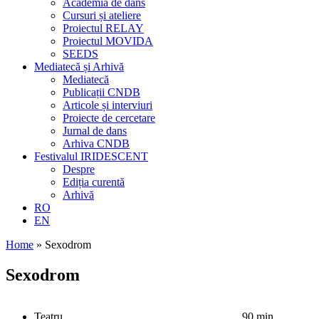
Academia de dans
Cursuri și ateliere
Proiectul RELAY
Proiectul MOVIDA
SEEDS
Mediatecă și Arhivă
Mediatecă
Publicații CNDB
Articole și interviuri
Proiecte de cercetare
Jurnal de dans
Arhiva CNDB
Festivalul IRIDESCENT
Despre
Ediția curentă
Arhivă
RO
EN
Home
»
Sexodrom
Sexodrom
Teatru
90 min.