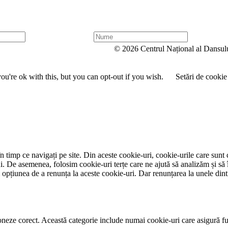
N
u
© 2026 Centrul Național al Dansul
m
e
u're ok with this, but you can opt-out if you wish.
Setări de cookie
 timp ce navigați pe site. Din aceste cookie-uri, cookie-urile care sunt 
lui. De asemenea, folosim cookie-uri terțe care ne ajută să analizăm și să 
țiunea de a renunța la aceste cookie-uri. Dar renunțarea la unele dintr
neze corect. Această categorie include numai cookie-uri care asigură funcț