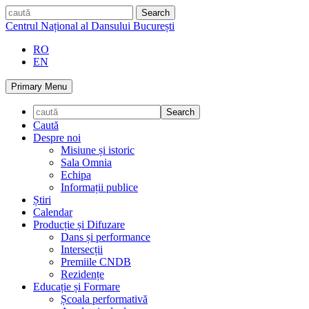
Skip
caută
to
Centrul Național al Dansului București
content
RO
EN
Primary Menu
Caută
Despre noi
Misiune și istoric
Sala Omnia
Echipa
Informații publice
Știri
Calendar
Producție și Difuzare
Dans și performance
Intersecții
Premiile CNDB
Rezidențe
Educație și Formare
Școala performativă