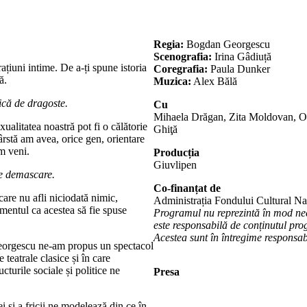
Regia:
Bogdan Georgescu
Scenografia:
Irina Gâdiuță
ațiuni intime. De a-ți spune istoria
Coregrafia:
Paula Dunker
ă.
Muzica:
Alex Bălă
tică
de dragoste.
Cu
Mihaela Drăgan, Zita Moldovan, O
xualitatea noastră pot fi o călătorie
Ghiţă
ârstă am avea, orice gen, orientare
m veni.
Producția
Giuvlipen
re demascare.
Co-finanțat de
re nu afli niciodată nimic,
Administrația Fondului Cultural Na
omentul ca acestea să fie spuse
Programul nu reprezintă în mod ne
este responsabilă de conținutul prog
Acestea sunt în întregime responsabi
eorgescu ne-am propus un spectacol
 teatrale clasice și în care
turile sociale și politice ne
Presa
 și a fricii ne modelează din ce în