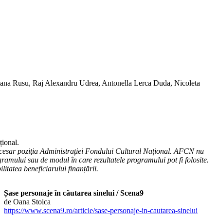
ana Rusu, Raj Alexandru Udrea, Antonella Lerca Duda, Nicoleta
țional.
cesar poziţia Administrației Fondului Cultural Național. AFCN nu
ramului sau de modul în care rezultatele programului pot fi folosite.
litatea beneficiarului finanțării.
Șase personaje în căutarea sinelui / Scena9
de Oana Stoica
https://www.scena9.ro/article/sase-personaje-in-cautarea-sinelui