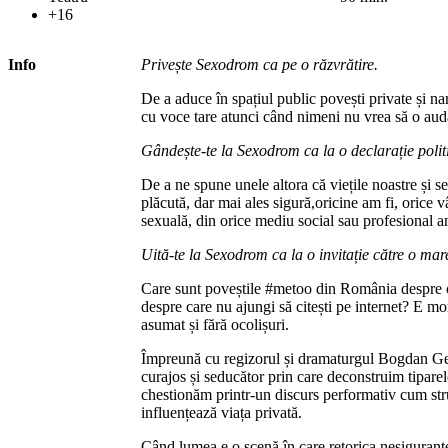
+16
Info
Prive
ș
te Sexodrom ca pe o
r
ăzvrătire.
De a aduce în spațiul public povești private și nar
cu voce tare atunci când nimeni nu vrea să o aud
Gândește-te la Sexodrom ca la o declarație poli
De a ne spune unele altora că viețile noastre și se
plăcută, dar mai ales sigură,oricine am fi, orice v
sexuală, din orice mediu social sau profesional a
Uit
ă-te la Sexodrom ca la o invitație către o ma
Care sunt poveștile #metoo din România despre ca
despre care nu ajungi să citești pe internet? E m
asumat și fără ocolișuri.
Împreună cu regizorul și dramaturgul Bogdan G
curajos și seducător prin care deconstruim tiparele
chestionăm printr-un discurs performativ cum struc
influențează viața privată.
Când lumea e o scenă în care retorica nesiguranței