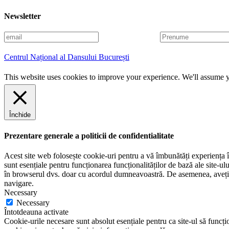
Newsletter
E
P
m
r
a
e
Centrul Național al Dansului București
i
n
l
u
This website uses cookies to improve your experience. We'll assume yo
m
e
Închide
Prezentare generale a politicii de confidentialitate
Acest site web folosește cookie-uri pentru a vă îmbunătăți experiența în
sunt esențiale pentru funcționarea funcționalităților de bază ale site-u
în browserul dvs. doar cu acordul dumneavoastră. De asemenea, aveți op
navigare.
Necessary
Necessary
Întotdeauna activate
Cookie-urile necesare sunt absolut esențiale pentru ca site-ul să funcțio