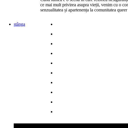
ce mai mult privirea asupra vieții, venim cu o co
senzualitatea și apartenența la comunitatea queer
stânga