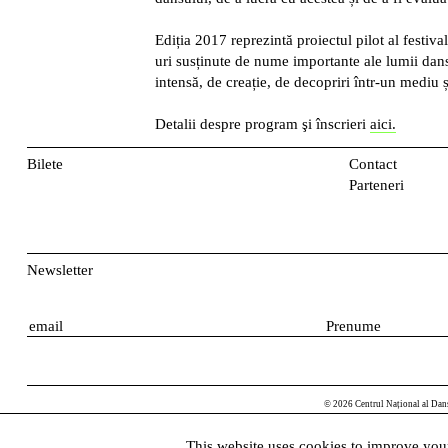
Ediția 2017 reprezintă proiectul pilot al festiv
uri susținute de nume importante ale lumii dans
intensă, de creație, de decopriri într-un mediu
Detalii despre program şi înscrieri
aici.
Bilete
Contact
Parteneri
Newsletter
E
P
m
r
a
e
i
n
© 2026 Centrul Național al Dan
l
u
m
This website uses cookies to improve your