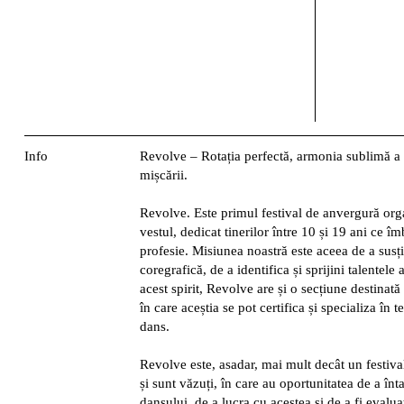
Info
Revolve – Rotația perfectă, armonia sublimă a 
mișcării.
Revolve. Este primul festival de anvergură orga
vestul, dedicat tinerilor între 10 și 19 ani ce î
profesie. Misiunea noastră este aceea de a susț
coregrafică, de a identifica și sprijini talentele
acest spirit, Revolve are și o secțiune destinată
în care aceștia se pot certifica și specializa în te
dans.
Revolve este, asadar, mai mult decât un festival
și sunt văzuți, în care au oportunitatea de a înt
dansului, de a lucra cu acestea și de a fi evaluaț