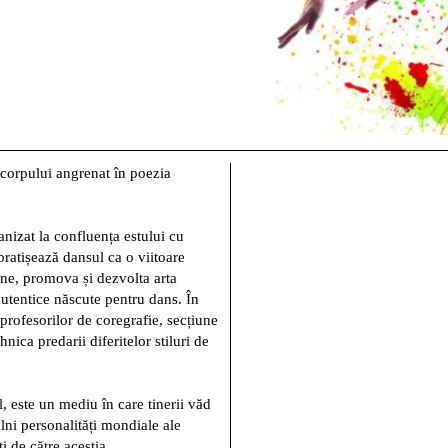
corpului angrenat în poezia
nizat la confluența estului cu
mbratișează dansul ca o viitoare
ine, promova și dezvolta arta
 autentice născute pentru dans. În
 profesorilor de coregrafie, secțiune
hnica predarii diferitelor stiluri de
, este un mediu în care tinerii văd
alni personalități mondiale ale
i de către aceștia.