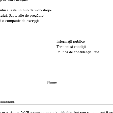
alului și este un hub de workshop-
ului. Șapte zile de pregătire
 și o companie de excepție.
Informații publice
Termeni și condiții
Politica de confidențialitate
N
u
m
e
sului București
 experience. We'll assume you're ok with this, but you can opt-out if y