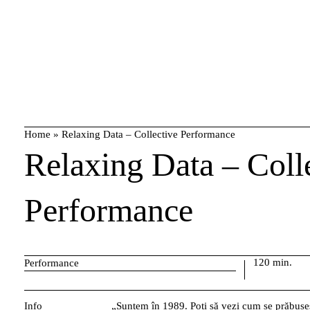
Skip
caută
to
content
Home
»
Relaxing Data – Collective Performance
Relaxing Data – Coll
Performance
120 min.
Performance
Info
„Suntem în 1989. Poți să vezi cum se prăbușeș