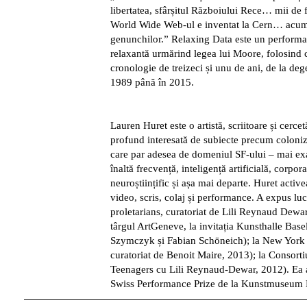
libertatea, sfârșitul Războiului Rece… mii de f
World Wide Web-ul e inventat la Cern… acum p
genunchilor.” Relaxing Data este un performan
relaxantă urmărind legea lui Moore, folosind c
cronologie de treizeci și unu de ani, de la dege
1989 până în 2015.
Lauren Huret
este o artistă, scriitoare și cerc
profund interesată de subiecte precum coloniza
care par adesea de domeniul SF-ului – mai exa
înaltă frecvență, inteligență artificială, corpor
neuroștiințific și așa mai departe. Huret acti
video, scris, colaj și performance. A expus l
proletarians, curatoriat de Lili Reynaud Dewa
târgul ArtGeneve, la invitația Kunsthalle Bas
Szymczyk și Fabian Schöneich); la New York
curatoriat de Benoit Maire, 2013); la Consort
Teenagers cu Lili Reynaud-Dewar, 2012). Ea a 
Swiss Performance Prize de la Kunstmuseum