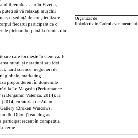
amilii reunite… iar în Elveția,
uteți să vă relaxați mușchii
ce, o ședință de conștientizare
Organizat de
orpul fiecărui participant ca o
Rokolectiv in Cadrul evenimentulu
tele picioarelor până la frunte, din
etătoare care locuiește în Geneva. E
rea minții și narațiuni sau idei
ct, hard science, negocieri de
ații globale, marketing
vează preponderent în domeniile
ucrări la Le Magasin (Performance
r și Benjamin Valenza, 2014); la
el (2014, curatoriat de Adam
 Gallery (Broken Windows,
ium din Dijon (Teaching as
participat recent în competiția
 Lucerne