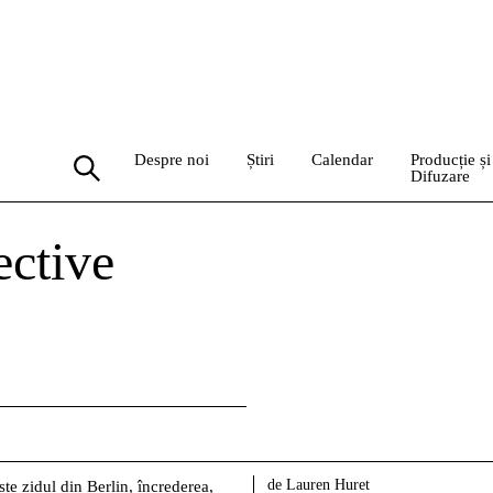
Despre noi
Știri
Calendar
Producție și
Difuzare
ective
de Lauren Huret
te zidul din Berlin, încrederea,