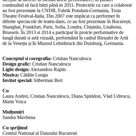
continuând să facă hărți până in 2011. Proiectele cu care a colaborat
au fost prezentate la CNDB, Fabrik Potsdam-Germania, Troia
Theatre Festival-Italia. Din 2007 este implicat ca performer în
diferite spectacole de teatru-dans, ce au fost prezentate în București,
Shanghai, Frankfurt, Paris, Sofia, Londra, Chișinău, Lisabona,
Brussels. În 2013 si 2014 a participat în proicte performative de
lungă durată si artă vizuală, performând în cadrul Bienalei de Artă
de la Veneția și în Muzeul Lehmbruck din Duisburg, Germania.
Conceptul si coregrafia:
Cristian Nanculescu
Design grafic:
Cristian Nanculescu
Light design:
Alexandros Raptis
Muzica:
Cătălin Lungu
Invitat special:
Silberman Beri
Cu
Laura Andrei, Cristian Nanculescu, Diana Spiridon, Vlad Udrescu,
Marin Voica
Mulțumiri
Sandra Mavhima
Cu sprijinul
Centrul National al Dansului Bucuresti