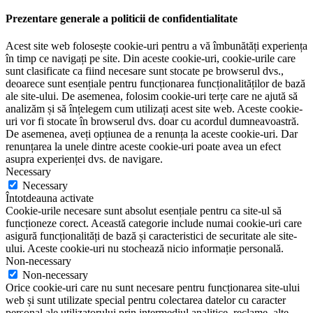
Prezentare generale a politicii de confidentialitate
Acest site web folosește cookie-uri pentru a vă îmbunătăți experiența
în timp ce navigați pe site. Din aceste cookie-uri, cookie-urile care
sunt clasificate ca fiind necesare sunt stocate pe browserul dvs.,
deoarece sunt esențiale pentru funcționarea funcționalităților de bază
ale site-ului. De asemenea, folosim cookie-uri terțe care ne ajută să
analizăm și să înțelegem cum utilizați acest site web. Aceste cookie-
uri vor fi stocate în browserul dvs. doar cu acordul dumneavoastră.
De asemenea, aveți opțiunea de a renunța la aceste cookie-uri. Dar
renunțarea la unele dintre aceste cookie-uri poate avea un efect
asupra experienței dvs. de navigare.
Necessary
Necessary
Întotdeauna activate
Cookie-urile necesare sunt absolut esențiale pentru ca site-ul să
funcționeze corect. Această categorie include numai cookie-uri care
asigură funcționalități de bază și caracteristici de securitate ale site-
ului. Aceste cookie-uri nu stochează nicio informație personală.
Non-necessary
Non-necessary
Orice cookie-uri care nu sunt necesare pentru funcționarea site-ului
web și sunt utilizate special pentru colectarea datelor cu caracter
personal ale utilizatorului prin intermediul analitice, reclame, alte