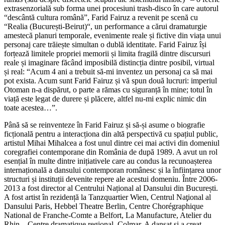
extrasenzorială sub forma unei procesiuni trash-disco în care autorul
“descântă cultura română”, Farid Fairuz a revenit pe scenă cu
“Realia (București-Beirut)“, un performance a cărui dramaturgie
amestecă planuri temporale, evenimente reale și fictive din viața unui
personaj care trăiește simultan o dublă identitate. Farid Fairuz își
forțează limitele propriei memorii și limita fragilă dintre discursuri
reale și imaginare făcând imposibilă distincția dintre posibil, virtual
și real: “Acum 4 ani a trebuit să-mi inventez un personaj ca să mai
pot exista. Acum sunt Farid Fairuz și vă spun două lucruri: imperiul
Otoman n-a dispărut, o parte a rămas cu siguranță în mine; totul în
viață este legat de durere și plăcere, altfel nu-mi explic nimic din
toate acestea…”.
Până să se reinventeze în Farid Fairuz și să-și asume o biografie
ficțională pentru a interacționa din altă perspectivă cu spațiul public,
artistul Mihai Mihalcea a fost unul dintre cei mai activi din domeniul
coregrafiei contemporane din România de după 1989. A avut un rol
esențial în multe dintre inițiativele care au condus la recunoașterea
internațională a dansului contemporan românesc și la înființarea unor
structuri și instituții devenite repere ale acestui domeniu. Între 2006-
2013 a fost director al Centrului Național al Dansului din București.
A fost artist în rezidență la Tanzquartier Wien, Centrul Naţional al
Dansului Paris, Hebbel Theatre Berlin, Centre Chorégraphique
National de Franche-Comte a Belfort, La Manufacture, Atelier du
Rhin – Centre dramatique regional, Colmar. A dansat şi a creat