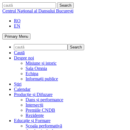
Skip
caută
to
Centrul Național al Dansului București
content
RO
EN
Primary Menu
Caută
Despre noi
Misiune și istoric
Sala Omnia
Echipa
Informații publice
Știri
Calendar
Producție și Difuzare
Dans și performance
Intersecții
Premiile CNDB
Rezidențe
Educație și Formare
Școala performativă