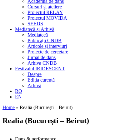
Academia de dans
Cursuri și ateliere
Proiectul RELAY
Proiectul MOVIDA
SEEDS
Mediatecă și Arhivă
Mediatecă
Publicații CNDB
Articole și interviuri
Proiecte de cercetare
Jurnal de dans
Arhiva CNDB
Festivalul IRIDESCENT
Despre
Ediția curentă
Arhivă
RO
EN
Home
»
Realia (București – Beirut)
Realia (București – Beirut)
Dans & performance