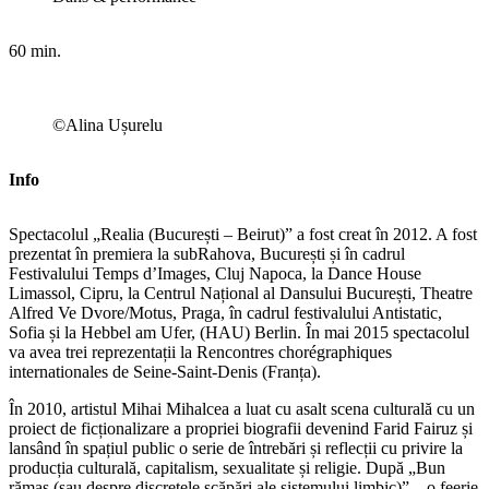
60 min.
©Alina Ușurelu
Info
Spectacolul „Realia (București – Beirut)” a fost creat în 2012. A fost
prezentat în premiera la subRahova, București și în cadrul
Festivalului Temps d’Images, Cluj Napoca, la Dance House
Limassol, Cipru, la Centrul Național al Dansului București, Theatre
Alfred Ve Dvore/Motus, Praga, în cadrul festivalului Antistatic,
Sofia și la Hebbel am Ufer, (HAU) Berlin. În mai 2015 spectacolul
va avea trei reprezentații la Rencontres chorégraphiques
internationales de Seine-Saint-Denis (Franța).
În 2010, artistul Mihai Mihalcea a luat cu asalt scena culturală cu un
proiect de ficționalizare a propriei biografii devenind Farid Fairuz și
lansând în spațiul public o serie de întrebări și reflecții cu privire la
producția culturală, capitalism, sexualitate și religie. După „Bun
rămas (sau despre discretele scăpări ale sistemului limbic)” – o feerie