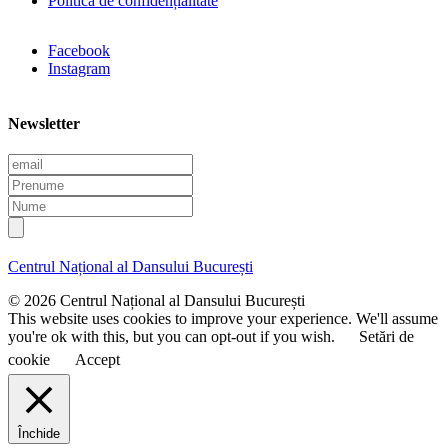
Politica de confidențialitate
Facebook
Instagram
Newsletter
E
m
P
a
r
N
i
e
u
l
n
m
u
e
Centrul Național al Dansului București
m
e
© 2026 Centrul Național al Dansului București
This website uses cookies to improve your experience. We'll assume
you're ok with this, but you can opt-out if you wish.
Setări de
cookie
Accept
Închide