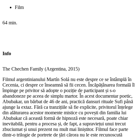
Film
64 min.
Info
The Chechen Family (Argentina, 2015)
Filmul argentinianului Martín Solá nu este despre ce se întâmplă în
Cecenia, ci despre ce înseamnă să fii cecen. Încăpățânarea formală îl
împinge pe privitor să adopte o poziție de participant și s-o
abandoneze pe aceea de simplu martor. În acest documentar poetic,
Abubakar, un bărbat de 46 de ani, practică dansuri rituale Sufi până
ajunge la extaz. Fără ca tranzițiile să fie explicite, privitorul înțelege
din alăturarea acestor momente mistice cu povești din familia lui
Abubakar că această formă de hipnoză este necesară, poate chiar
inevitabilă, pentru a procesa și, de fapt, a supraviețui unui trecut
zbuciumat și unui prezent nu mult mai liniștitor. Filmul face parte
dintr-o trilogie de portrete de țări cărora nu le este recunoscută