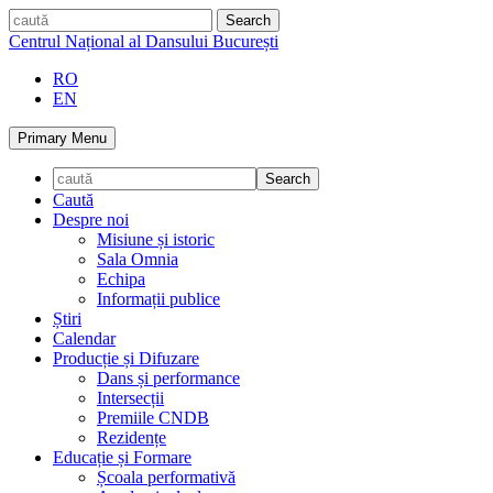
Skip
caută
to
Centrul Național al Dansului București
content
RO
EN
Primary Menu
Caută
Despre noi
Misiune și istoric
Sala Omnia
Echipa
Informații publice
Știri
Calendar
Producție și Difuzare
Dans și performance
Intersecții
Premiile CNDB
Rezidențe
Educație și Formare
Școala performativă