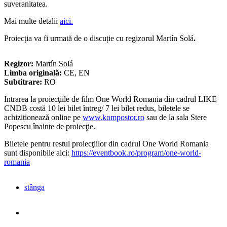
suveranitatea.
Mai multe detalii
aici.
Proiecția va fi urmată de o discuție cu regizorul Martín Solá
.
Regizor:
Martín Solá
Limba originală:
CE, EN
Subtitrare:
RO
Intrarea la proiecţiile de film One World Romania din cadrul LIKE
CNDB costă 10 lei bilet întreg/ 7 lei bilet redus, biletele se
achiziționează online pe
www.kompostor.ro
sau de la sala Stere
Popescu înainte de proiecţie.
Biletele pentru restul proiecţiilor din cadrul One World Romania
sunt disponibile aici:
https://eventbook.ro/program/one-world-
romania
stânga