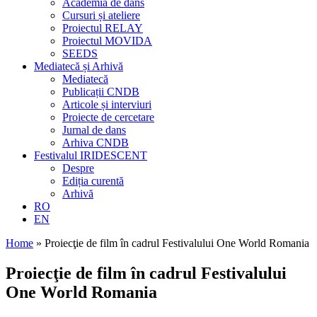
Academia de dans
Cursuri și ateliere
Proiectul RELAY
Proiectul MOVIDA
SEEDS
Mediatecă și Arhivă
Mediatecă
Publicații CNDB
Articole și interviuri
Proiecte de cercetare
Jurnal de dans
Arhiva CNDB
Festivalul IRIDESCENT
Despre
Ediția curentă
Arhivă
RO
EN
Home
»
Proiecţie de film în cadrul Festivalului One World Romania
Proiecţie de film în cadrul Festivalului
One World Romania