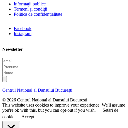
Informații publice
Termeni și condiții
Politica de confidențialitate
Facebook
Instagram
Newsletter
E
m
P
a
r
N
i
e
u
l
n
m
u
e
Centrul Național al Dansului București
m
e
© 2026 Centrul Național al Dansului București
This website uses cookies to improve your experience. We'll assume
you're ok with this, but you can opt-out if you wish.
Setări de
cookie
Accept