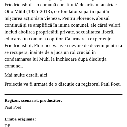
Friedrichshof – o comună constituită de artistul austriac
Otto Mühl (1925-2013), co-fondator și participant în
mișcarea acționistă vieneză. Pentru Florence, abuzul
continuă și se amplifică în inima comunei, ale cărei valori
includ abolirea proprietății private, sexualitatea liberă,
educarea în comun a copiilor. Ca urmare a experienței
Friedrichshof, Florence va avea nevoie de decenii pentru a
se recupera, înainte de a juca un rol crucial în
condamnarea lui Mühl la închisoare după disoluția
comunei.
Mai multe detalii
aici.
Proiecția va fi urmată de o discuție cu regizorul Paul Poet.
Regizor, scenarist, producător:
Paul Poet
Limba originală:
DE