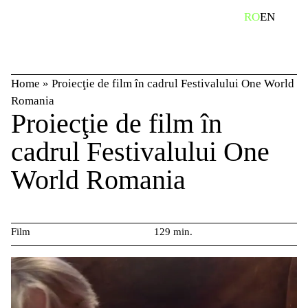
Skip
caută
RO
EN
to
content
Home
»
Proiecţie de film în cadrul Festivalului One World
Romania
Proiecţie de film în
cadrul Festivalului One
World Romania
Film
129 min.