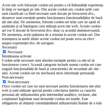
Acest site web folosește cookie-uri pentru a vă îmbunătăți experiența
în timp ce navigați pe site. Din aceste cookie-uri, cookie-urile care
sunt clasificate ca fiind necesare sunt stocate pe browserul dvs.,
deoarece sunt esențiale pentru funcționarea funcționalităților de bază
ale site-ului. De asemenea, folosim cookie-uri terțe care ne ajută să
analizăm și să înțelegem cum utilizați acest site web. Aceste cookie-
uri vor fi stocate în browserul dvs. doar cu acordul dumneavoastră.
De asemenea, aveți opțiunea de a renunța la aceste cookie-uri. Dar
renunțarea la unele dintre aceste cookie-uri poate avea un efect
asupra experienței dvs. de navigare.
Necessary
Necessary
Întotdeauna activate
Cookie-urile necesare sunt absolut esențiale pentru ca site-ul să
funcționeze corect. Această categorie include numai cookie-uri care
asigură funcționalități de bază și caracteristici de securitate ale site-
ului. Aceste cookie-uri nu stochează nicio informație personală.
Non-necessary
Non-necessary
Orice cookie-uri care nu sunt necesare pentru funcționarea site-ului
web și sunt utilizate special pentru colectarea datelor cu caracter
personal ale utilizatorului prin intermediul analitice, reclame, alte
conținuturi înglobate sunt denumite cookie-uri inutile. Este
obligatoriu să obțineți consimțământul utilizatorului înainte de a rula