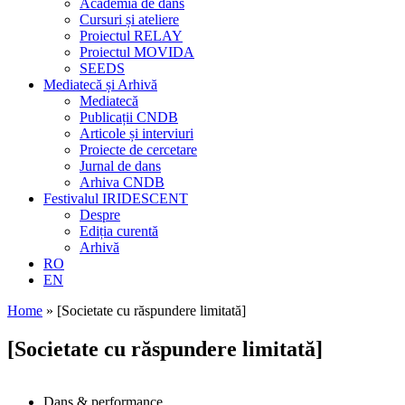
Academia de dans
Cursuri și ateliere
Proiectul RELAY
Proiectul MOVIDA
SEEDS
Mediatecă și Arhivă
Mediatecă
Publicații CNDB
Articole și interviuri
Proiecte de cercetare
Jurnal de dans
Arhiva CNDB
Festivalul IRIDESCENT
Despre
Ediția curentă
Arhivă
RO
EN
Home
»
[Societate cu răspundere limitată]
[Societate cu răspundere limitată]
Dans & performance