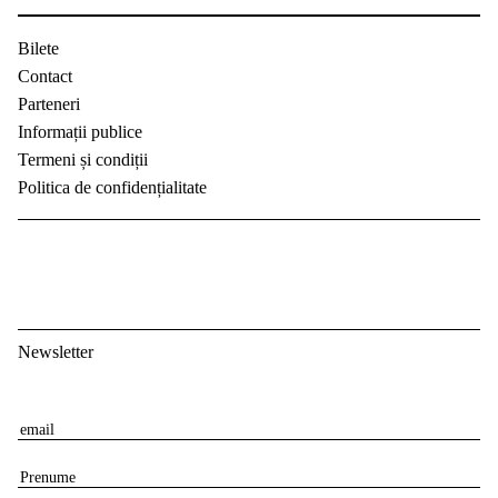
Bilete
Contact
Parteneri
Informații publice
Termeni și condiții
Politica de confidențialitate
Newsletter
E
m
P
a