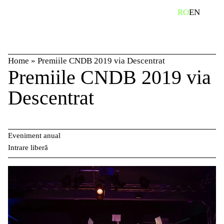
Skip
caută
RO
EN
to
content
Home
»
Premiile CNDB 2019 via Descentrat
Premiile CNDB 2019 via
Descentrat
Eveniment anual
Intrare liberă