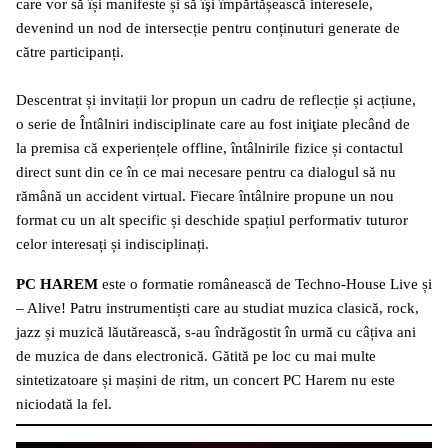
care vor să își manifeste și să îşi împărtășească interesele,
devenind un nod de intersecție pentru conținuturi generate de
către participanți.
Descentrat și invitații lor propun un cadru de reflecție și acțiune,
o serie de Întâlniri indisciplinate care au fost iniţiate plecând de
la premisa că experiențele offline, întâlnirile fizice și contactul
direct sunt din ce în ce mai necesare pentru ca dialogul să nu
rămână un accident virtual. Fiecare întâlnire propune un nou
format cu un alt specific și deschide spațiul performativ tuturor
celor interesați și indisciplinați.
PC HAREM
este o formatie românească de Techno-House Live și
– Alive! Patru instrumentiști care au studiat muzica clasică, rock,
jazz și muzică lăutărească, s-au îndrăgostit în urmă cu câțiva ani
de muzica de dans electronică. Gătită pe loc cu mai multe
sintetizatoare și mașini de ritm, un concert PC Harem nu este
niciodată la fel.