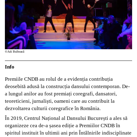
©Adi Bulboacă
Info
Premiile CNDB au rolul de a evidenția contribuția
deosebită adusă la construcția dansului contemporan. De-
a lungul anilor au fost premiați coregrafi, dansatori,
teoreticieni, jurnaliști, oameni care au contribuit la
dezvoltarea culturii coregrafice în România.
În 2019, Centrul Național al Dansului București a ales să
organizeze cea de-a șasea ediție a Premiilor CNDB în
spiritul instituit în ultimii ani prin Întâlnirile indisciplinate