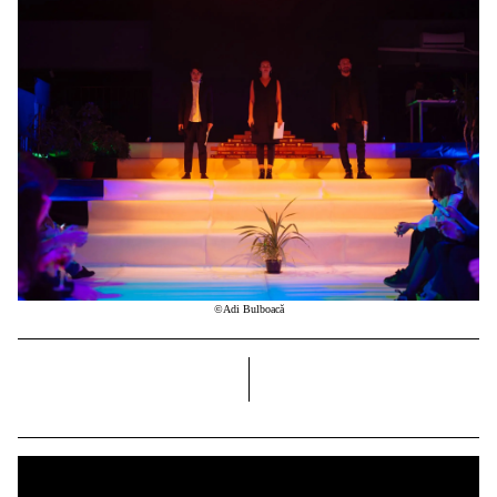
©Adi Bulboacă
dreapta