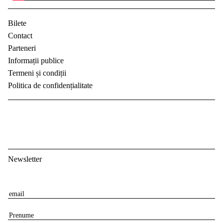
Bilete
Contact
Parteneri
Informații publice
Termeni și condiții
Politica de confidențialitate
Newsletter
E
m
P
a