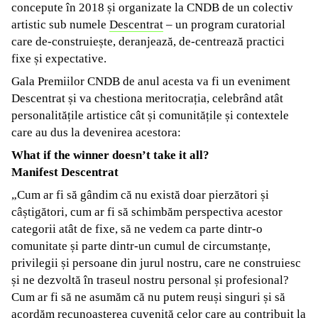
concepute în 2018 și organizate la CNDB de un colectiv
artistic sub numele
Descentrat
– un program curatorial
care de-construiește, deranjează, de-centrează practici
fixe și expectative.
Gala Premiilor CNDB de anul acesta va fi un eveniment
Descentrat și va chestiona meritocrația, celebrând atât
personalitățile artistice cât și comunitățile și contextele
care au dus la devenirea acestora:
What if the winner doesn’t take it all?
Manifest Descentrat
„Cum ar fi să gândim că nu există doar pierzători și
câștigători, cum ar fi să schimbăm perspectiva acestor
categorii atât de fixe, să ne vedem ca parte dintr-o
comunitate și parte dintr-un cumul de circumstanțe,
privilegii și persoane din jurul nostru, care ne construiesc
și ne dezvoltă în traseul nostru personal și profesional?
Cum ar fi să ne asumăm că nu putem reuși singuri și să
acordăm recunoașterea cuvenită celor care au contribuit la