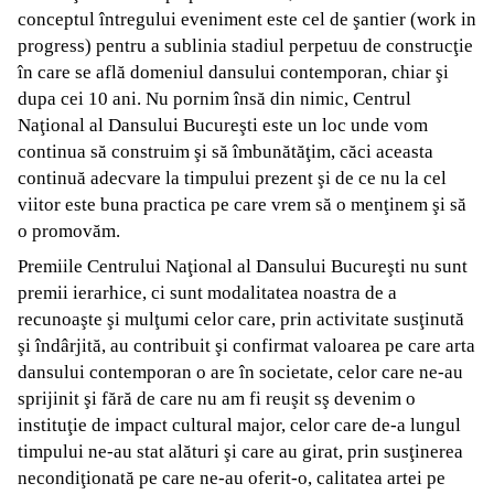
conceptul întregului eveniment este cel de şantier (work in
progress) pentru a sublinia stadiul perpetuu de construcţie
în care se află domeniul dansului contemporan, chiar şi
dupa cei 10 ani. Nu pornim însă din nimic, Centrul
Naţional al Dansului Bucureşti este un loc unde vom
continua să construim şi să îmbunătăţim, căci aceasta
continuă adecvare la timpului prezent şi de ce nu la cel
viitor este buna practica pe care vrem să o menţinem şi să
o promovăm.
Premiile Centrului Naţional al Dansului Bucureşti nu sunt
premii ierarhice, ci sunt modalitatea noastra de a
recunoaşte şi mulţumi celor care, prin activitate susţinută
şi îndârjită, au contribuit şi confirmat valoarea pe care arta
dansului contemporan o are în societate, celor care ne-au
sprijinit şi fără de care nu am fi reuşit sş devenim o
instituţie de impact cultural major, celor care de-a lungul
timpului ne-au stat alături şi care au girat, prin susţinerea
necondiţionată pe care ne-au oferit-o, calitatea artei pe