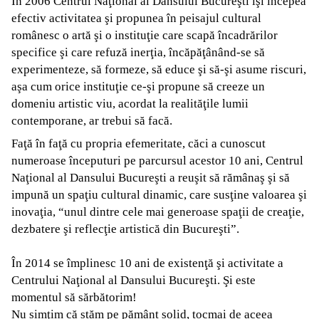
În 2006 Centrul Naţional al Dansului Bucureşti îşi începea
efectiv activitatea şi propunea în peisajul cultural
românesc o artă şi o instituţie care scapă încadrărilor
specifice şi care refuză inerţia, încăpăţânând-se să
experimenteze, să formeze, să educe şi să-şi asume riscuri,
aşa cum orice instituţie ce-şi propune să creeze un
domeniu artistic viu, acordat la realităţile lumii
contemporane, ar trebui să facă.
Faţă în faţă cu propria efemeritate, căci a cunoscut
numeroase începuturi pe parcursul acestor 10 ani, Centrul
Naţional al Dansului Bucureşti a reuşit să rămânaş şi să
impună un spaţiu cultural dinamic, care susţine valoarea şi
inovaţia, “unul dintre cele mai generoase spaţii de creaţie,
dezbatere şi reflecţie artistică din Bucureşti”.
În 2014 se împlinesc 10 ani de existenţă şi activitate a
Centrului Naţional al Dansului Bucureşti. Şi este
momentul să sărbătorim!
Nu simţim că stăm pe pământ solid, tocmai de aceea