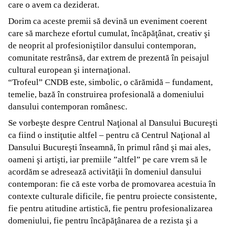
care o avem ca deziderat.
Dorim ca aceste premii să devină un eveniment coerent
care să marcheze efortul cumulat, încăpăţânat, creativ şi
de neoprit al profesioniştilor dansului contemporan,
comunitate restrânsă, dar extrem de prezentă în peisajul
cultural european şi internaţional.
“Trofeul” CNDB este, simbolic, o cărămidă – fundament,
temelie, bază în construirea profesională a domeniului
dansului contemporan românesc.
Se vorbeşte despre Centrul Naţional al Dansului Bucureşti
ca fiind o instiţutie altfel – pentru că Centrul Naţional al
Dansului Bucureşti înseamnă, în primul rând şi mai ales,
oameni şi artişti, iar premiile ”altfel” pe care vrem să le
acordăm se adresează activităţii în domeniul dansului
contemporan: fie că este vorba de promovarea acestuia în
contexte culturale dificile, fie pentru proiecte consistente,
fie pentru atitudine artistică, fie pentru profesionalizarea
domeniului, fie pentru încăpăţânarea de a rezista şi a