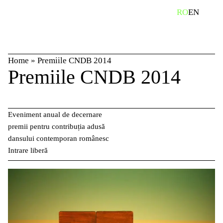
Skip
caută
RO
EN
to
content
Home
»
Premiile CNDB 2014
Premiile CNDB 2014
Eveniment anual de decernare
premii pentru contribuția adusă
dansului contemporan românesc
Intrare liberă