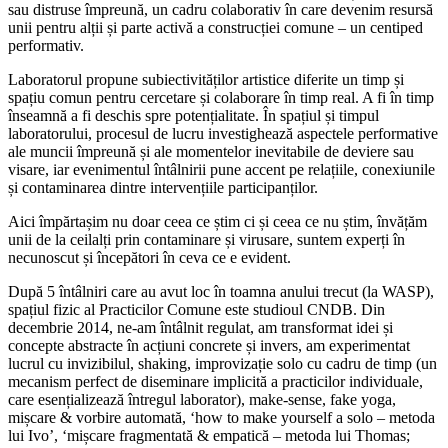
sau distruse împreună, un cadru colaborativ în care devenim resursă
unii pentru alții și parte activă a construcției comune – un centiped
performativ.
Laboratorul propune subiectivităților artistice diferite un timp și
spațiu comun pentru cercetare și colaborare în timp real. A fi în timp
înseamnă a fi deschis spre potențialitate. În spațiul și timpul
laboratorului, procesul de lucru investighează aspectele performative
ale muncii împreună și ale momentelor inevitabile de deviere sau
visare, iar evenimentul întâlnirii pune accent pe relațiile, conexiunile
și contaminarea dintre intervențiile participanților.
Aici împărtașim nu doar ceea ce știm ci și ceea ce nu știm, învățăm
unii de la ceilalți prin contaminare și virusare, suntem experți în
necunoscut și începători în ceva ce e evident.
După 5 întâlniri care au avut loc în toamna anului trecut (la WASP),
spațiul fizic al Practicilor Comune este studioul CNDB. Din
decembrie 2014, ne-am întâlnit regulat, am transformat idei și
concepte abstracte în acțiuni concrete și invers, am experimentat
lucrul cu invizibilul, shaking, improvizație solo cu cadru de timp (un
mecanism perfect de diseminare implicită a practicilor individuale,
care esențializează întregul laborator), make-sense, fake yoga,
mișcare & vorbire automată, ‘how to make yourself a solo – metoda
lui Ivo’, ‘mișcare fragmentată & empatică – metoda lui Thomas;