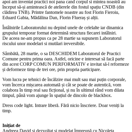
apoi am inventat practici noi pana cand corpul si mintea noastră au
început să-și amintească de atelierele din fostul spațiu CNDB (din
clădirea TNB). Printre fantomele noastre au fost Florin Fieroiu,
Eduard Gabia, Mădălina Dan, Florin Flueraș și alții.
Întâlnirile Laboratorului nu depind unele de celelalte iar dinamica
grupului temporar format determină structura fiecarei intâlniri.
De aceea ne-am propus ca pe 28 martie sa supunem Laboratorul
riscului unor modelari si mutilari ireversibile.
Sâmbătă, 28 martie, o sa DESCHIDEM Laboratorul de Practici
Comune pentru prima oara. Astfel, oricine e interesat să facă parte
din acest CORP COMUN PERFORMATIV e invitat să-l reformeze
și deformeze timp de trei ore, prin propria participare.
Vom lucra pe tehnici de încălzire mai mult sau mai puțin corporale,
vom încerca mișcarea automată și cât se poate de autentică, vom
colabora în timp real sau ficțional, și nu în ultimul rând vom dilata
timpul, până vom ajunge în spațiul de dincolo de blackbox.
Dress code light. Intrare liberă. Fără nicio înscriere. Doar veniți la
timp.
Inițiat de
Andreea David și dezvoltat și modelat împreună cu Nicoleta