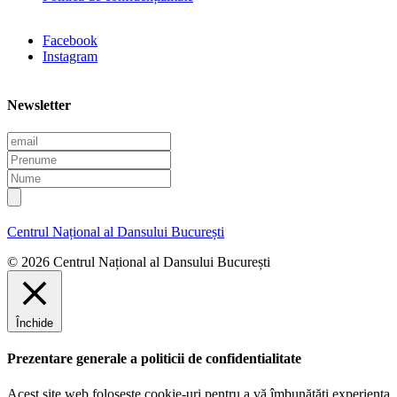
Facebook
Instagram
Newsletter
E
m
P
a
r
N
i
e
u
l
n
m
u
e
Centrul Național al Dansului București
m
e
© 2026 Centrul Național al Dansului București
Închide
Prezentare generale a politicii de confidentialitate
Acest site web folosește cookie-uri pentru a vă îmbunătăți experiența