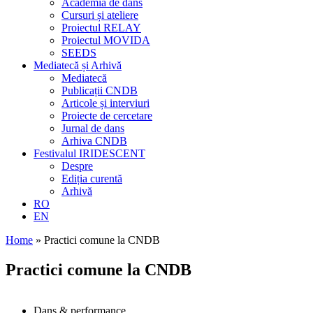
Academia de dans
Cursuri și ateliere
Proiectul RELAY
Proiectul MOVIDA
SEEDS
Mediatecă și Arhivă
Mediatecă
Publicații CNDB
Articole și interviuri
Proiecte de cercetare
Jurnal de dans
Arhiva CNDB
Festivalul IRIDESCENT
Despre
Ediția curentă
Arhivă
RO
EN
Home
»
Practici comune la CNDB
Practici comune la CNDB
Dans & performance