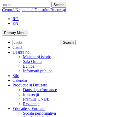
Skip
caută
to
Centrul Național al Dansului București
content
RO
EN
Primary Menu
Caută
Despre noi
Misiune și istoric
Sala Omnia
Echipa
Informații publice
Știri
Calendar
Producție și Difuzare
Dans și performance
Intersecții
Premiile CNDB
Rezidențe
Educație și Formare
Școala performativă