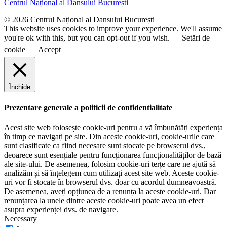
Centrul Național al Dansului București
m
e
© 2026 Centrul Național al Dansului București
This website uses cookies to improve your experience. We'll assume
you're ok with this, but you can opt-out if you wish.
Setări de
cookie
Accept
Închide
Prezentare generale a politicii de confidentialitate
Acest site web folosește cookie-uri pentru a vă îmbunătăți experiența
în timp ce navigați pe site. Din aceste cookie-uri, cookie-urile care
sunt clasificate ca fiind necesare sunt stocate pe browserul dvs.,
deoarece sunt esențiale pentru funcționarea funcționalităților de bază
ale site-ului. De asemenea, folosim cookie-uri terțe care ne ajută să
analizăm și să înțelegem cum utilizați acest site web. Aceste cookie-
uri vor fi stocate în browserul dvs. doar cu acordul dumneavoastră.
De asemenea, aveți opțiunea de a renunța la aceste cookie-uri. Dar
renunțarea la unele dintre aceste cookie-uri poate avea un efect
asupra experienței dvs. de navigare.
Necessary