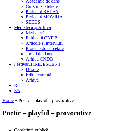
Academia de dans
Cursuri și ateliere
Proiectul RELAY
Proiectul MOVIDA
SEEDS
Mediatecă și Arhivă
Mediatecă
Publicații CNDB
Articole și interviuri
Proiecte de cercetare
Jurnal de dans
Arhiva CNDB
Festivalul IRIDESCENT
Despre
Ediția curentă
Arhivă
RO
EN
Home
»
Poetic – playful – provocative
Poetic – playful – provocative
Conferință publică