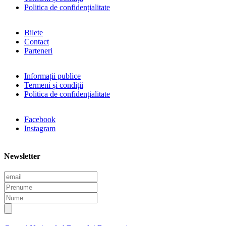
Politica de confidențialitate
Bilete
Contact
Parteneri
Informații publice
Termeni și condiții
Politica de confidențialitate
Facebook
Instagram
Newsletter
E
m
P
a
r
N
i
e
u
l
n
m
u
e