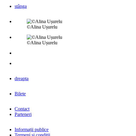
stânga
©Alina Ușurelu
©Alina Ușurelu
dreapta
Bilete
Contact
Parteneri
Informații publice
Termeni și condiții