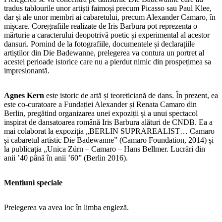
tradus tablourile unor artiști faimoși precum Picasso sau Paul Klee,
dar și ale unor membri ai cabaretului, precum Alexander Camaro, în
mișcare. Coregrafiile realizate de Iris Barbura pot reprezenta o
mărturie a caracterului deopotrivă poetic și experimental al acestor
dansuri. Pornind de la fotografiile, documentele și declarațiile
artiștilor din Die Badewanne, prelegerea va contura un portret al
acestei perioade istorice care nu a pierdut nimic din prospețimea sa
impresionantă.
Agnes Kern
este istoric de artă și teoreticiană de dans. În prezent, ea
este co-curatoare a Fundației Alexander și Renata Camaro din
Berlin, pregătind organizarea unei expoziții și a unui spectacol
inspirat de dansatoarea română Iris Barbura alături de CNDB. Ea a
mai colaborat la expoziția „BERLIN SUPRAREALIST… Camaro
și cabaretul artistic Die Badewanne” (Camaro Foundation, 2014) și
la publicația „Unica Zürn – Camaro – Hans Bellmer. Lucrări din
anii ’40 până în anii ’60” (Berlin 2016).
Mentiuni speciale
Prelegerea va avea loc în limba engleză.