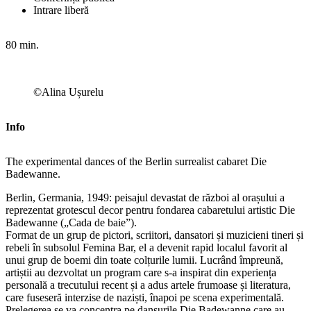
Intrare liberă
80 min.
©Alina Ușurelu
Info
The experimental dances of the Berlin surrealist cabaret Die
Badewanne.
Berlin, Germania, 1949: peisajul devastat de război al orașului a
reprezentat grotescul decor pentru fondarea cabaretului artistic Die
Badewanne („Cada de baie”).
Format de un grup de pictori, scriitori, dansatori și muzicieni tineri și
rebeli în subsolul Femina Bar, el a devenit rapid localul favorit al
unui grup de boemi din toate colțurile lumii. Lucrând împreună,
artiștii au dezvoltat un program care s-a inspirat din experiența
personală a trecutului recent și a adus artele frumoase și literatura,
care fuseseră interzise de naziști, înapoi pe scena experimentală.
Prelegerea se va concentra pe dansurile Die Badewanne care au