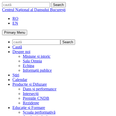
Skip
caută
to
Centrul Național al Dansului București
content
RO
EN
Primary Menu
Caută
Despre noi
Misiune și istoric
Sala Omnia
Echipa
Informații publice
Știri
Calendar
Producție și Difuzare
Dans și performance
Intersecții
Premiile CNDB
Rezidențe
Educație și Formare
Școala performativă