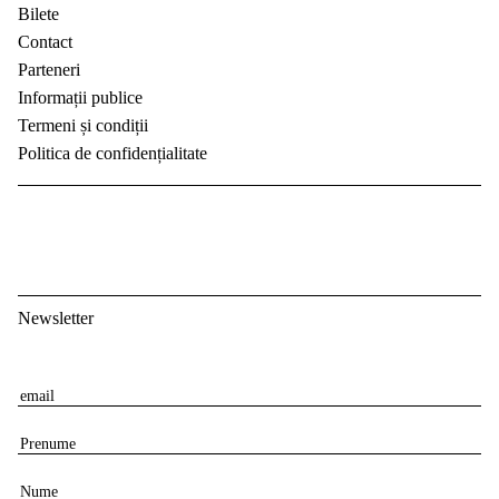
Bilete
Contact
Parteneri
Informații publice
Termeni și condiții
Politica de confidențialitate
Newsletter
E
m
P
a
r
i
N