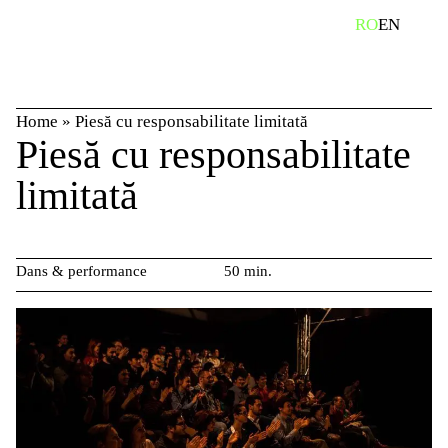
Skip
caută
RO
EN
to
content
Home
»
Piesă cu responsabilitate limitată
Piesă cu responsabilitate
limitată
Dans & performance
50 min.