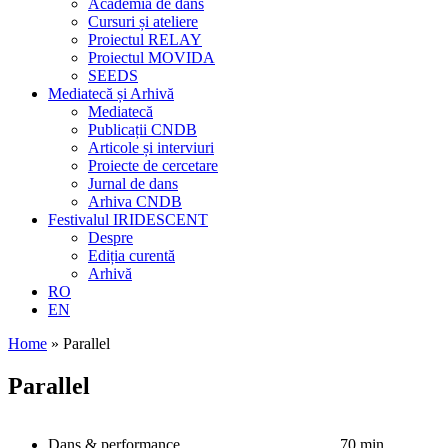
Academia de dans
Cursuri și ateliere
Proiectul RELAY
Proiectul MOVIDA
SEEDS
Mediatecă și Arhivă
Mediatecă
Publicații CNDB
Articole și interviuri
Proiecte de cercetare
Jurnal de dans
Arhiva CNDB
Festivalul IRIDESCENT
Despre
Ediția curentă
Arhivă
RO
EN
Home
»
Parallel
Parallel
Dans & performance
70 min