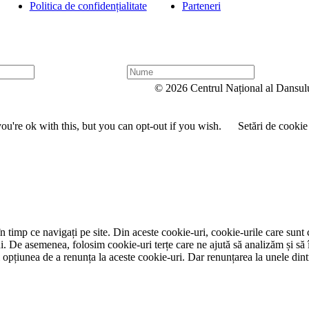
Politica de confidențialitate
Parteneri
N
u
© 2026 Centrul Național al Dansul
m
e
u're ok with this, but you can opt-out if you wish.
Setări de cookie
 timp ce navigați pe site. Din aceste cookie-uri, cookie-urile care sunt 
lui. De asemenea, folosim cookie-uri terțe care ne ajută să analizăm și să 
țiunea de a renunța la aceste cookie-uri. Dar renunțarea la unele dintr