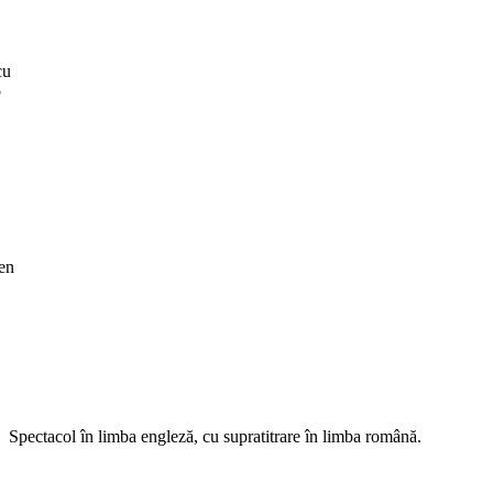
cu
ó
en
Spectacol în limba engleză, cu supratitrare în limba română.