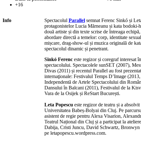
+16
Info
Spectacolul
Parallel
semnat Ferenc Sinkó și Leta
protagonistelor Lucia Mărneanu și kata bodoki-h
două artiste și din texte scrise de întreaga echipă
abordare directă a temelor: corp, identitate sexual
mișcare, drag-show-ul și muzica originală de ka
spectacolul dinamic și penetrant.
Sinkó Ferenc
este regizor și coregraf interesat î
spectacolului. Spectacolele sunSET (2007), Mess
Divas (2011) și recentul Parallel au fost prezenta
internaţionale: Festivalul Temps D’Image (2013,
Independentă de Artele Spectacolului din Român
Dansului în Balcani (2011), Festivalul de la Kis
Vara de la Osijek și ReStart București.
Leta Popescu
este regizor de teatru și a absolvit
Universitatea Babeș-Bolyai din Cluj. Pe parcursul
asistent de regie pentru Alexa Visarion, Alexan
Teatrul Național din Cluj și a participat la ateli
Dabija, Cristi Juncu, David Schwartz, Bronwyn 
pe letapopescu.wordpress.com.