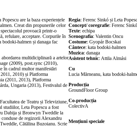
 Popescu are la baza experiențele
Regia
: Ferenc Sinkó și Leta Popes
almen. Creat din propunerile celor
Concept/ coregrafie
: Ferenc Sink
, spectacolul provoacă printr-o
Texte
: echipa
ă, refulare, acceptare. Corpurile în
Scenografia
: Valentin Oncu
ta bodoki-halmen și danaga fac
Costume
: Gyopár Bocskai
Cântece
: kata bodoki-halmen
Muzica
: danaga
n abordarea multidiciplinară a artelor
Asistent tehnic
: Attila Almási
age (2009), post.sync (2010),
te în cadrul multor manifestări
Cu
 2011, 2010) și Platforma
Lucia Mărneanu, kata bodoki-halm
ia (2011, 2013), Platforma
Producția
várda, Ungaria (2013), Festivalul de
GroundFloor Group
Co-producția
 Facultatea de Teatru și Televiziune,
ColectivA
 studiilor, Leta Popescu a fost
dru Dabija și Bronwyn Tweddle la
ere conduse de regizorii Alexandru
Mențiuni speciale
Tweddle, Cătălina Buzoianu. Scrie