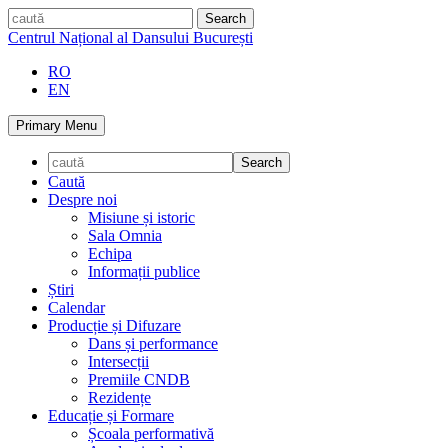
Skip
caută
to
Centrul Național al Dansului București
content
RO
EN
Primary Menu
Caută
Despre noi
Misiune și istoric
Sala Omnia
Echipa
Informații publice
Știri
Calendar
Producție și Difuzare
Dans și performance
Intersecții
Premiile CNDB
Rezidențe
Educație și Formare
Școala performativă