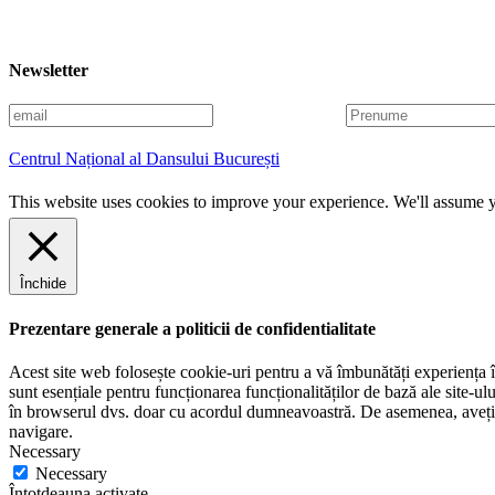
Newsletter
E
P
m
r
a
e
Centrul Național al Dansului București
i
n
l
u
This website uses cookies to improve your experience. We'll assume yo
m
e
Închide
Prezentare generale a politicii de confidentialitate
Acest site web folosește cookie-uri pentru a vă îmbunătăți experiența în
sunt esențiale pentru funcționarea funcționalităților de bază ale site-u
în browserul dvs. doar cu acordul dumneavoastră. De asemenea, aveți op
navigare.
Necessary
Necessary
Întotdeauna activate