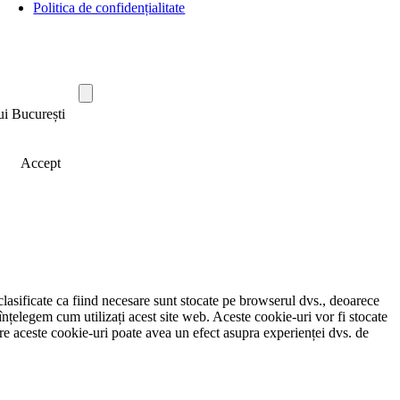
Politica de confidențialitate
ui București
Accept
clasificate ca fiind necesare sunt stocate pe browserul dvs., deoarece
înțelegem cum utilizați acest site web. Aceste cookie-uri vor fi stocate
e aceste cookie-uri poate avea un efect asupra experienței dvs. de