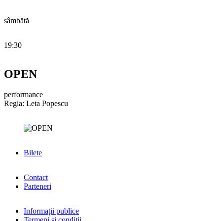
sâmbătă
19:30
OPEN
performance
Regia: Leta Popescu
Bilete
Contact
Parteneri
Informații publice
Termeni și condiții