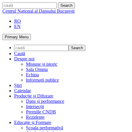
Skip
caută
to
Centrul Național al Dansului București
content
RO
EN
Primary Menu
Caută
Despre noi
Misiune și istoric
Sala Omnia
Echipa
Informații publice
Știri
Calendar
Producție și Difuzare
Dans și performance
Intersecții
Premiile CNDB
Rezidențe
Educație și Formare
Școala performativă