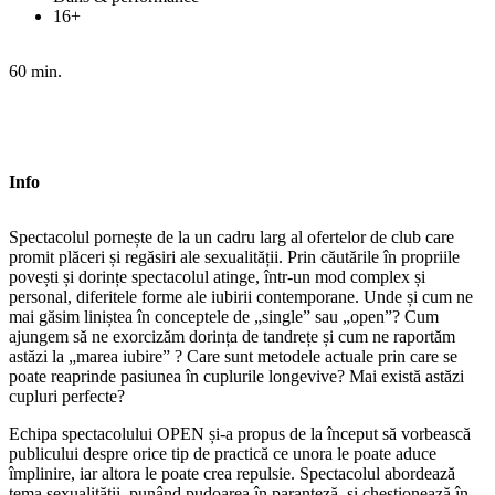
16+
60 min.
Info
Spectacolul pornește de la un cadru larg al ofertelor de club care
promit plăceri și regăsiri ale sexualității. Prin căutările în propriile
povești și dorințe spectacolul atinge, într-un mod complex și
personal, diferitele forme ale iubirii contemporane. Unde și cum ne
mai găsim liniștea în conceptele de „single” sau „open”? Cum
ajungem să ne exorcizăm dorința de tandrețe și cum ne raportăm
astăzi la „marea iubire” ? Care sunt metodele actuale prin care se
poate reaprinde pasiunea în cuplurile longevive? Mai există astăzi
cupluri perfecte?
Echipa spectacolului OPEN și-a propus de la început să vorbească
publicului despre orice tip de practică ce unora le poate aduce
împlinire, iar altora le poate crea repulsie. Spectacolul abordează
tema sexualității, punând pudoarea în paranteză, și chestionează în