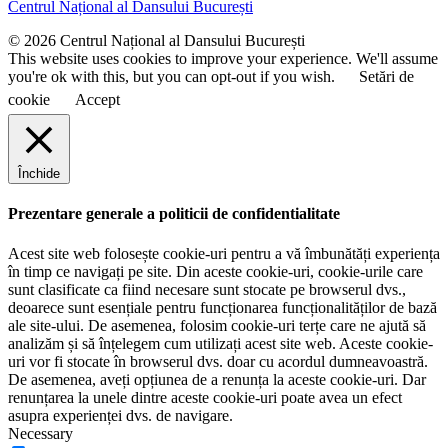
Centrul Național al Dansului București
m
e
© 2026 Centrul Național al Dansului București
This website uses cookies to improve your experience. We'll assume
you're ok with this, but you can opt-out if you wish.
Setări de
cookie
Accept
Închide
Prezentare generale a politicii de confidentialitate
Acest site web folosește cookie-uri pentru a vă îmbunătăți experiența
în timp ce navigați pe site. Din aceste cookie-uri, cookie-urile care
sunt clasificate ca fiind necesare sunt stocate pe browserul dvs.,
deoarece sunt esențiale pentru funcționarea funcționalităților de bază
ale site-ului. De asemenea, folosim cookie-uri terțe care ne ajută să
analizăm și să înțelegem cum utilizați acest site web. Aceste cookie-
uri vor fi stocate în browserul dvs. doar cu acordul dumneavoastră.
De asemenea, aveți opțiunea de a renunța la aceste cookie-uri. Dar
renunțarea la unele dintre aceste cookie-uri poate avea un efect
asupra experienței dvs. de navigare.
Necessary