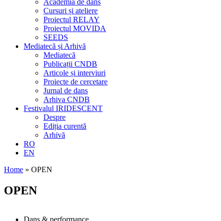
Academia de dans
Cursuri și ateliere
Proiectul RELAY
Proiectul MOVIDA
SEEDS
Mediatecă și Arhivă
Mediatecă
Publicații CNDB
Articole și interviuri
Proiecte de cercetare
Jurnal de dans
Arhiva CNDB
Festivalul IRIDESCENT
Despre
Ediția curentă
Arhivă
RO
EN
Home
»
OPEN
OPEN
Dans & performance