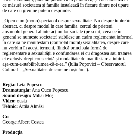
ce măsură societatea și familia instalează în fiecare dintre noi tipare
de care cu greu ne putem desprinde.
„Open e un (mono)spectacol despre sexualitate. Nu despre iubire în
abstract, ci despre modul în care familia, cercul de prieteni,
ansamblul general al interacțiunilor sociale (pe scurt, ceea ce în
general se numește societate) stabilesc un cadru reglementat informal
în care să ne manifestăm (controlat moral) sexualitatea, despre care
nu vorbim în acești termeni, fiindcă principala formă de
reglementare a sexualității e confundarea ei cu dragostea sau tratarea
ei exclusiv drept consecință și modalitate de manifestare a iubirii-
așa-cum-a-stabilit-lumea-că-e-ea.” (Iulia Popovici – Observatorul
Cultural – „Sexualitatea de care ne rușinăm”).
Regia:
Leta Popescu
Dramaturgia:
Ana Cucu Popescu
Sound design:
Mihai Moș
Video:
ousia
Tehnic:
Attila Almási
Cu
George Albert Costea
Producția