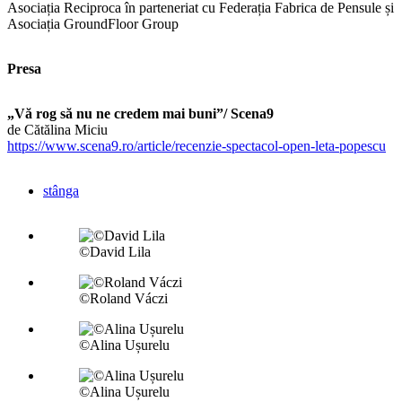
Asociația Reciproca în parteneriat cu Federația Fabrica de Pensule și
Asociația GroundFloor Group
Presa
„Vă rog să nu ne credem mai buni”/ Scena9
de Cătălina Miciu
https://www.scena9.ro/article/recenzie-spectacol-open-leta-popescu
stânga
©David Lila
©Roland Váczi
©Alina Ușurelu
©Alina Ușurelu