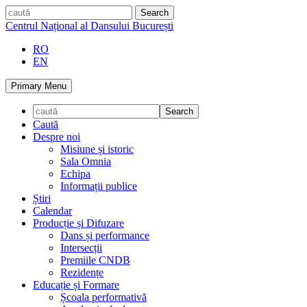
Skip
caută
to
Centrul Național al Dansului București
content
RO
EN
Primary Menu
Caută
Despre noi
Misiune și istoric
Sala Omnia
Echipa
Informații publice
Știri
Calendar
Producție și Difuzare
Dans și performance
Intersecții
Premiile CNDB
Rezidențe
Educație și Formare
Școala performativă