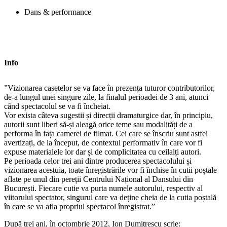
Dans & performance
Info
”Vizionarea casetelor se va face în prezența tuturor contributorilor,
de-a lungul unei singure zile, la finalul perioadei de 3 ani, atunci
când spectacolul se va fi încheiat.
Vor exista câteva sugestii și direcții dramaturgice dar, în principiu,
autorii sunt liberi să-și aleagă orice teme sau modalități de a
performa în fața camerei de filmat. Cei care se înscriu sunt astfel
avertizați, de la început, de contextul performativ în care vor fi
expuse materialele lor dar și de complicitatea cu ceilalți autori.
Pe perioada celor trei ani dintre producerea spectacolului și
vizionarea acestuia, toate înregistrările vor fi închise în cutii poștale
aflate pe unul din pereții Centrului Național al Dansului din
București. Fiecare cutie va purta numele autorului, respectiv al
viitorului spectator, singurul care va deține cheia de la cutia poștală
în care se va afla propriul spectacol înregistrat.”
După trei ani, în octombrie 2012, Ion Dumitrescu scrie: