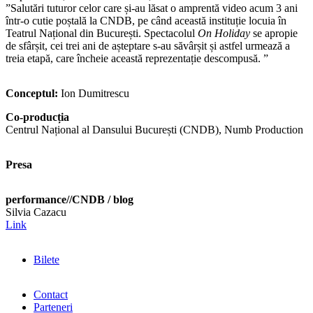
”Salutări tuturor celor care și-au lăsat o amprentă video acum 3 ani
într-o cutie poștală la CNDB, pe când această instituție locuia în
Teatrul Național din București. Spectacolul
On Holiday
se apropie
de sfârșit, cei trei ani de așteptare s-au săvârșit și astfel urmează a
treia etapă, care încheie această reprezentație descompusă. ”
Conceptul:
Ion Dumitrescu
Co-producția
Centrul Național al Dansului București (CNDB), Numb Production
Presa
performance//CNDB / blog
Silvia Cazacu
Link
Bilete
Contact
Parteneri