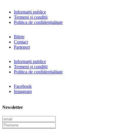
Informații publice
Termeni și condiții
Politica de confidențialitate
Bilete
Contact
Parteneri
Informații publice
Termeni și condiții
Politica de confidențialitate
Facebook
Instagram
Newsletter
E
m
P
a