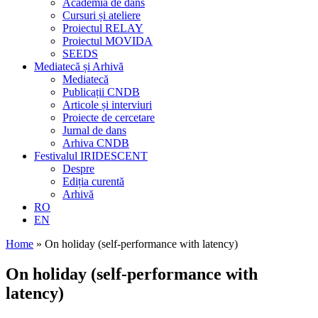
Academia de dans
Cursuri și ateliere
Proiectul RELAY
Proiectul MOVIDA
SEEDS
Mediatecă și Arhivă
Mediatecă
Publicații CNDB
Articole și interviuri
Proiecte de cercetare
Jurnal de dans
Arhiva CNDB
Festivalul IRIDESCENT
Despre
Ediția curentă
Arhivă
RO
EN
Home
»
On holiday (self-performance with latency)
On holiday (self-performance with
latency)