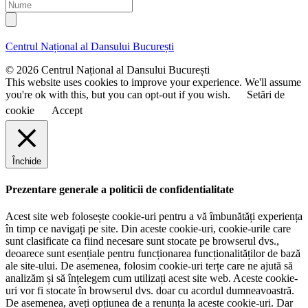
r
N
i
e
u
l
n
m
u
e
Centrul Național al Dansului București
m
e
© 2026 Centrul Național al Dansului București
This website uses cookies to improve your experience. We'll assume
you're ok with this, but you can opt-out if you wish.
Setări de
cookie
Accept
Închide
Prezentare generale a politicii de confidentialitate
Acest site web folosește cookie-uri pentru a vă îmbunătăți experiența
în timp ce navigați pe site. Din aceste cookie-uri, cookie-urile care
sunt clasificate ca fiind necesare sunt stocate pe browserul dvs.,
deoarece sunt esențiale pentru funcționarea funcționalităților de bază
ale site-ului. De asemenea, folosim cookie-uri terțe care ne ajută să
analizăm și să înțelegem cum utilizați acest site web. Aceste cookie-
uri vor fi stocate în browserul dvs. doar cu acordul dumneavoastră.
De asemenea, aveți opțiunea de a renunța la aceste cookie-uri. Dar