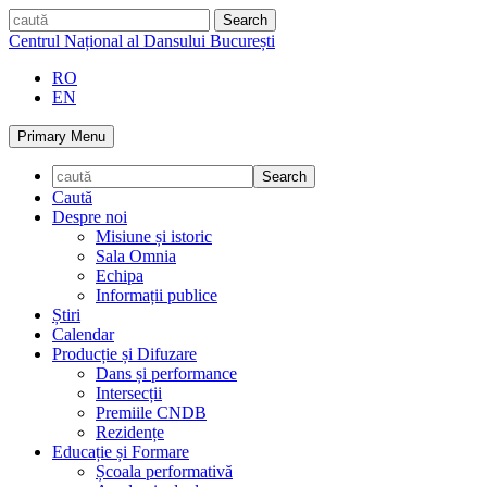
Skip
caută
to
Centrul Național al Dansului București
content
RO
EN
Primary Menu
Caută
Despre noi
Misiune și istoric
Sala Omnia
Echipa
Informații publice
Știri
Calendar
Producție și Difuzare
Dans și performance
Intersecții
Premiile CNDB
Rezidențe
Educație și Formare
Școala performativă