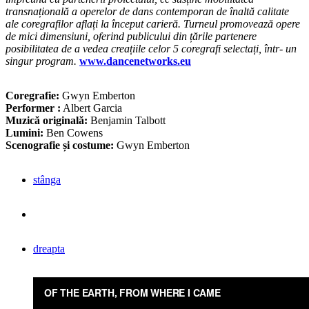
transnațională a operelor de dans contemporan de înaltă calitate
ale coregrafilor aflați la început carieră. Turneul promovează opere
de mici dimensiuni, oferind publicului din țările partenere
posibilitatea de a vedea creațiile celor 5 coregrafi selectați, într- un
singur program.
www.dancenetworks.eu
Coregrafie:
Gwyn Emberton
Performer :
Albert Garcia
Muzică originală:
Benjamin Talbott
Lumini:
Ben Cowens
Scenografie și costume:
Gwyn Emberton
stânga
dreapta