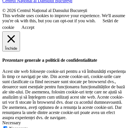
Centrul Național al Dansului București
m
e
© 2026 Centrul Național al Dansului București
This website uses cookies to improve your experience. We'll assume
you're ok with this, but you can opt-out if you wish.
Setări de
cookie
Accept
Închide
Prezentare generale a politicii de confidentialitate
Acest site web folosește cookie-uri pentru a vă îmbunătăți experiența
în timp ce navigați pe site. Din aceste cookie-uri, cookie-urile care
sunt clasificate ca fiind necesare sunt stocate pe browserul dvs.,
deoarece sunt esențiale pentru funcționarea funcționalităților de bază
ale site-ului. De asemenea, folosim cookie-uri terțe care ne ajută să
analizăm și să înțelegem cum utilizați acest site web. Aceste cookie-
uri vor fi stocate în browserul dvs. doar cu acordul dumneavoastră.
De asemenea, aveți opțiunea de a renunța la aceste cookie-uri. Dar
renunțarea la unele dintre aceste cookie-uri poate avea un efect
asupra experienței dvs. de navigare.
Necessary