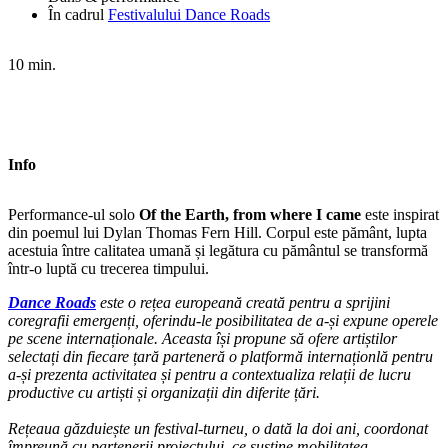
În cadrul
Festivalului Dance Roads
10 min.
Info
Performance-ul solo
Of the Earth, from where I came
este inspirat
din poemul lui Dylan Thomas Fern Hill. Corpul este pământ, lupta
acestuia între calitatea umană și legătura cu pământul se transformă
într-o luptă cu trecerea timpului.
Dance Roads
este o rețea europeană creată pentru a sprijini
coregrafii emergenți, oferindu-le posibilitatea de a-și expune operele
pe scene internaționale. Aceasta își propune să ofere artiștilor
selectați din fiecare țară parteneră o platformă internaționlă pentru
a-și prezenta activitatea și pentru a contextualiza relații de lucru
productive cu artiști și organizații din diferite țări.
Rețeaua găzduiește un festival-turneu, o dată la doi ani, coordonat
împreună cu partenerii proiectului, ce susține mobilitatea