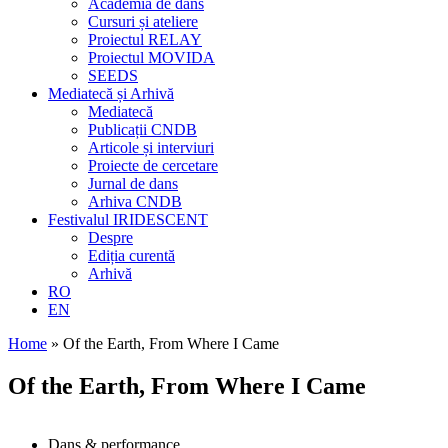
Academia de dans
Cursuri și ateliere
Proiectul RELAY
Proiectul MOVIDA
SEEDS
Mediatecă și Arhivă
Mediatecă
Publicații CNDB
Articole și interviuri
Proiecte de cercetare
Jurnal de dans
Arhiva CNDB
Festivalul IRIDESCENT
Despre
Ediția curentă
Arhivă
RO
EN
Home
»
Of the Earth, From Where I Came
Of the Earth, From Where I Came
Dans & performance