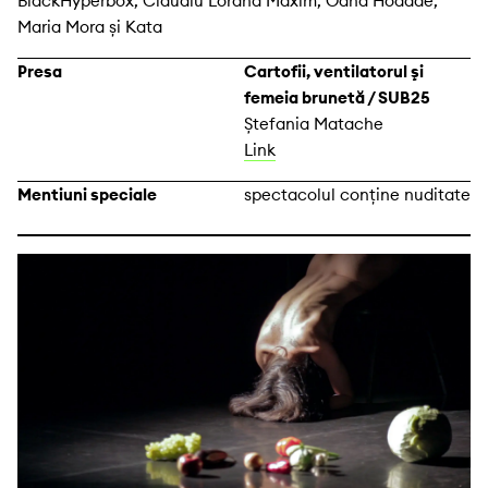
BlackHyperbox, Claudiu Lorand Maxim, Oana Hodade,
Maria Mora și Kata
Presa
Cartofii, ventilatorul şi
femeia brunetă / SUB25
Ștefania Matache
Link
Mentiuni speciale
spectacolul conține nuditate