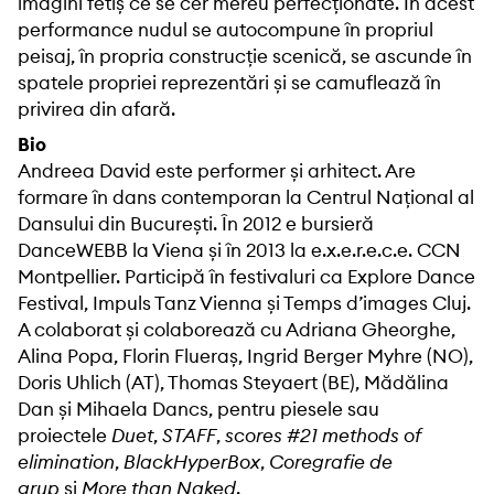
imagini fetiș ce se cer mereu perfecţionate. În acest
performance nudul se autocompune în propriul
peisaj, în propria construcție scenică, se ascunde în
spatele propriei reprezentări și se camuflează în
privirea din afară.
Bio
Andreea David este performer și arhitect. Are
formare în dans contemporan la Centrul Naţional al
Dansului din București. În 2012 e bursieră
DanceWEBB la Viena și în 2013 la e.x.e.r.e.c.e. CCN
Montpellier. Participă în festivaluri ca Explore Dance
Festival, Impuls Tanz Vienna și Temps d’images Cluj.
A colaborat și colaborează cu Adriana Gheorghe,
Alina Popa, Florin Flueraș, Ingrid Berger Myhre (NO),
Doris Uhlich (AT), Thomas Steyaert (BE), Mădălina
Dan și Mihaela Dancs, pentru piesele sau
proiectele
Duet
,
STAFF
,
scores #21 methods of
elimination
,
BlackHyperBox
,
Coregrafie de
grup
și
More than Naked
.