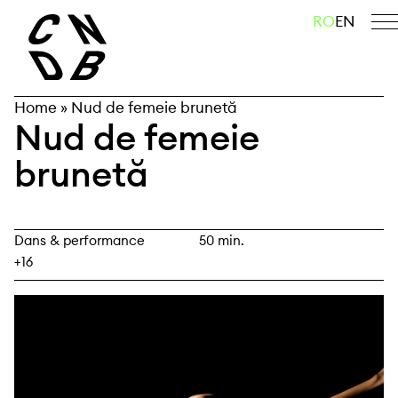
Skip
caută
RO
EN
to
content
Home
»
Nud de femeie brunetă
Nud de femeie
brunetă
Dans & performance
50 min.
+16