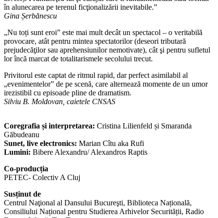
în alunecarea pe terenul ficţionalizării inevitabile.”
Gina Șerbănescu
„Nu toți sunt eroi” este mai mult decât un spectacol – o veritabilă
provocare, atât pentru mintea spectatorilor (deseori tributară
prejudecăţilor sau aprehensiunilor nemotivate), cât şi pentru sufletul
lor încă marcat de totalitarismele secolului trecut.
Privitorul este captat de ritmul rapid, dar perfect asimilabil al
„evenimentelor” de pe scenă, care alternează momente de un umor
irezistibil cu episoade pline de dramatism.
Silviu B. Moldovan, caietele CNSAS
Coregrafia și interpretarea:
Cristina Lilienfeld și Smaranda
Găbudeanu
Sunet, live electronics:
Marian Cîtu aka Rufi
Lumini:
Bibere Alexandru/ Alexandros Raptis
Co-producția
PETEC- Colectiv A Cluj
Susținut de
Centrul Naţional al Dansului Bucureşti, Biblioteca Națională,
Consiliului Național pentru Studierea Arhivelor Securității, Radio