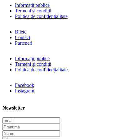
Informații publice
Termeni și condiții
Politica de confidențialitate
Bilete
Contact
Parteneri
Informații publice
Termeni și condiții
Politica de confidențialitate
Facebook
Instagram
Newsletter
E
m
P
a
r
N
i
e
u