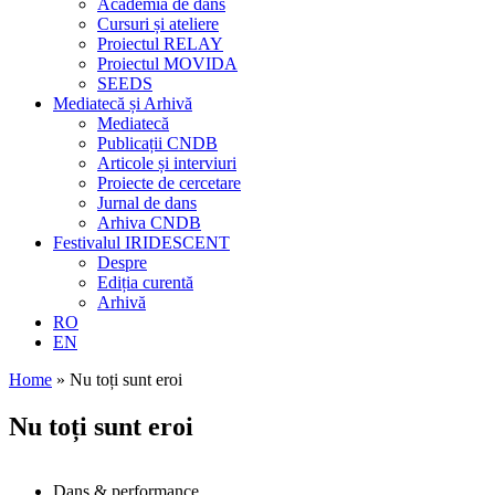
Academia de dans
Cursuri și ateliere
Proiectul RELAY
Proiectul MOVIDA
SEEDS
Mediatecă și Arhivă
Mediatecă
Publicații CNDB
Articole și interviuri
Proiecte de cercetare
Jurnal de dans
Arhiva CNDB
Festivalul IRIDESCENT
Despre
Ediția curentă
Arhivă
RO
EN
Home
»
Nu toți sunt eroi
Nu toți sunt eroi
Dans & performance