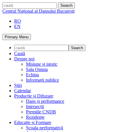
Skip
caută
to
Centrul Național al Dansului București
content
RO
EN
Primary Menu
Caută
Despre noi
Misiune și istoric
Sala Omnia
Echipa
Informații publice
Știri
Calendar
Producție și Difuzare
Dans și performance
Intersecții
Premiile CNDB
Rezidențe
Educație și Formare
Școala performativă