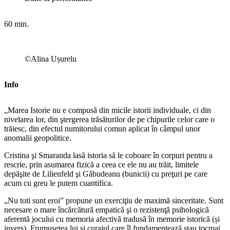
60 min.
©Alina Ușurelu
Info
„Marea Istorie nu e compusă din micile istorii individuale, ci din
nivelarea lor, din ştergerea trăsăturilor de pe chipurile celor care o
trăiesc, din efectul numitorului comun aplicat în câmpul unor
anomalii geopolitice.
Cristina şi Smaranda lasă istoria să le coboare în corpuri pentru a
rescrie, prin asumarea fizică a ceea ce ele nu au trăit, limitele
depăşite de Lilienfeld şi Găbudeanu (bunicii) cu preţuri pe care
acum cu greu le putem cuantifica.
„Nu toti sunt eroi” propune un exerciţiu de maximă sinceritate. Sunt
necesare o mare încărcătură empatică şi o rezistenţă psihologică
aferentă jocului cu memoria afectivă tradusă în memorie istorică (și
invers). Frumuseţea lui şi curajul care îl fundamentează stau tocmai