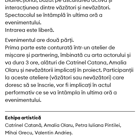
bidirecțional, bazat pe ascultarea activă și
interacțiunea dintre văzători și nevăzători.
Spectacolul se întâmplă în ultima oră a
evenimentului.
Intrarea este liberă.
Evenimentul are două părți.
Prima parte este conturată într-un atelier de
mișcare și partnering, îmbinată cu arta actorului și
va dura 3 ore, alături de Catrinel Catana, Amalia
Olaru și nevăzătorii implicați în proiect. Participanții
la aceste ateliere (văzători sau nevăzători) care
doresc să se înscrie, vor fi implicați în actul
performativ ce se va întâmpla în ultima oră a
evenimentului.
Echipa artistică
Catrinel Catană, Amalia Olaru, Petra Iuliana Pintilei,
Mihai Grecu, Valentin Andrieș.