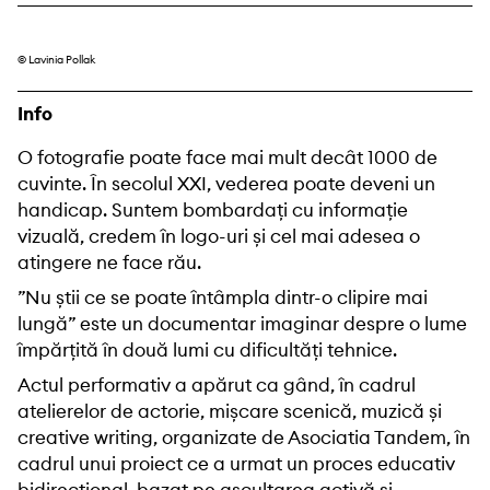
© Lavinia Pollak
Info
O fotografie poate face mai mult decât 1000 de
cuvinte. În secolul XXI, vederea poate deveni un
handicap. Suntem bombardați cu informație
vizuală, credem în logo-uri și cel mai adesea o
atingere ne face rău.
”Nu știi ce se poate întâmpla dintr-o clipire mai
lungă” este un documentar imaginar despre o lume
împărțită în două lumi cu dificultăți tehnice.
Actul performativ a apărut ca gând, în cadrul
atelierelor de actorie, mișcare scenică, muzică și
creative writing, organizate de Asociatia Tandem, în
cadrul unui proiect ce a urmat un proces educativ