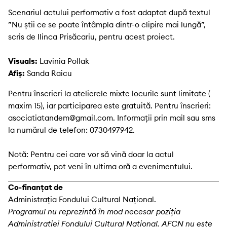
Scenariul actului performativ a fost adaptat după textul
”Nu știi ce se poate întâmpla dintr-o clipire mai lungă”,
scris de Ilinca Prisăcariu, pentru acest proiect.
Visuals:
Lavinia Pollak
Afiș:
Sanda Raicu
Pentru înscrieri la atelierele mixte locurile sunt limitate (
maxim 15), iar participarea este gratuită. Pentru înscrieri:
asociatiatandem@gmail.com. Informații prin mail sau sms
la numărul de telefon: 0730497942.
Notă: Pentru cei care vor să vină doar la actul
performativ, pot veni în ultima oră a evenimentului.
Co-finanțat de
Administrația Fondului Cultural Național.
Programul nu reprezintă în mod necesar poziţia
Administrației Fondului Cultural Național. AFCN nu este