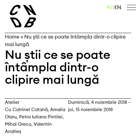
Skip
caută
RO
EN
to
content
Home
»
Nu știi ce se poate întâmpla dintr-o clipire
mai lungă
Nu știi ce se poate
întâmpla dintr-o
clipire mai lungă
Atelier
Duminică, 4 noiembrie 2018 –
Cu Catrinel Catană, Amalia
joi, 15 noiembrie 2018
Olaru, Petra Iuliana Pintilei,
Mihai Grecu, Valentin
Andrieș