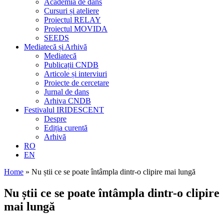
Academia de dans
Cursuri și ateliere
Proiectul RELAY
Proiectul MOVIDA
SEEDS
Mediatecă și Arhivă
Mediatecă
Publicații CNDB
Articole și interviuri
Proiecte de cercetare
Jurnal de dans
Arhiva CNDB
Festivalul IRIDESCENT
Despre
Ediția curentă
Arhivă
RO
EN
Home
»
Nu știi ce se poate întâmpla dintr-o clipire mai lungă
Nu știi ce se poate întâmpla dintr-o clipire
mai lungă