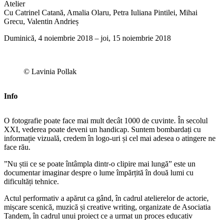
Atelier
Cu Catrinel Catană, Amalia Olaru, Petra Iuliana Pintilei, Mihai
Grecu, Valentin Andrieș
Duminică, 4 noiembrie 2018 – joi, 15 noiembrie 2018
© Lavinia Pollak
Info
O fotografie poate face mai mult decât 1000 de cuvinte. În secolul
XXI, vederea poate deveni un handicap. Suntem bombardați cu
informație vizuală, credem în logo-uri și cel mai adesea o atingere ne
face rău.
”Nu știi ce se poate întâmpla dintr-o clipire mai lungă” este un
documentar imaginar despre o lume împărțită în două lumi cu
dificultăți tehnice.
Actul performativ a apărut ca gând, în cadrul atelierelor de actorie,
mișcare scenică, muzică și creative writing, organizate de Asociatia
Tandem, în cadrul unui proiect ce a urmat un proces educativ