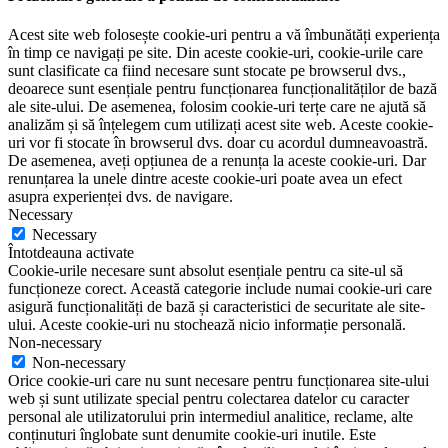
Acest site web folosește cookie-uri pentru a vă îmbunătăți experiența
în timp ce navigați pe site. Din aceste cookie-uri, cookie-urile care
sunt clasificate ca fiind necesare sunt stocate pe browserul dvs.,
deoarece sunt esențiale pentru funcționarea funcționalităților de bază
ale site-ului. De asemenea, folosim cookie-uri terțe care ne ajută să
analizăm și să înțelegem cum utilizați acest site web. Aceste cookie-
uri vor fi stocate în browserul dvs. doar cu acordul dumneavoastră.
De asemenea, aveți opțiunea de a renunța la aceste cookie-uri. Dar
renunțarea la unele dintre aceste cookie-uri poate avea un efect
asupra experienței dvs. de navigare.
Necessary
Necessary
Întotdeauna activate
Cookie-urile necesare sunt absolut esențiale pentru ca site-ul să
funcționeze corect. Această categorie include numai cookie-uri care
asigură funcționalități de bază și caracteristici de securitate ale site-
ului. Aceste cookie-uri nu stochează nicio informație personală.
Non-necessary
Non-necessary
Orice cookie-uri care nu sunt necesare pentru funcționarea site-ului
web și sunt utilizate special pentru colectarea datelor cu caracter
personal ale utilizatorului prin intermediul analitice, reclame, alte
conținuturi înglobate sunt denumite cookie-uri inutile. Este