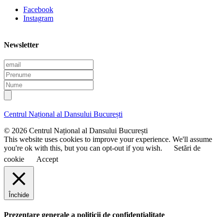
Facebook
Instagram
Newsletter
E
m
P
a
r
N
i
e
u
l
n
m
u
e
Centrul Național al Dansului București
m
e
© 2026 Centrul Național al Dansului București
This website uses cookies to improve your experience. We'll assume
you're ok with this, but you can opt-out if you wish.
Setări de
cookie
Accept
Închide
Prezentare generale a politicii de confidentialitate