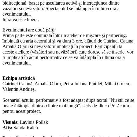
bidirecțional, bazat pe ascultarea activă și interacțiunea dintre
văzători și nevăzători. Spectacolul se întâmplă în ultima oră a
evenimentului.
Intrarea este liberă.
Evenimentul are două părți.
Prima parte este conturată într-un atelier de mișcare și partnering,
îmbinată cu arta actorului și va dura 3 ore, alături de Catrinel Catana,
Amalia Olaru și nevăzătorii implicați în proiect. Participanții la
aceste ateliere (văzători sau nevăzători) care doresc să se înscrie, vor
fi implicați în actul performativ ce se va întâmpla în ultima oră a
evenimentului.
Echipa artistică
Catrinel Catană, Amalia Olaru, Petra Iuliana Pintilei, Mihai Grecu,
Valentin Andrieș.
Scenariul actului performativ a fost adaptat după textul ”Nu știi ce se
poate întâmpla dintr-o clipire mai lungă”, scris de Ilinca Prisăcariu,
pentru acest proiect.
Visuals:
Lavinia Pollak
Afiș:
Sanda Raicu