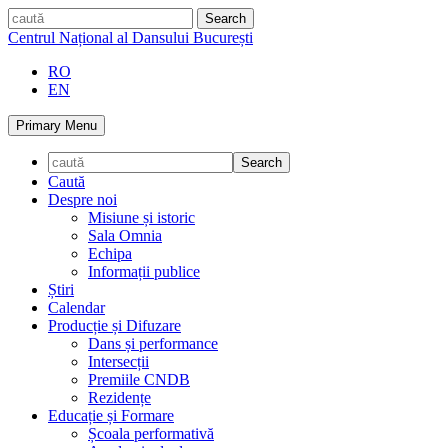
Skip
caută
to
Centrul Național al Dansului București
content
RO
EN
Primary Menu
Caută
Despre noi
Misiune și istoric
Sala Omnia
Echipa
Informații publice
Știri
Calendar
Producție și Difuzare
Dans și performance
Intersecții
Premiile CNDB
Rezidențe
Educație și Formare
Școala performativă