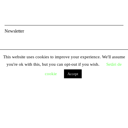
Newsletter
E
This website uses cookies to improve your experience. We'll assume
m
P
you're ok with this, but you can opt-out if you wish.
Setări de
a
r
i
cookie
Accept
N
e
l
u
n
m
u
e
m
e