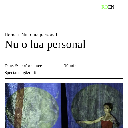
Skip
caută
RO
EN
to
content
Home
»
Nu o lua personal
Nu o lua personal
Dans & performance
30 min.
Spectacol găzduit