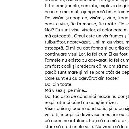
filtre emoţionale, senzaţii, explozii de gâ
ce în ce mai mult ajungem să fim altcineva
Da, visăm şi noaptea, visăm şi ziua, trec
aceste vise, fie frumoase, fie urâte. Ele 
Noi? Eu sunt visul viselor, al celor care m
mă aşteaptă.. Omul este un vis frumos şi
tulburător, neprevăzut. Unii m-au visat, 
aşteaptă. Ei mi-au dat forma şi au grijă d
continuare visul Lor, la fel cum Ei au fost 
Formele nu există cu adevărat, la fel cum
am fost copil şi credeam că nu am să mai
parcă sunt mare şi mi se pare atât de de
Care sunt eu cu adevărat din toate?
Da, din toate.
Mă visez şi pe mine…
Da, fac asta de când nici măcar nu conșt
respir atunci când nu conştientizez.
Visez chiar şi acum când scriu, şi tu cu s
vei citi, începi să devii visul meu, iar eu 
că acum ne întâlnim. Poţi să nu mă crezi,
stare să cred unele vise. Nu vreau să le cr