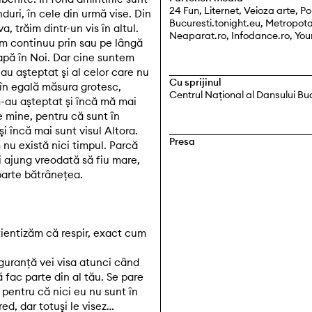
24 Fun, Liternet, Veioza arte, Po
nduri, în cele din urmă vise. Din
Bucuresti.tonight.eu, Metropot
, trăim dintr-un vis în altul.
Neaparat.ro, Infodance.ro, Yo
em continuu prin sau pe lângă
sapă în Noi. Dar cine suntem
-au aşteptat şi al celor care nu
Cu sprijinul
 în egală măsura grotesc,
Centrul Național al Dansului Bu
m-au aşteptat şi încă mă mai
e mine, pentru că sunt în
şi încă mai sunt visul Altora.
Presa
 nu există nici timpul. Parcă
 ajung vreodată să fiu mare,
parte bătrâneţea.
ientizăm că respir, exact cum
iguranţă vei visa atunci când
să fac parte din al tău. Se pare
 pentru că nici eu nu sunt în
ed, dar totuşi le visez…