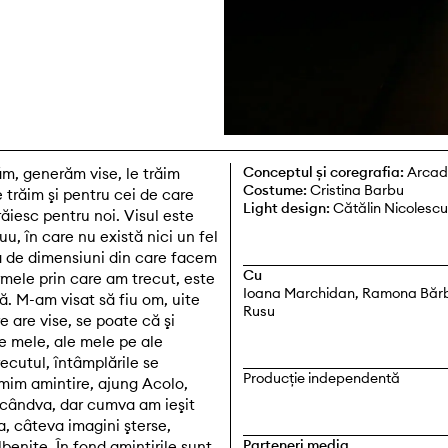
Conceptul și coregrafia:
Arcad
m, generăm vise, le trăim
Costume:
Cristina Barbu
Le trăim şi pentru cei de care
Light design:
Cătălin Nicolescu
răiesc pentru noi. Visul este
, în care nu există nici un fel
ea de dimensiuni din care facem
Cu
rmele prin care am trecut, este
Ioana Marchidan, Ramona Bărbul
ă. M-am visat să fiu om, uite
Rusu
e are vise, se poate că şi
le mele, ale mele pe ale
recutul, întâmplările se
Producție independentă
im amintire, ajung Acolo,
 cândva, dar cumva am ieşit
a, câteva imagini şterse,
Parteneri media
benite. În fond amintirile sunt