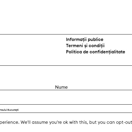
Informații publice
Termeni și condiții
Politica de confidențialitate
N
u
m
e
nsului București
erience. We'll assume you're ok with this, but you can opt-out