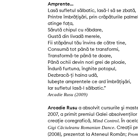
Amprente…
Lasă sufletul sălbatic, lasă-l să se zbată,
Printre îmbrăţişări, prin crăpăturile palmel
atinge faţa,
Sărută chipul cu răbdare,
Gustă din livadă merele,
Fii stăpânul tău învins de către tine,
Consumă tot până te transformi,
Transformă-te până te doare,
Până ochii devin nori grei de ploaie,
Îndură furtuna, înghite potopul,
Dezbracă-ţi haina udă,
Iubeşte amprentele ce ard îmbrăţişări,
Iar sufletul lasă-l sălbatic.”
Arcadie Rusu (2009)
Arcadie Rusu
a absolvit cursurile şi mas
2007, a primit premiul Galei absolvenţi
creaţie coregrafică,
. În acel
Mind Control
. Creaţii pr
Gigi Căciuleanu Romanian Dance
(2008), prezentat la Ateneul Român;
Prom