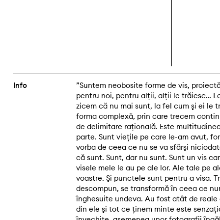
Info
”Suntem neobosite forme de vis, proiectă
pentru noi, pentru alţii, alţii le trăiesc… 
zicem că nu mai sunt, la fel cum şi ei le t
forma complexă, prin care trecem continuu
de delimitare raţională. Este multitudin
parte. Sunt vieţile pe care le-am avut, fo
vorba de ceea ce nu se va sfârşi niciodat
că sunt. Sunt, dar nu sunt. Sunt un vis car
visele mele le au pe ale lor. Ale tale pe a
voastre. Şi punctele sunt pentru a visa. T
descompun, se transformă în ceea ce num
înghesuite undeva. Au fost atât de reale
din ele şi tot ce ţinem minte este senzaţi
învechite, asemenea unor fotografii îngăl