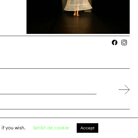
Facebook
Instagram
 if you wish.
Setări de cookie
Accept