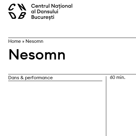
Skip
caută
to
content
Home
»
Nesomn
Nesomn
60 min.
Dans & performance