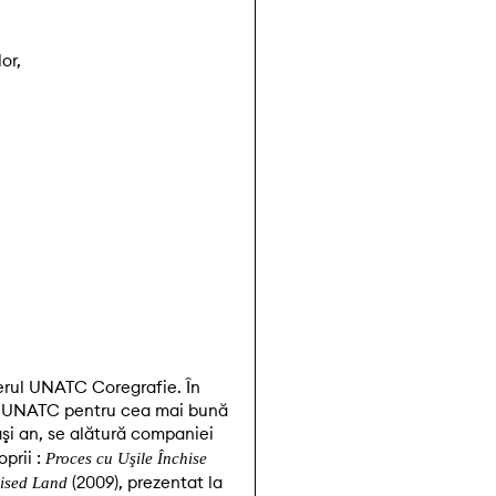
or,
terul UNATC Coregrafie. În
lor UNATC pentru cea mai bună
aşi an, se alătură companiei
oprii :
Proces cu Uşile Închise
(2009), prezentat la
ised Land