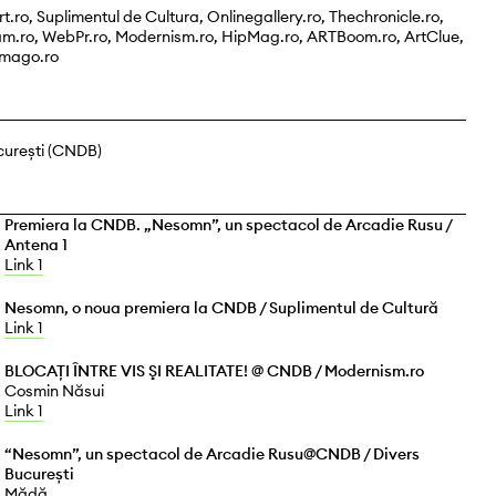
rt.ro, Suplimentul de Cultura, Onlinegallery.ro, Thechronicle.ro,
am.ro, WebPr.ro, Modernism.ro, HipMag.ro, ARTBoom.ro, ArtClue,
umago.ro
curești (CNDB)
Premiera la CNDB. „Nesomn”, un spectacol de Arcadie Rusu /
Antena 1
Link 1
Nesomn, o noua premiera la CNDB / Suplimentul de Cultură
Link 1
BLOCAŢI ÎNTRE VIS ŞI REALITATE! @ CNDB / Modernism.ro
Cosmin Năsui
Link 1
“Nesomn”, un spectacol de Arcadie Rusu@CNDB / Divers
București
Mădă