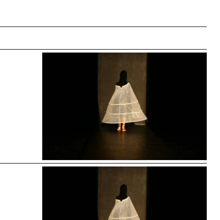
dreapta
u
u