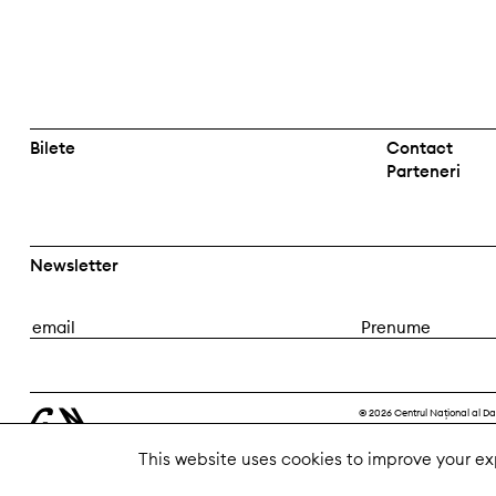
Bilete
Contact
Parteneri
Newsletter
E
P
m
r
a
e
i
n
© 2026 Centrul Național al Da
l
u
m
This website uses cookies to improve your exp
e