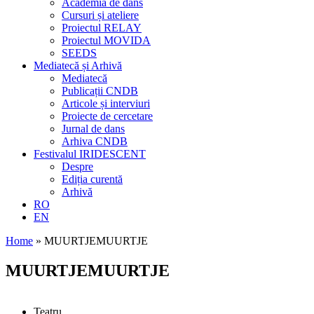
Academia de dans
Cursuri și ateliere
Proiectul RELAY
Proiectul MOVIDA
SEEDS
Mediatecă și Arhivă
Mediatecă
Publicații CNDB
Articole și interviuri
Proiecte de cercetare
Jurnal de dans
Arhiva CNDB
Festivalul IRIDESCENT
Despre
Ediția curentă
Arhivă
RO
EN
Home
»
MUURTJEMUURTJE
MUURTJEMUURTJE
Teatru