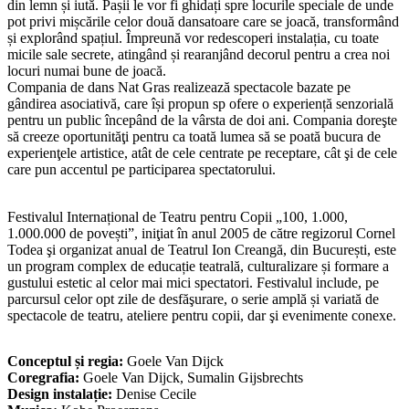
din lemn și iută. Pașii le vor fi ghidați spre locurile speciale de unde
pot privi mișcările celor două dansatoare care se joacă, transformând
și explorând spațiul. Împreună vor redescoperi instalația, cu toate
micile sale secrete, atingând și rearanjând decorul pentru a crea noi
locuri numai bune de joacă.
Compania de dans Nat Gras realizează spectacole bazate pe
gândirea asociativă, care își propun sp ofere o experiență senzorială
pentru un public începând de la vârsta de doi ani. Compania doreşte
să creeze oportunităţi pentru ca toată lumea să se poată bucura de
experienţele artistice, atât de cele centrate pe receptare, cât şi de cele
care pun accentul pe participarea spectatorului.
Festivalul Internațional de Teatru pentru Copii „100, 1.000,
1.000.000 de povești”, iniţiat în anul 2005 de către regizorul Cornel
Todea şi organizat anual de Teatrul Ion Creangă, din București, este
un program complex de educație teatrală, culturalizare și formare a
gustului estetic al celor mai mici spectatori. Festivalul include, pe
parcursul celor opt zile de desfăşurare, o serie amplă și variată de
spectacole de teatru, ateliere pentru copii, dar şi evenimente conexe.
Conceptul și regia:
Goele Van Dijck
Coregrafia:
Goele Van Dijck, Sumalin Gijsbrechts
Design instalație:
Denise Cecile