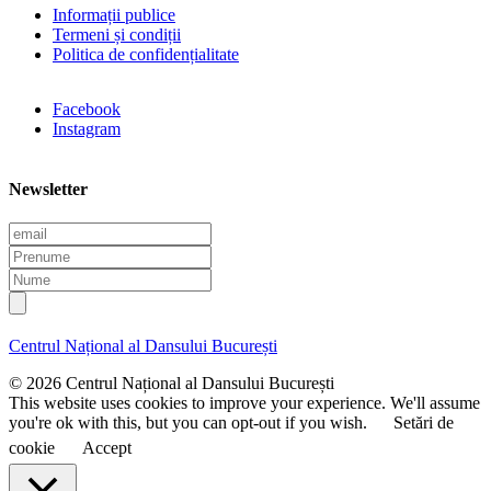
Informații publice
Termeni și condiții
Politica de confidențialitate
Facebook
Instagram
Newsletter
E
m
P
a
r
N
i
e
u
l
n
m
u
e
Centrul Național al Dansului București
m
e
© 2026 Centrul Național al Dansului București
This website uses cookies to improve your experience. We'll assume
you're ok with this, but you can opt-out if you wish.
Setări de
cookie
Accept