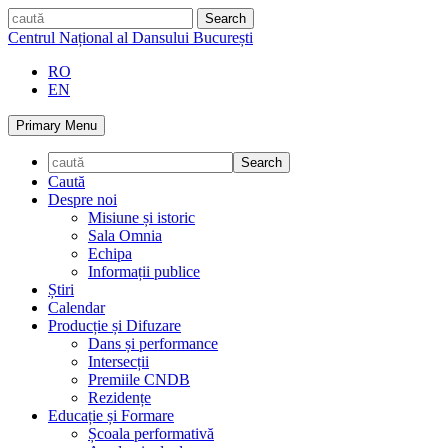
Skip
caută
to
Centrul Național al Dansului București
content
RO
EN
Primary Menu
Caută
Despre noi
Misiune și istoric
Sala Omnia
Echipa
Informații publice
Știri
Calendar
Producție și Difuzare
Dans și performance
Intersecții
Premiile CNDB
Rezidențe
Educație și Formare
Școala performativă