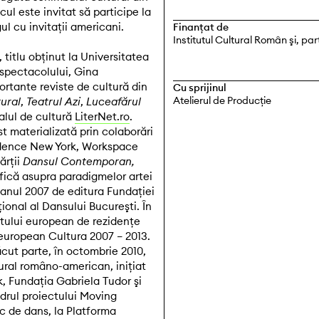
icul este invitat să participe la
ul cu invitaţii americani.
Finanțat de
Institutul Cultural Român şi, pa
, titlu obţinut la Universitatea
e spectacolului, Gina
rtante reviste de cultură din
Cu sprijinul
Atelierul de Producţie
ural
,
Teatrul Azi
,
Luceafărul
alul de cultură
LiterNet.ro
.
st materializată prin colaborări
ndence New York, Workspace
ărţii
Dansul Contemporan,
ofică asupra paradigmelor artei
anul 2007 de editura Fundaţiei
ional al Dansului Bucureşti. În
ctului european de rezidenţe
 european Cultura 2007 – 2013.
făcut parte, în octombrie 2010,
ural româno-american, iniţiat
, Fundaţia Gabriela Tudor şi
rul proiectului Moving
ic de dans, la Platforma