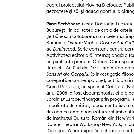
cadrul proiectului
Moving Dialogue
. Publ
dezbatere şi să îşi aducă aportul la dialog
Gina Şerbănescu
este Doctor în Filosofie
Bucureşti. În calitatea de critic de artel
Şerbănescu colaborează cu cele mai impo
România:
Dilema Veche
,
Observator Cult
de Dimineaţă
. Scrie constant pentru port
Activitatea editorială internaţională a fo
cu publicaţii precum: Critical Correspo
Brussels, Au Sud de L’est. Este autoarea c
Sensuri ale Corpului
(o investigaţie filos
coregrafice contemporane), publicată în 
Camil Petrescu, cu sprijinul Centrului Naţ
anul 2008, a fost documentarist al proie
Jardin D’Europe, finanţat prin programul
În calitate de critic şi documentarist, a 
din echipa care a realizat un schimb cult
de Institutul Cultural Român din New York
Dance Theatre Workshop New York, în cad
Dialogue. A participat, în calitate de crit