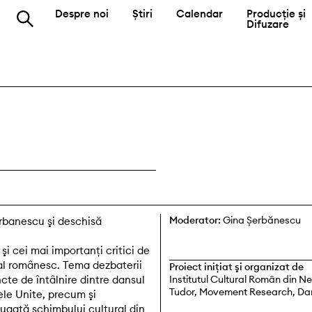
Despre noi
Știri
Calendar
Producție și
Difuzare
Moderator:
Gina Șerbănescu
rbanescu şi deschisă
 şi cei mai importanţi critici de
ral românesc. Tema dezbaterii
Proiect iniţiat şi organizat de
cte de întâlnire dintre dansul
Institutul Cultural Român din N
Tudor, Movement Research, Dan
le Unite, precum şi
ugată schimbului cultural din