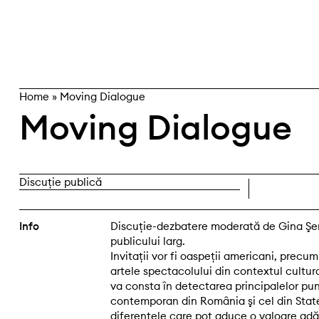
Skip
caută
to
content
Home
»
Moving Dialogue
Moving Dialogue
Discuție publică
Info
Discuţie-dezbatere moderată de Gina Şe
publicului larg.
Invitaţii vor fi oaspeţii americani, precum
artele spectacolului din contextul cultu
va consta în detectarea principalelor pun
contemporan din România şi cel din State
diferenţele care pot aduce o valoare adă