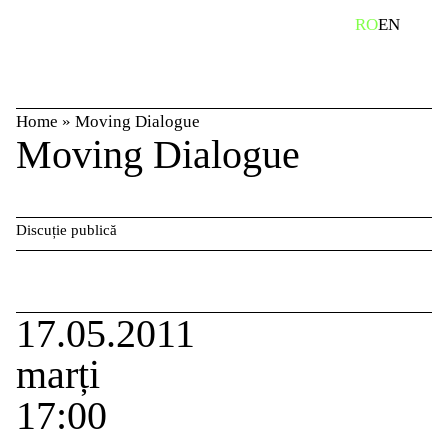
Skip
caută
RO
EN
to
content
Home
»
Moving Dialogue
Moving Dialogue
Discuție publică
17.05.2011
marți
17:00