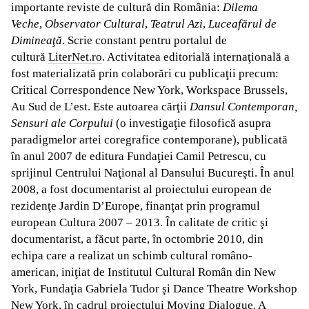
importante reviste de cultură din România:
Dilema
Veche
,
Observator Cultural
,
Teatrul Azi
,
Luceafărul de
Dimineaţă
. Scrie constant pentru portalul de
cultură
LiterNet.ro
. Activitatea editorială internaţională a
fost materializată prin colaborări cu publicaţii precum:
Critical Correspondence New York, Workspace Brussels,
Au Sud de L’est. Este autoarea cărţii
Dansul Contemporan,
Sensuri ale Corpului
(o investigaţie filosofică asupra
paradigmelor artei coregrafice contemporane), publicată
în anul 2007 de editura Fundaţiei Camil Petrescu, cu
sprijinul Centrului Naţional al Dansului Bucureşti. În anul
2008, a fost documentarist al proiectului european de
rezidenţe Jardin D’Europe, finanţat prin programul
european Cultura 2007 – 2013. În calitate de critic şi
documentarist, a făcut parte, în octombrie 2010, din
echipa care a realizat un schimb cultural româno-
american, iniţiat de Institutul Cultural Român din New
York, Fundaţia Gabriela Tudor şi Dance Theatre Workshop
New York, în cadrul proiectului Moving Dialogue. A