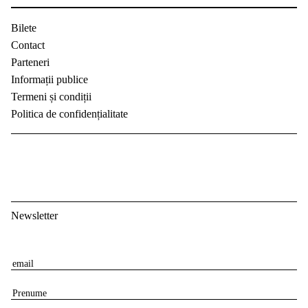
Bilete
Contact
Parteneri
Informații publice
Termeni și condiții
Politica de confidențialitate
Newsletter
E
m
P
a