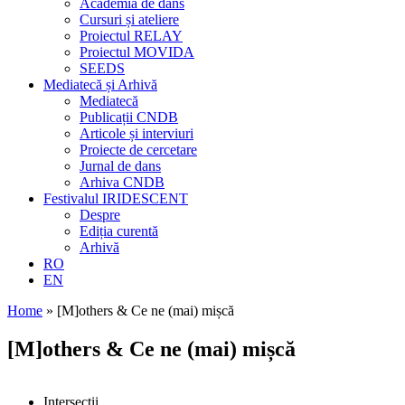
Academia de dans
Cursuri și ateliere
Proiectul RELAY
Proiectul MOVIDA
SEEDS
Mediatecă și Arhivă
Mediatecă
Publicații CNDB
Articole și interviuri
Proiecte de cercetare
Jurnal de dans
Arhiva CNDB
Festivalul IRIDESCENT
Despre
Ediția curentă
Arhivă
RO
EN
Home
»
[M]others & Ce ne (mai) mișcă
[M]others & Ce ne (mai) mișcă
Intersecții