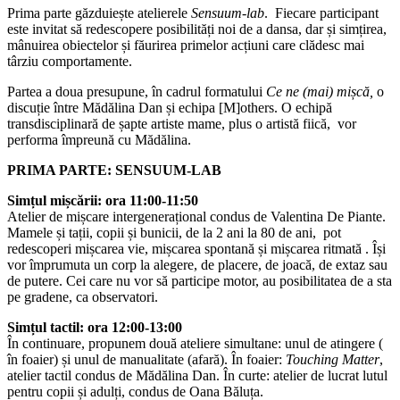
Prima parte găzduiește atelierele
Sensuum-lab
. Fiecare participant
este invitat să redescopere posibilități noi de a dansa, dar și simțirea,
mânuirea obiectelor și făurirea primelor acțiuni care clădesc mai
târziu comportamente.
Partea a doua presupune,
în cadrul formatului
Ce ne (mai) mișcă,
o
discuție între Mădălina Dan și echipa [M]others. O echipă
transdisciplinară de șapte artiste mame, plus o artistă fiică, vor
performa împreună cu Mădălina.
PRIMA PARTE: SENSUUM-LAB
Simțul mișcării: ora 11:00-11:50
Atelier de mișcare intergenerațional condus de Valentina De Piante.
Mamele și tații, copii și bunicii, de la 2 ani la 80 de ani, pot
redescoperi mișcarea vie, mișcarea spontană și mișcarea ritmată . Își
vor împrumuta un corp la alegere, de placere, de joacă, de extaz sau
de putere. Cei care nu vor să participe motor, au posibilitatea de a sta
pe gradene, ca observatori.
Simțul tactil: ora 12:00-13:00
În continuare, propunem două ateliere simultane: unul de atingere (
în foaier) și unul de manualitate (afară). În foaier:
Touching Matter
,
atelier tactil condus de Mădălina Dan. În curte: atelier de lucrat lutul
pentru copii și adulți, condus de Oana Băluța.