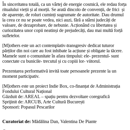
În sinceritatea totală, ca un vârtej de energie cosmică, ele redau forța
ritualului vieții și al morții. Se arată dincolo de convenții, de frici și
de aparențe, de roluri cuminți sugrumate de autoritate. Dau drumul
la ceea ce nu se poate vedea, nici auzi, fără a stârni judecăți de
valoare, de dezaprobare, de nebunie. Acționând cu libertatea și
curiozitatea unor copii neatinși de prejudecăți, dau mai multă forță
sufletelor.
[M]others este un act contemplativ-transgresiv dedicat tuturor
părților din noi care au fost inhibate la acțiune și obligate la tăcere.
Mamele sunt o comunitate în afara timpului: ele- prezentul- sunt
conectate cu bunicile- trecutul și cu copiii lor- viitorul.
Prezentarea performativă invită toate persoanele prezente la un
moment participativ.
[M]others este un proiect Indie Box, co-finanțat de Administrația
Fondului Cultural Național
Găzduit de: AREAL – spațiu pentru dezvoltare coregrafică
Sprijinit de: ARCUB, Arte Cultură București
Sponsori: Popasul Pescarilor
Curatoriat de:
Mădălina Dan, Valentina De Piante