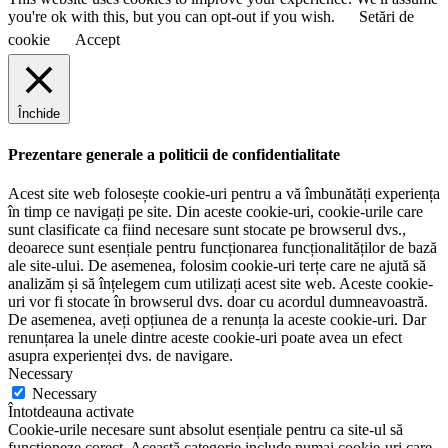
you're ok with this, but you can opt-out if you wish.
Setări de
cookie
Accept
Închide
Prezentare generale a politicii de confidentialitate
Acest site web folosește cookie-uri pentru a vă îmbunătăți experiența
în timp ce navigați pe site. Din aceste cookie-uri, cookie-urile care
sunt clasificate ca fiind necesare sunt stocate pe browserul dvs.,
deoarece sunt esențiale pentru funcționarea funcționalităților de bază
ale site-ului. De asemenea, folosim cookie-uri terțe care ne ajută să
analizăm și să înțelegem cum utilizați acest site web. Aceste cookie-
uri vor fi stocate în browserul dvs. doar cu acordul dumneavoastră.
De asemenea, aveți opțiunea de a renunța la aceste cookie-uri. Dar
renunțarea la unele dintre aceste cookie-uri poate avea un efect
asupra experienței dvs. de navigare.
Necessary
Necessary
Întotdeauna activate
Cookie-urile necesare sunt absolut esențiale pentru ca site-ul să
funcționeze corect. Această categorie include numai cookie-uri care