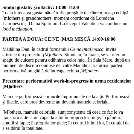
Simțul gustativ și olfactiv: 13:00-14:00
Toata lumea va gusta mâncărurile pregătite de către întreaga echipă
[m]others și grandmothers, moment coordonat de Loredana
Larionescu și Diana Spiridon. La început Valentina va conduce un
food meditation
.
PARTEA A DOUA: CE NE (MAI) MIȘCĂ 14:00-16:00
Mădălina Dan,
în cadrul formatului
Ce ne (mai)mișcă,
invită
artistele din proiectul
[M]others
. Simultan, în foaier, se va oferi un
spațiu de culcare pentru odihnirea celor mici. În Sala Mare, după un
moment de discuții conduse de către Mădălina, va urma partea
performativă pregătită de întreaga echipa
[M]others
.
Prezentare performativă work-in-progress în urma rezidențelor
[M]others
Mamele performează corpurile împrumutate de la alții. Performează
și fiicele, care prea devreme au devenit mamele celorlalți.
[M]others, mamele celorlalți, sunt conștiente că ceea ce fac le va
transforma de la un capăt la altul în propria lor ființe, în gânduri,
emoții și fapte; în propria lor piele; în centrul inimii lor, în curajul de
a se dărui în totalitate.