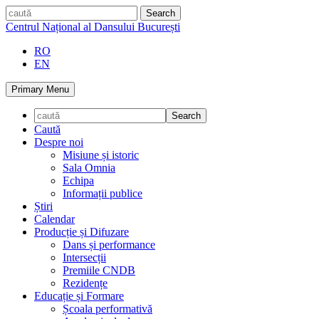
Skip
caută
to
Centrul Național al Dansului București
content
RO
EN
Primary Menu
Caută
Despre noi
Misiune și istoric
Sala Omnia
Echipa
Informații publice
Știri
Calendar
Producție și Difuzare
Dans și performance
Intersecții
Premiile CNDB
Rezidențe
Educație și Formare
Școala performativă