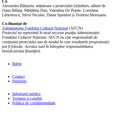
Cu
Alexandra Bălașoiu, inițiatoare a proiectului [m]others, alături de
Oana Băluța, Mădălina Dan, Valentina De Piante, Loredana
Lărionescu, Silvia Niculae, Diana Spiridon și Teodora Moroșanu
Co-finanțat de
Administrația Fondului Cultural Național
(AFCN)
Proiectul nu reprezintă în mod necesar poziţia Administrației
Fondului Cultural Național. AFCN nu este responsabilă de
conținutul proiectului sau de modul în care rezultatele programului
pot fi folosite. Acestea sunt în întregime responsabilitatea
beneficiarului finanțării.
Bilete
Contact
Parteneri
Informații publice
Termeni și condiții
Politica de confidențialitate