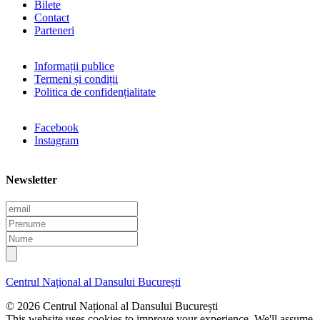
Bilete
Contact
Parteneri
Informații publice
Termeni și condiții
Politica de confidențialitate
Facebook
Instagram
Newsletter
E
m
P
a
r
N
i
e
u
l
n
m
u
e
Centrul Național al Dansului București
m
e
© 2026 Centrul Național al Dansului București
This website uses cookies to improve your experience. We'll assume