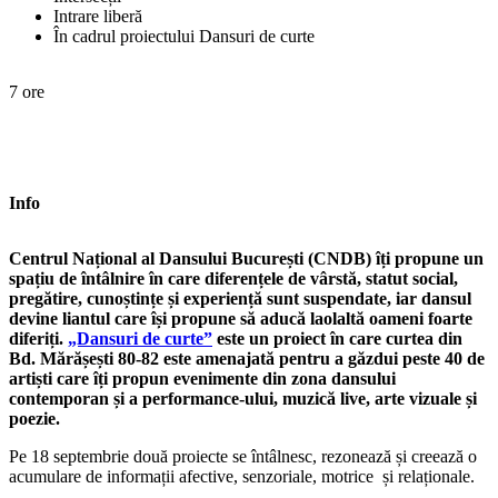
Intrare liberă
În cadrul proiectului Dansuri de curte
7 ore
Info
Centrul Național al Dansului București (CNDB) îți propune un
spațiu de întâlnire în care diferențele de vârstă, statut social,
pregătire, cunoștințe și experiență sunt suspendate, iar dansul
devine liantul care își propune să aducă laolaltă oameni foarte
diferiți.
„Dansuri de curte”
este un proiect în care curtea din
Bd. Mărășești 80-82 este amenajată pentru a găzdui peste 40 de
artiști care îți propun evenimente din zona dansului
contemporan și a performance-ului, muzică live, arte vizuale și
poezie.
Pe 18 septembrie două proiecte se întâlnesc, rezonează și creează o
acumulare de informații afective, senzoriale, motrice și relaționale.