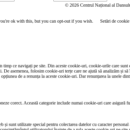
u
© 2026 Centrul Național al Dansul
m
e
u're ok with this, but you can opt-out if you wish.
Setări de cookie
 timp ce navigați pe site. Din aceste cookie-uri, cookie-urile care sunt 
lui. De asemenea, folosim cookie-uri terțe care ne ajută să analizăm și să 
țiunea de a renunța la aceste cookie-uri. Dar renunțarea la unele dintr
neze corect. Această categorie include numai cookie-uri care asigură funcț
și sunt utilizate special pentru colectarea datelor cu caracter personal al
 consimțământul utilizatorului înainte de a rula aceste cookie-uri pe site