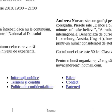
ie 2018, 19:00 – 21:00
Andreea Novac
este coregraf şi pe
coregrafia. Piesele sale „Dance a 
mă întrebați dacă nu le continuăm,
minutes of make believe”, “A truth, a
ntrul National al Dansului
internaţionale. Beneficiază de burse 
Luxemburg, Austria, Ungaria), burse 
printr-un număr considerabil de atel
uturor celor care vor să
nivelul de experiență.
Costul unei clase este 50 lei. Clasa
Pentru o bună organizare, vă rog să
novacandreea@hotmail.com.
Informații publice
Bilete
Termeni și condiții
Contact
Politica de confidențialitate
Parteneri
N