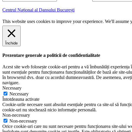
m
r
a
e
Centrul Național al Dansului București
i
n
l
u
This website uses cookies to improve your experience. We'll assume yo
m
e
Închide
Prezentare generale a politicii de confidentialitate
Acest site web folosește cookie-uri pentru a vă îmbunătăți experiența în
sunt esențiale pentru funcționarea funcționalităților de bază ale site-u
în browserul dvs. doar cu acordul dumneavoastră. De asemenea, aveți op
navigare.
Necessary
Necessary
Întotdeauna activate
Cookie-urile necesare sunt absolut esențiale pentru ca site-ul să funcțio
cookie-uri nu stochează nicio informație personală.
Non-necessary
Non-necessary
Orice cookie-uri care nu sunt necesare pentru funcționarea site-ului web 
înglobate sunt denumite cookie-uri inutile. Este obligatoriu să obțineți