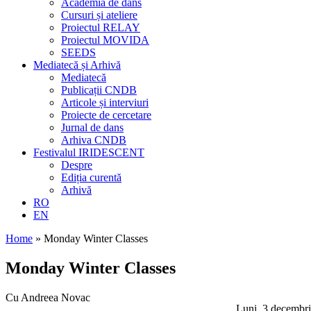
Academia de dans
Cursuri și ateliere
Proiectul RELAY
Proiectul MOVIDA
SEEDS
Mediatecă și Arhivă
Mediatecă
Publicații CNDB
Articole și interviuri
Proiecte de cercetare
Jurnal de dans
Arhiva CNDB
Festivalul IRIDESCENT
Despre
Ediția curentă
Arhivă
RO
EN
Home
»
Monday Winter Classes
Monday Winter Classes
Cu Andreea Novac
Luni, 3 decembri