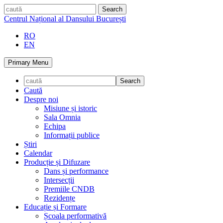
Skip
caută
to
Centrul Național al Dansului București
content
RO
EN
Primary Menu
Caută
Despre noi
Misiune și istoric
Sala Omnia
Echipa
Informații publice
Știri
Calendar
Producție și Difuzare
Dans și performance
Intersecții
Premiile CNDB
Rezidențe
Educație și Formare
Școala performativă