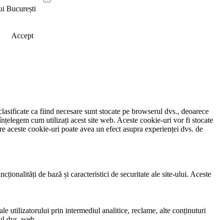
ui București
Accept
clasificate ca fiind necesare sunt stocate pe browserul dvs., deoarece
înțelegem cum utilizați acest site web. Aceste cookie-uri vor fi stocate
e aceste cookie-uri poate avea un efect asupra experienței dvs. de
ionalități de bază și caracteristici de securitate ale site-ului. Aceste
e utilizatorului prin intermediul analitice, reclame, alte conținuturi
-ul dvs. web.