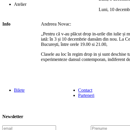
Atelier
Luni, 10 decembr
Info
Andreea Novac:
„Pentru că v-au plăcut drop in-urile din iulie și 
iată: în 3 și 10 decembrie dansăm din nou. La Ce
București, între orele 19.00 si 21.00,
Clasele au loc în regim drop in și sunt deschise t
experimenteze dansul contemporan, indiferent de 
Bilete
Contact
Parteneri
Newsletter
E
P