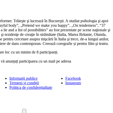
rformer. Trăieşte şi lucrează în Bucureşti. A studiat psihologia şi apoi
playful body”, „Pretend we make you happy”, „On tenderness”, “37
 lie and a list of possibilities” au fost prezentate pe scene naţionale şi
şi rezidenţe de creaţie în străinătate (Italia, Marea Britanie, Olanda,
pentru cercetare asupra mişcării în Italia şi trece, de-a lungul anilor,
iere de dans contemporan. Creează coregrafie și pentru film şi teatru.
 are loc cu un minim de 8 participanți.
 vă anunțați participarea cu un mail pe adresa
Informații publice
Facebook
Termeni și condiții
Instagram
Politica de confidențialitate