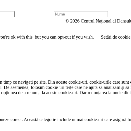
N
u
© 2026 Centrul Național al Dansul
m
e
u're ok with this, but you can opt-out if you wish.
Setări de cookie
 timp ce navigați pe site. Din aceste cookie-uri, cookie-urile care sunt 
lui. De asemenea, folosim cookie-uri terțe care ne ajută să analizăm și să 
țiunea de a renunța la aceste cookie-uri. Dar renunțarea la unele dintr
neze corect. Această categorie include numai cookie-uri care asigură funcț