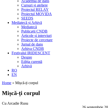
Academia de dans
Cursuri și ateliere
Proiectul RELAY
Proiectul MOVIDA
SEEDS
Mediatecă și Arhivă
Mediatecă
Publicații CNDB
Articole și interviuri
Proiecte de cercetare
Jurnal de dans
Arhiva CNDB
Festivalul IRIDESCENT
Despre
Ediția curentă
Arhivă
RO
EN
Home
»
Mișcă-ți corpul
Mișcă-ți corpul
Cu Arcadie Rusu
26 septembrie 20