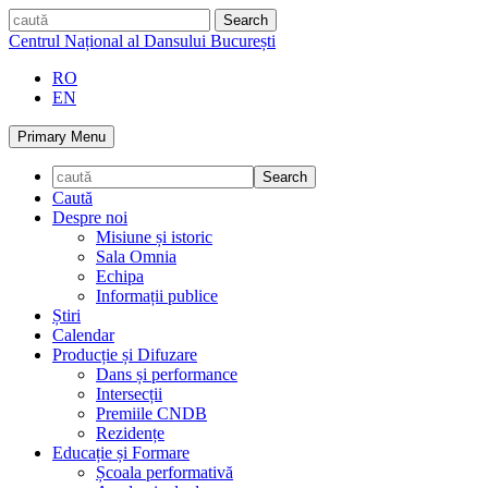
Skip
caută
to
Centrul Național al Dansului București
content
RO
EN
Primary Menu
Caută
Despre noi
Misiune și istoric
Sala Omnia
Echipa
Informații publice
Știri
Calendar
Producție și Difuzare
Dans și performance
Intersecții
Premiile CNDB
Rezidențe
Educație și Formare
Școala performativă