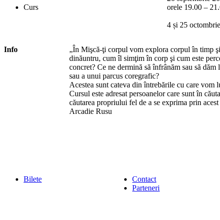
Curs
orele 19.00 – 21
4 și 25 octombrie
Info
„În Mişcă-ţi corpul vom explora corpul în timp 
dinăuntru, cum îl simţim în corp şi cum este perc
concret? Ce ne dermină să înfrânăm sau să dăm li
sau a unui parcus coregrafic?
Acestea sunt cateva din întrebările cu care vom l
Cursul este adresat persoanelor care sunt în căut
căutarea propriului fel de a se exprima prin aces
Arcadie Rusu
Bilete
Contact
Parteneri