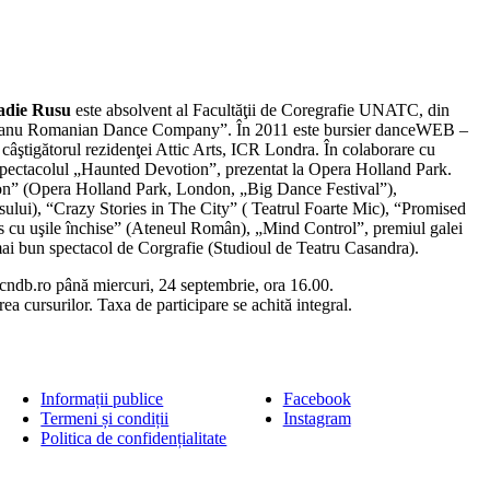
adie Rusu
este absolvent al Facultăţii de Coregrafie UNATC, din
leanu Romanian Dance Company”. În 2011 este bursier danceWEB –
câştigătorul rezidenţei Attic Arts, ICR Londra. În colaborare cu
 spectacolul „Haunted Devotion”, prezentat la Opera Holland Park.
on” (Opera Holland Park, London, „Big Dance Festival”),
lui), “Crazy Stories in The City” ( Teatrul Foarte Mic), “Promised
s cu uşile închise” (Ateneul Român), „Mind Control”, premiul galei
i bun spectacol de Corgrafie (Studioul de Teatru Casandra).
i@cndb.ro până miercuri, 24 septembrie, ora 16.00.
rea cursurilor. Taxa de participare se achită integral.
Informații publice
Facebook
Termeni și condiții
Instagram
Politica de confidențialitate