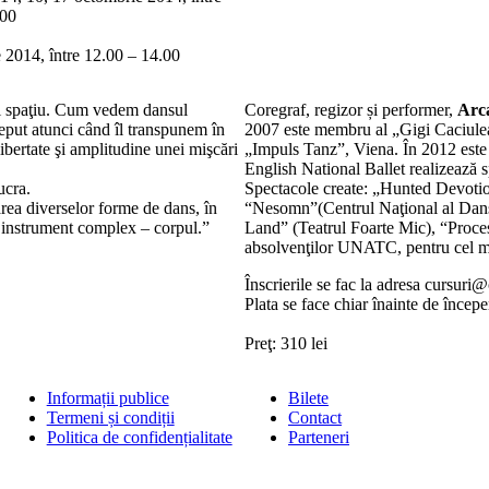
.00
 2014, între 12.00 – 14.00
şi spaţiu. Cum vedem dansul
Coregraf, regizor și performer,
Arc
eput atunci când îl transpunem în
2007 este membru al „Gigi Caciu
bertate şi amplitudine unei mişcări
„Impuls Tanz”, Viena. În 2012 este 
English National Ballet realizează
ucra.
Spectacole create: „Hunted Devoti
area diverselor forme de dans, în
“Nesomn”(Centrul Naţional al Dansu
t instrument complex – corpul.”
Land” (Teatrul Foarte Mic), “Proce
absolvenţilor UNATC, pentru cel ma
Înscrierile se fac la adresa cursur
Plata se face chiar înainte de începe
Preţ: 310 lei
Informații publice
Bilete
Termeni și condiții
Contact
Politica de confidențialitate
Parteneri