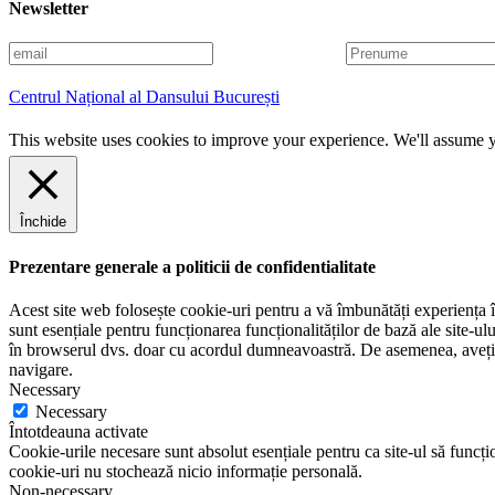
Newsletter
E
P
m
r
a
e
Centrul Național al Dansului București
i
n
l
u
This website uses cookies to improve your experience. We'll assume yo
m
e
Închide
Prezentare generale a politicii de confidentialitate
Acest site web folosește cookie-uri pentru a vă îmbunătăți experiența în
sunt esențiale pentru funcționarea funcționalităților de bază ale site-u
în browserul dvs. doar cu acordul dumneavoastră. De asemenea, aveți op
navigare.
Necessary
Necessary
Întotdeauna activate
Cookie-urile necesare sunt absolut esențiale pentru ca site-ul să funcțio
cookie-uri nu stochează nicio informație personală.
Non-necessary