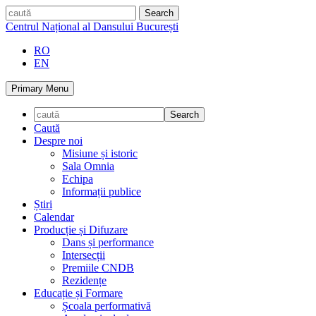
Skip
caută
to
Centrul Național al Dansului București
content
RO
EN
Primary Menu
Caută
Despre noi
Misiune și istoric
Sala Omnia
Echipa
Informații publice
Știri
Calendar
Producție și Difuzare
Dans și performance
Intersecții
Premiile CNDB
Rezidențe
Educație și Formare
Școala performativă