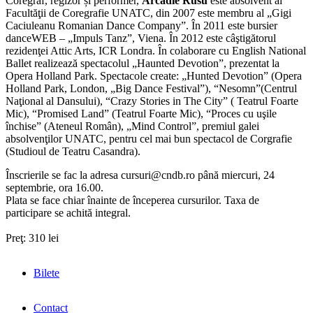
Coregraf, regizor și performer,
Arcadie Rusu
este absolvent al
Facultăţii de Coregrafie UNATC, din 2007 este membru al „Gigi
Caciuleanu Romanian Dance Company”. În 2011 este bursier
danceWEB – „Impuls Tanz”, Viena. În 2012 este câştigătorul
rezidenţei Attic Arts, ICR Londra. În colaborare cu English National
Ballet realizează spectacolul „Haunted Devotion”, prezentat la
Opera Holland Park. Spectacole create: „Hunted Devotion” (Opera
Holland Park, London, „Big Dance Festival”), “Nesomn”(Centrul
Naţional al Dansului), “Crazy Stories in The City” ( Teatrul Foarte
Mic), “Promised Land” (Teatrul Foarte Mic), “Proces cu uşile
închise” (Ateneul Român), „Mind Control”, premiul galei
absolvenţilor UNATC, pentru cel mai bun spectacol de Corgrafie
(Studioul de Teatru Casandra).
Înscrierile se fac la adresa cursuri@cndb.ro până miercuri, 24
septembrie, ora 16.00.
Plata se face chiar înainte de începerea cursurilor. Taxa de
participare se achită integral.
Preţ: 310 lei
Bilete
Contact