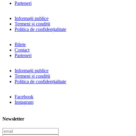
Parteneri
Informații publice
Termeni și condiții
Politica de confidențialitate
Bilete
Contact
Parteneri
Informații publice
Termeni și condiții
Politica de confidențialitate
Facebook
Instagram
Newsletter
E
m