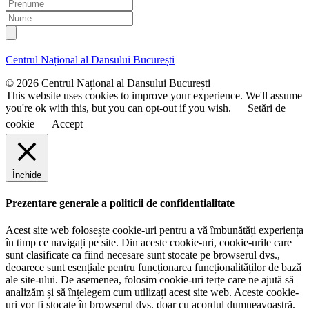
P
a
r
N
i
e
u
l
n
m
u
e
Centrul Național al Dansului București
m
e
© 2026 Centrul Național al Dansului București
This website uses cookies to improve your experience. We'll assume
you're ok with this, but you can opt-out if you wish.
Setări de
cookie
Accept
Închide
Prezentare generale a politicii de confidentialitate
Acest site web folosește cookie-uri pentru a vă îmbunătăți experiența
în timp ce navigați pe site. Din aceste cookie-uri, cookie-urile care
sunt clasificate ca fiind necesare sunt stocate pe browserul dvs.,
deoarece sunt esențiale pentru funcționarea funcționalităților de bază
ale site-ului. De asemenea, folosim cookie-uri terțe care ne ajută să
analizăm și să înțelegem cum utilizați acest site web. Aceste cookie-
uri vor fi stocate în browserul dvs. doar cu acordul dumneavoastră.