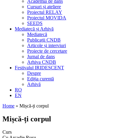
Academia de dans
Cursuri și ateliere
Proiectul RELAY
Proiectul MOVIDA
SEEDS
Mediatecă și Arhivă
Mediatecă
Publicații CNDB
Articole și interviuri
Proiecte de cercetare
Jurnal de dans
Arhiva CNDB
Festivalul IRIDESCENT
Despre
Ediția curentă
Arhivă
RO
EN
Home
»
Mișcă-ți corpul
Mișcă-ți corpul
Curs
Cu Arcadie Rusu