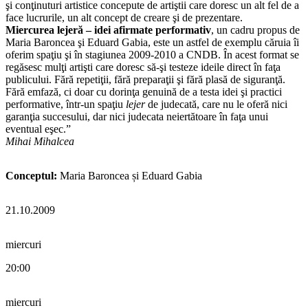
şi conţinuturi artistice concepute de artiştii care doresc un alt fel de a
face lucrurile, un alt concept de creare şi de prezentare.
Miercurea lejeră – idei afirmate performativ
, un cadru propus de
Maria Baroncea şi Eduard Gabia, este un astfel de exemplu căruia îi
oferim spaţiu şi în stagiunea 2009-2010 a CNDB. În acest format se
regăsesc mulţi artişti care doresc să-şi testeze ideile direct în faţa
publicului. Fără repetiţii, fără preparaţii şi fără plasă de siguranţă.
Fără emfază, ci doar cu dorinţa genuină de a testa idei şi practici
performative, într-un spaţiu
lejer
de judecată, care nu le oferă nici
garanţia succesului, dar nici judecata neiertătoare în faţa unui
eventual eşec.”
Mihai Mihalcea
Conceptul:
Maria Baroncea și Eduard Gabia
21.10.2009
miercuri
20:00
miercuri