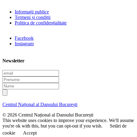
Informații publice
Termeni și condiții
Politica de confidențialitate
Facebook
Instagram
Newsletter
E
m
P
a
r
N
i
e
u
l
n
m
u
e
Centrul Național al Dansului București
m
e
© 2026 Centrul Național al Dansului București
This website uses cookies to improve your experience. We'll assume
you're ok with this, but you can opt-out if you wish.
Setări de
cookie
Accept