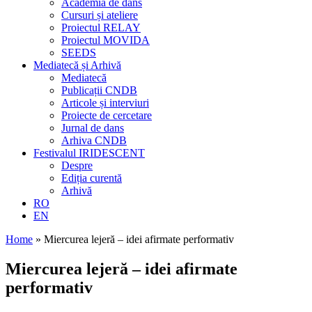
Academia de dans
Cursuri și ateliere
Proiectul RELAY
Proiectul MOVIDA
SEEDS
Mediatecă și Arhivă
Mediatecă
Publicații CNDB
Articole și interviuri
Proiecte de cercetare
Jurnal de dans
Arhiva CNDB
Festivalul IRIDESCENT
Despre
Ediția curentă
Arhivă
RO
EN
Home
»
Miercurea lejeră – idei afirmate performativ
Miercurea lejeră – idei afirmate
performativ