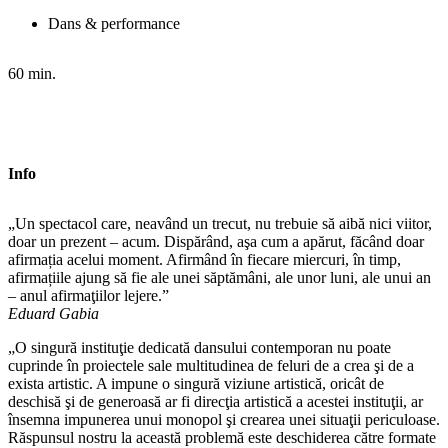
Dans & performance
60 min.
Info
„Un spectacol care, neavând un trecut, nu trebuie să aibă nici viitor,
doar un prezent – acum. Dispărând, aşa cum a apărut, făcând doar
afirmația acelui moment. Afirmând în fiecare miercuri, în timp,
afirmațiile ajung să fie ale unei săptămâni, ale unor luni, ale unui an
– anul afirmaţiilor lejere.”
Eduard Gabia
„O singură instituţie dedicată dansului contemporan nu poate
cuprinde în proiectele sale multitudinea de feluri de a crea şi de a
exista artistic. A impune o singură viziune artistică, oricât de
deschisă şi de generoasă ar fi direcţia artistică a acestei instituţii, ar
însemna impunerea unui monopol şi crearea unei situaţii periculoase.
Răspunsul nostru la această problemă este deschiderea către formate