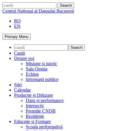
Skip
caută
to
Centrul Național al Dansului București
content
RO
EN
Primary Menu
Caută
Despre noi
Misiune și istoric
Sala Omnia
Echipa
Informații publice
Știri
Calendar
Producție și Difuzare
Dans și performance
Intersecții
Premiile CNDB
Rezidențe
Educație și Formare
Școala performativă