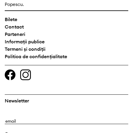
Popescu.
Bilete
Contact
Parteneri
Informații publice
Termeni și condiții
Politica de confidențialitate
Newsletter
E
m