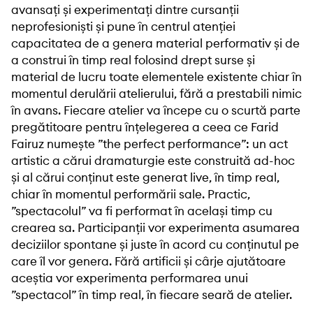
avansați și experimentați dintre cursanții
neprofesioniști și pune în centrul atenției
capacitatea de a genera material performativ și de
a construi în timp real folosind drept surse și
material de lucru toate elementele existente chiar în
momentul derulării atelierului, fără a prestabili nimic
în avans. Fiecare atelier va începe cu o scurtă parte
pregătitoare pentru înțelegerea a ceea ce Farid
Fairuz numește ”the perfect performance”: un act
artistic a cărui dramaturgie este construită ad-hoc
și al cărui conținut este generat live, în timp real,
chiar în momentul performării sale. Practic,
”spectacolul” va fi performat în același timp cu
crearea sa. Participanții vor experimenta asumarea
deciziilor spontane și juste în acord cu conținutul pe
care îl vor genera. Fără artificii și cârje ajutătoare
aceștia vor experimenta performarea unui
”spectacol” în timp real, în fiecare seară de atelier.