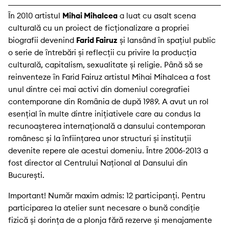
În 2010 artistul
Mihai Mihalcea
a luat cu asalt scena
culturală cu un proiect de ficționalizare a propriei
biografii devenind
Farid Fairuz
și lansând în spațiul public
o serie de întrebări și reflecții cu privire la producția
culturală, capitalism, sexualitate și religie. Până să se
reinventeze în Farid Fairuz artistul Mihai Mihalcea a fost
unul dintre cei mai activi din domeniul coregrafiei
contemporane din România de după 1989. A avut un rol
esențial în multe dintre inițiativele care au condus la
recunoașterea internațională a dansului contemporan
românesc și la înființarea unor structuri și instituții
devenite repere ale acestui domeniu. Între 2006-2013 a
fost director al Centrului Național al Dansului din
București.
Important! Număr maxim admis: 12 participanți. Pentru
participarea la atelier sunt necesare o bună condiție
fizică și dorința de a plonja fără rezerve și menajamente