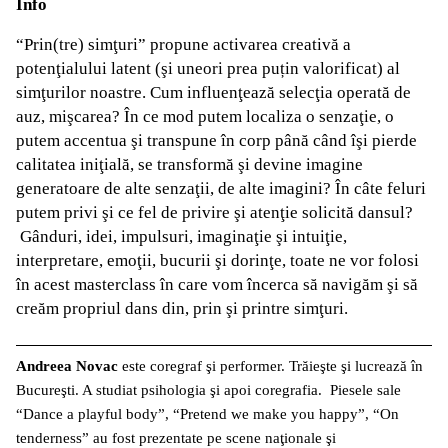
Info
“Prin(tre) simţuri” propune activarea creativă a
potenţialului latent (şi uneori prea puțin valorificat) al
simţurilor noastre. Cum influenţează selecţia operată de
auz, mişcarea? În ce mod putem localiza o senzaţie, o
putem accentua şi transpune în corp până când îşi pierde
calitatea iniţială, se transformă şi devine imagine
generatoare de alte senzaţii, de alte imagini? În câte feluri
putem privi şi ce fel de privire şi atenţie solicită dansul?
Gânduri, idei, impulsuri, imaginaţie şi intuiţie,
interpretare, emoţii, bucurii şi dorinţe, toate ne vor folosi
în acest masterclass în care vom încerca să navigăm şi să
creăm propriul dans din, prin şi printre simţuri.
Andreea Novac
este coregraf şi performer. Trăieşte şi lucrează în
Bucureşti. A studiat psihologia şi apoi coregrafia. Piesele sale
“Dance a playful body”, “Pretend we make you happy”, “On
tenderness” au fost prezentate pe scene naţionale şi