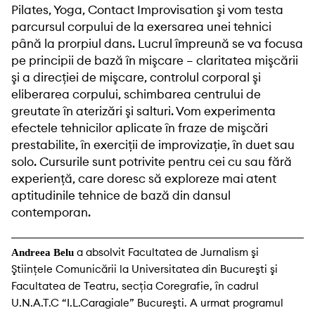
Pilates, Yoga, Contact Improvisation şi vom testa
parcursul corpului de la exersarea unei tehnici
până la prorpiul dans. Lucrul împreună se va focusa
pe principii de bază în mişcare – claritatea mişcării
şi a direcției de mişcare, controlul corporal şi
eliberarea corpului, schimbarea centrului de
greutate în aterizări şi salturi. Vom experimenta
efectele tehnicilor aplicate în fraze de mişcări
prestabilite, în exerciții de improvizație, în duet sau
solo. Cursurile sunt potrivite pentru cei cu sau fără
experiență, care doresc să exploreze mai atent
aptitudinile tehnice de bază din dansul
contemporan.
a absolvit Facultatea de Jurnalism şi
Andreea Belu
Ştiințele Comunicării la Universitatea din Bucureşti şi
Facultatea de Teatru, secția Coregrafie, în cadrul
U.N.A.T.C “I.L.Caragiale” Bucureşti. A urmat programul