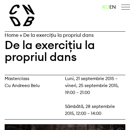
Skip
caută
RO
EN
to
content
Home
»
De la exercițiu la propriul dans
De la exercițiu la
propriul dans
Masterclass
Luni, 21 septembrie 2015 –
Cu Andreea Belu
vineri, 25 septembrie 2015,
19:00 – 21:00
Sâmbătă, 28 septembrie
2015, 12:00 – 14:00