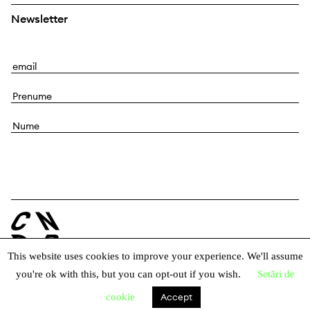
Newsletter
E
m
P
a
r
i
N
e
l
u
n
m
u
e
m
e
This website uses cookies to improve your experience. We'll assume
you're ok with this, but you can opt-out if you wish.
Setări de
© 2026 Centrul Național al Dansului București
cookie
Accept