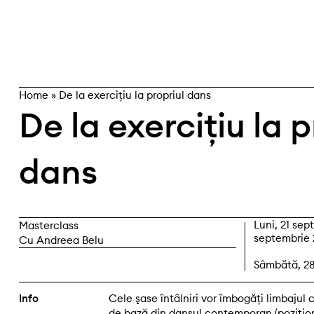
Skip
caută
to
content
Home
»
De la exercițiu la propriul dans
De la exercițiu la p
dans
Luni, 21 sep
Masterclass
septembrie 2
Cu Andreea Belu
Sâmbătă, 28 
Info
Cele şase întâlniri vor îmbogăți limbajul
de bază din dansul contemporan (poziționa