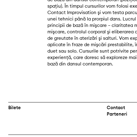
spațiu). În timpul cursurilor vom folosi exe
Contact Improvisation şi vom testa parcu
unei tehnici până la prorpiul dans. Lucru
principii de bază în mişcare – claritatea mi
mişcare, controlul corporal şi eliberarea
de greutate în aterizări şi salturi. Vom e
aplicate în fraze de mişcări prestabilite, î
duet sau solo. Cursurile sunt potrivite pe
experiență, care doresc să exploreze mai
bază din dansul contemporan.
Bilete
Contact
Parteneri