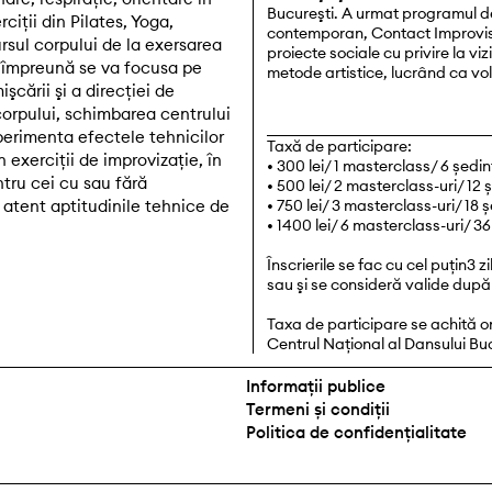
Bucureşti. A urmat programul de
rciții din Pilates, Yoga,
contemporan, Contact Improvisa
rsul corpului de la exersarea
proiecte sociale cu privire la vi
l împreună se va focusa pe
metode artistice, lucrând ca vol
şcării şi a direcției de
 corpului, schimbarea centrului
xperimenta efectele tehnicilor
Taxă de participare:
n exerciții de improvizație, în
• 300 lei/ 1 masterclass/ 6 șed
ntru cei cu sau fără
• 500 lei/ 2 masterclass-uri/ 1
 atent aptitudinile tehnice de
• 750 lei/ 3 masterclass-uri/ 1
• 1400 lei/ 6 masterclass-uri/ 
Înscrierile se fac cu cel puţin3
sau şi se consideră valide după
Taxa de participare se achită o
Centrul Naţional al Dansului Bu
Informații publice
Termeni și condiții
Politica de confidențialitate