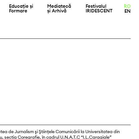
Educație și
Mediatecă
Festivalul
RO
Formare
și Arhivă
IRIDESCENT
EN
tea de Jurnalism şi Ştiințele Comunicării la Universitatea din
u, secția Coregrafie, în cadrul U.N.A.T.C “I.L.Caragiale”