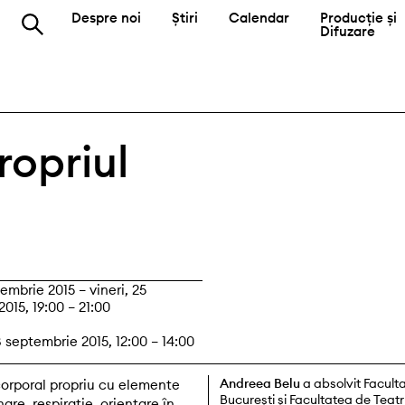
Despre noi
Știri
Calendar
Producție și
Difuzare
ropriul
tembrie 2015 – vineri, 25
015, 19:00 – 21:00
septembrie 2015, 12:00 – 14:00
Andreea Belu
a absolvit Faculta
 corporal propriu cu elemente
Bucureşti şi Facultatea de Teatr
re, respirație, orientare în