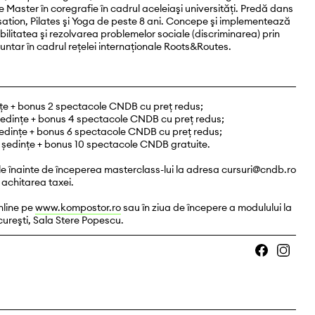
 Master în coregrafie în cadrul aceleiaşi universități. Predă dans
tion, Pilates şi Yoga de peste 8 ani. Concepe şi implementează
zibilitatea şi rezolvarea problemelor sociale (discriminarea) prin
untar în cadrul rețelei internaționale Roots&Routes.
ințe + bonus 2 spectacole CNDB cu preţ redus;
2 ședințe + bonus 4 spectacole CNDB cu preț redus;
8 ședințe + bonus 6 spectacole CNDB cu preț redus;
36 ședințe + bonus 10 spectacole CNDB gratuite.
 zile înainte de începerea masterclass-lui la adresa cursuri@cndb.ro
 achitarea taxei.
nline pe
www.kompostor.ro
sau în ziua de începere a modulului la
cureşti, Sala Stere Popescu.
Facebook
Instagram