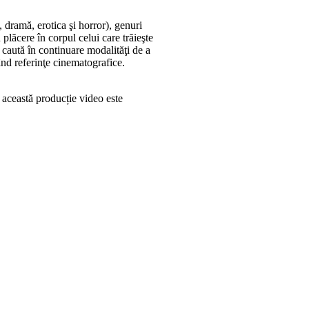
dramă, erotica şi horror), genuri
u plăcere în corpul celui care trăieşte
sta caută în continuare modalităţi de a
ând referinţe cinematografice.
această producție video este