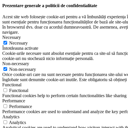
Prezentare generale a politicii de confidentialitate
Acest site web folosește cookie-uri pentru a vă îmbunătăți experiența în
sunt esențiale pentru funcționarea funcționalităților de bază ale site-u
în browserul dvs. doar cu acordul dumneavoastră. De asemenea, aveți op
navigare.
Necessary
Necessary
Întotdeauna activate
Cookie-urile necesare sunt absolut esențiale pentru ca site-ul să funcțio
cookie-uri nu stochează nicio informație personală.
Non-necessary
Non-necessary
Orice cookie-uri care nu sunt necesare pentru funcționarea site-ului web 
înglobate sunt denumite cookie-uri inutile. Este obligatoriu să obțineți
Functional
Functional
Functional cookies help to perform certain functionalities like sharing 
Performance
Performance
Performance cookies are used to understand and analyze the key perfor
Analytics
Analytics
Analytical cookies are used to understand how visitors interact with th