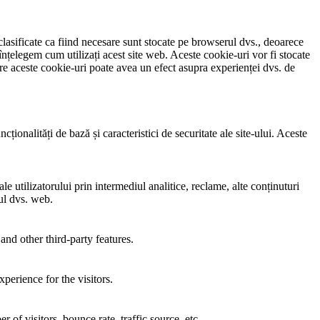
clasificate ca fiind necesare sunt stocate pe browserul dvs., deoarece
înțelegem cum utilizați acest site web. Aceste cookie-uri vor fi stocate
e aceste cookie-uri poate avea un efect asupra experienței dvs. de
ionalități de bază și caracteristici de securitate ale site-ului. Aceste
e utilizatorului prin intermediul analitice, reclame, alte conținuturi
-ul dvs. web.
and other third-party features.
perience for the visitors.
of visitors, bounce rate, traffic source, etc.