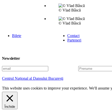
© Vlad Bâscă
© Vlad Bâscă
Bilete
Contact
Parteneri
Newsletter
E
P
m
r
a
e
Centrul Național al Dansului București
i
n
l
u
This website uses cookies to improve your experience. We'll assume yo
m
e
Închide