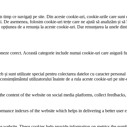
 timp ce navigați pe site. Din aceste cookie-uri, cookie-urile care sunt 
lui. De asemenea, folosim cookie-uri terțe care ne ajută să analizăm și să 
țiunea de a renunța la aceste cookie-uri. Dar renunțarea la unele dintr
neze corect. Această categorie include numai cookie-uri care asigură funcț
și sunt utilizate special pentru colectarea datelor cu caracter personal al
 consimțământul utilizatorului înainte de a rula aceste cookie-uri pe site
the content of the website on social media platforms, collect feedbacks, 
mance indexes of the website which helps in delivering a better user ex
e website. These cookies help provide information on metrics the number 