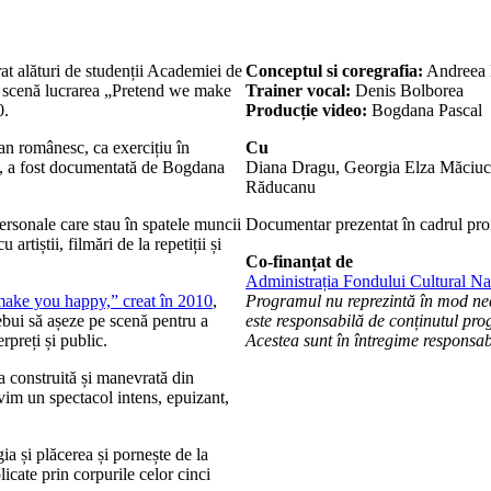
t alături de studenții Academiei de
Conceptul si coregrafia:
Andreea
scenă lucrarea „Pretend we make
Trainer vocal:
Denis Bolborea
0.
Producție video:
Bogdana Pascal
an românesc, ca exercițiu în
Cu
ri, a fost documentată de Bogdana
Diana Dragu, Georgia Elza Măciuce
Răducanu
personale care stau în spatele muncii
Documentar prezentat în cadrul pro
artiștii, filmări de la repetiții și
Co-finanțat de
Administrația Fondului Cultural Na
ake you happy,” creat în 2010
,
Programul nu reprezintă în mod ne
ebui să așeze pe scenă pentru a
este responsabilă de conținutul prog
rpreți și public.
Acestea sunt în întregime responsabi
ea construită și manevrată din
ivim un spectacol intens, epuizant,
gia și plăcerea și pornește de la
licate prin corpurile celor cinci