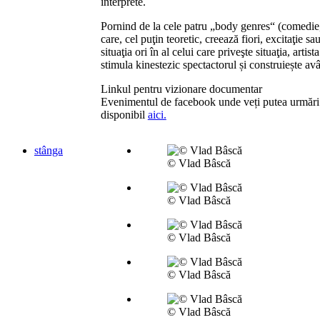
interprete.
Pornind de la cele patru „body genres“ (comedie, 
care, cel puţin teoretic, creează fiori, excitaţie sa
situaţia ori în al celui care priveşte situaţia, arti
stimula kinestezic spectactorul și construiește av
Linkul pentru vizionare documentar
Evenimentul de facebook unde veți putea urmări 
disponibil
aici.
stânga
© Vlad Bâscă
© Vlad Bâscă
© Vlad Bâscă
© Vlad Bâscă
© Vlad Bâscă