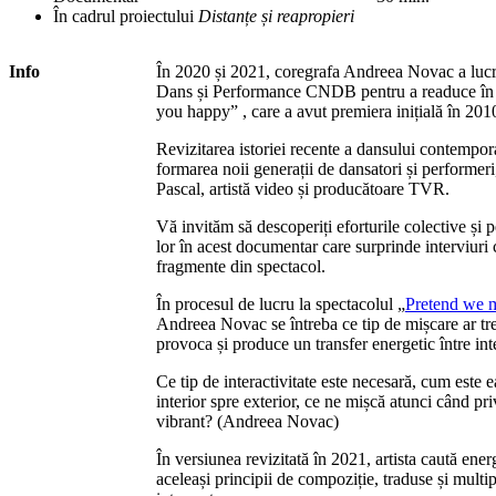
În cadrul proiectului
Distanțe și reapropieri
Info
În 2020 și 2021, coregrafa Andreea Novac a lucra
Dans și Performance CNDB pentru a readuce în 
you happy” , care a avut premiera inițială în 201
Revizitarea istoriei recente a dansului contempor
formarea noii generații de dansatori și performe
Pascal, artistă video și producătoare TVR.
Vă invităm să descoperiți eforturile colective și 
lor în acest documentar care surprinde interviuri cu 
fragmente din spectacol.
În procesul de lucru la spectacolul „
Pretend we m
Andreea Novac se întreba ce tip de mișcare ar tr
provoca și produce un transfer energetic între inte
Ce tip de interactivitate este necesară, cum este 
interior spre exterior, ce ne mișcă atunci când pr
vibrant? (Andreea Novac)
În versiunea revizitată în 2021, artista caută ener
aceleași principii de compoziție, traduse și multip