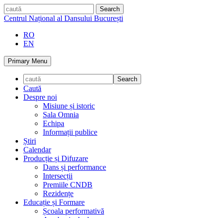
Skip
caută
to
Centrul Național al Dansului București
content
RO
EN
Primary Menu
Caută
Despre noi
Misiune și istoric
Sala Omnia
Echipa
Informații publice
Știri
Calendar
Producție și Difuzare
Dans și performance
Intersecții
Premiile CNDB
Rezidențe
Educație și Formare
Școala performativă