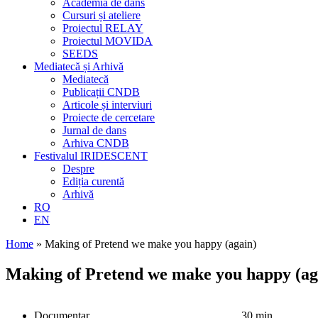
Academia de dans
Cursuri și ateliere
Proiectul RELAY
Proiectul MOVIDA
SEEDS
Mediatecă și Arhivă
Mediatecă
Publicații CNDB
Articole și interviuri
Proiecte de cercetare
Jurnal de dans
Arhiva CNDB
Festivalul IRIDESCENT
Despre
Ediția curentă
Arhivă
RO
EN
Home
»
Making of Pretend we make you happy (again)
Making of Pretend we make you happy (ag
Documentar
30 min.