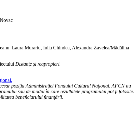
 Novac
anu, Laura Murariu, Iulia Chindea, Alexandra Zavelea/Mădălina
iectului
Distanțe și reapropieri.
țional.
cesar poziţia Administrației Fondului Cultural Național. AFCN nu
ramului sau de modul în care rezultatele programului pot fi folosite.
litatea beneficiarului finanțării.