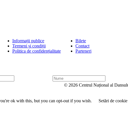
Informații publice
Bilete
Termeni și condiții
Contact
Politica de confidențialitate
Parteneri
N
u
© 2026 Centrul Național al Dansul
m
e
u're ok with this, but you can opt-out if you wish.
Setări de cookie