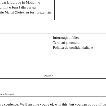
cipat la Europe in Motion, o
 primit o bursă din partea
le Martei Ziółek au fost prezentate
Informații publice
Termeni și condiții
Politica de confidențialitate
N
u
m
e
sului București
 experience. We'll assume you're ok with this, but you can opt-out if y