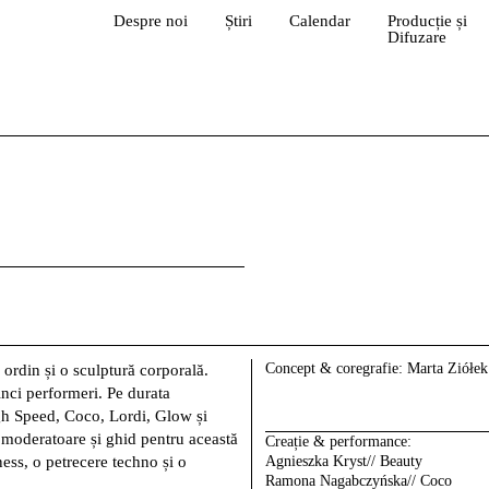
Despre noi
Știri
Calendar
Producție și
Difuzare
Concept & coregrafie:
Marta Ziółek
rdin și o sculptură corporală.
nci performeri. Pe durata
gh Speed, Coco, Lordi, Glow și
 moderatoare și ghid pentru această
Creație & performance:
ess, o petrecere techno și o
Agnieszka Kryst// Beauty
Ramona Nagabczyńska// Coco