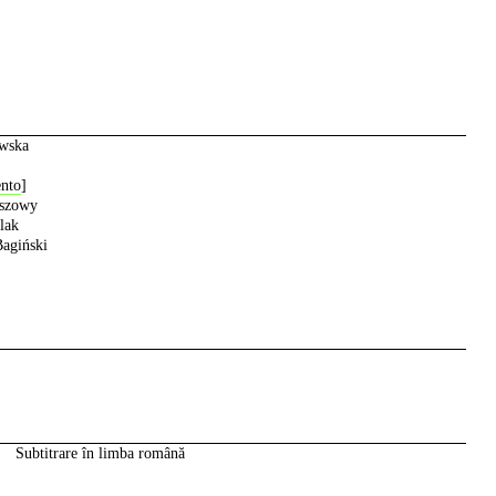
wska
ento
]
szowy
lak
agiński
Subtitrare în limba română