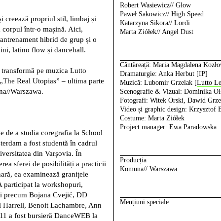
Robert Wasiewicz// Glow
Paweł Sakowicz// High Speed
 creează propriul stil, limbaj și
Katarzyna Sikora// Lordi
ă corpul într-o mașină. Aici,
Marta Ziółek// Angel Dust
antrenament hibrid de grup și o
ni, latino flow și dancehall.
Cântăreață:
Maria Magdalena Kozło
e transformă pe muzica Lutto
Dramaturgie:
Anka Herbut [IP]
a „The Real Utopias” – ultima parte
Muzică:
Lubomir Grzelak [
Lutto L
una//Warszawa.
Scenografie & Vizual:
Dominika Ol
Fotografi:
Witek Orski, Dawid Grze
Video și graphic design:
Krzysztof B
Costume:
Marta Ziółek
Project manager:
Ewa Paradowska
e de a studia coregrafia la School
dam a fost studentă în cadrul
versitatea din Varșovia. În
Producția
ea sferei de posibilități a practicii
Komuna// Warszawa
nară, ea examinează granițele
A participat la workshopuri,
ieni precum Bojana Cvejić, DD
Mențiuni speciale
al Harrell, Benoit Lachambre, Ann
011 a fost bursieră DanceWEB la