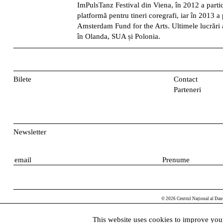
ImPulsTanz Festival din Viena, în 2012 a parti
platformă pentru tineri coregrafi, iar în 2013 a
Amsterdam Fund for the Arts. Ultimele lucrări a
în Olanda, SUA și Polonia.
Bilete
Contact
Parteneri
Newsletter
E
P
m
r
a
e
i
n
© 2026 Centrul Național al Dan
l
u
m
This website uses cookies to improve your
e