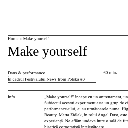
Skip
caută
to
content
Home
»
Make yourself
Make yourself
60 min.
Dans & performance
În cadrul Festivalului News from Polska #3
Info
„Make yourself” începe cu un antrenament, un o
Subiectul acestui experiment este un grup de ci
performance-ului, ei au următoarele nume: Hi
Beauty. Marta Ziółek, în rolul Angel Dust, este
experiență. Ne aflăm undeva între o sală de fitn
biserică corporatistă înțelegătoare.