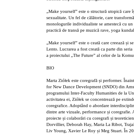
„Make yourself” este o structură utopică care își
sexualitate. Un fel de călătorie, care transform
monologurile individualiste se amestecă cu un 
practică de transă pe muzică rave, yoga kundali
„Make yourself” este o ceată care creează și s
Lento. Lucrarea a fost creată ca parte din seri
a proiectului „The Future” al celor de la Kom
BIO
Marta Ziółek este coregrafă și performer. Înaint
for New Dance Development (SNDO) din Amster
programului Inter-Faculty Humanities de la Uni
activitatea ei, Ziółek se concentrează pe extinder
coregrafice. Adoptând o abordare interdiscipli
dintre arte vizuale, performance și coregrafie. 
proiecte și colaborări cu coregrafi și teoretic
Dorvillier, Deborah Hay, Maria La Ribot, Traj
Liv Young, Xavier Le Roy și Meg Stuart. În 2