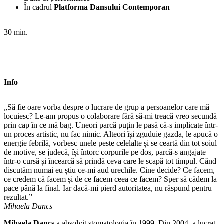
În cadrul
Platforma Dansului Contemporan
30 min.
Info
„Să fie oare vorba despre o lucrare de grup a persoanelor care mă
locuiesc? Le-am propus o colaborare fără să-mi treacă vreo secundă
prin cap în ce mă bag. Uneori parcă puțin le pasă că-s implicate într-
un proces artistic, nu fac nimic. Alteori își zguduie gazda, le apucă o
energie febrilă, vorbesc unele peste celelalte și se ceartă din tot soiul
de motive, se judecă, își întorc corpurile pe dos, parcă-s angajate
într-o cursă și încearcă să prindă ceva care le scapă tot timpul. Când
discutăm numai eu știu ce-mi aud urechile. Cine decide? Ce facem,
ce credem că facem și de ce facem ceea ce facem? Sper să cădem la
pace până la final. Iar dacă-mi pierd autoritatea, nu răspund pentru
rezultat.”
Mihaela Dancs
Mihaela Dancs
a absolvit stomatologia în 1999. Din 2004, a lucrat