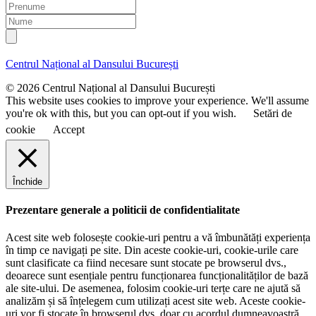
m
P
a
r
N
i
e
u
l
n
m
u
e
Centrul Național al Dansului București
m
e
© 2026 Centrul Național al Dansului București
This website uses cookies to improve your experience. We'll assume
you're ok with this, but you can opt-out if you wish.
Setări de
cookie
Accept
Închide
Prezentare generale a politicii de confidentialitate
Acest site web folosește cookie-uri pentru a vă îmbunătăți experiența
în timp ce navigați pe site. Din aceste cookie-uri, cookie-urile care
sunt clasificate ca fiind necesare sunt stocate pe browserul dvs.,
deoarece sunt esențiale pentru funcționarea funcționalităților de bază
ale site-ului. De asemenea, folosim cookie-uri terțe care ne ajută să
analizăm și să înțelegem cum utilizați acest site web. Aceste cookie-
uri vor fi stocate în browserul dvs. doar cu acordul dumneavoastră.