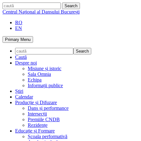
Skip
caută
to
Centrul Național al Dansului București
content
RO
EN
Primary Menu
Caută
Despre noi
Misiune și istoric
Sala Omnia
Echipa
Informații publice
Știri
Calendar
Producție și Difuzare
Dans și performance
Intersecții
Premiile CNDB
Rezidențe
Educație și Formare
Școala performativă