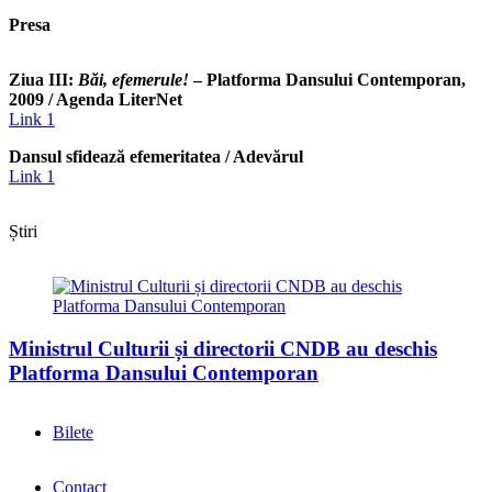
Presa
Ziua III:
Băi, efemerule!
– Platforma Dansului Contemporan,
2009 / Agenda LiterNet
Link 1
Dansul sfidează efemeritatea / Adevărul
Link 1
Știri
Ministrul Culturii și directorii CNDB au deschis
Platforma Dansului Contemporan
Bilete
Contact