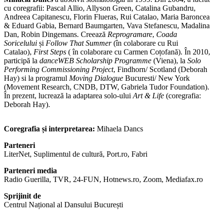
cu coregrafii: Pascal Allio, Allyson Green, Catalina Gubandru,
Andreea Capitanescu, Florin Flueras, Rui Catalao, Maria Baroncea
& Eduard Gabia, Bernard Baumgarten, Vava Stefanescu, Madalina
Dan, Robin Dingemans. Creează
Reprogramare
,
Coada
Soricelului
și
Follow That Summer
(în colaborare cu Rui
Catalao),
First Steps
( în colaborare cu Carmen Coțofană). În 2010,
participă la
danceWEB Scholarship Programme
(Viena), la
Solo
Performing Commissioning Project
, Findhorn/ Scotland (Deborah
Hay) si la programul
Moving Dialogue
Bucuresti/ New York
(Movement Research, CNDB, DTW, Gabriela Tudor Foundation).
În prezent, lucrează la adaptarea solo-ului
Art & Life
(coregrafia:
Deborah Hay).
Coregrafia și interpretarea:
Mihaela Dancs
Parteneri
LiterNet, Suplimentul de cultură, Port.ro, Fabri
Parteneri media
Radio Guerilla, TVR, 24-FUN, Hotnews.ro, Zoom, Mediafax.ro
Sprijinit de
Centrul Național al Dansului București