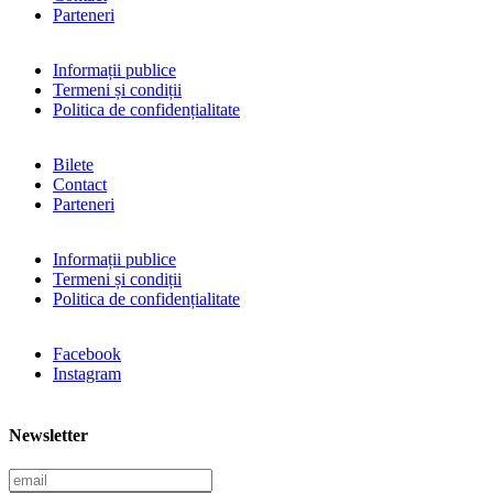
Parteneri
Informații publice
Termeni și condiții
Politica de confidențialitate
Bilete
Contact
Parteneri
Informații publice
Termeni și condiții
Politica de confidențialitate
Facebook
Instagram
Newsletter
E