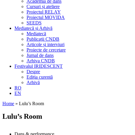
Academia de dans
Cursuri și ateliere
Proiectul RELAY
Proiectul MOVIDA
SEEDS
Mediatecă și Arhivă
Mediatecă
Publicații CNDB
Articole și interviuri
Proiecte de cercetare
Jurnal de dans
Arhiva CNDB
Festivalul IRIDESCENT
Despre
Ediția curentă
Arhivă
RO
EN
Home
»
Lulu’s Room
Lulu’s Room
Dans & performance