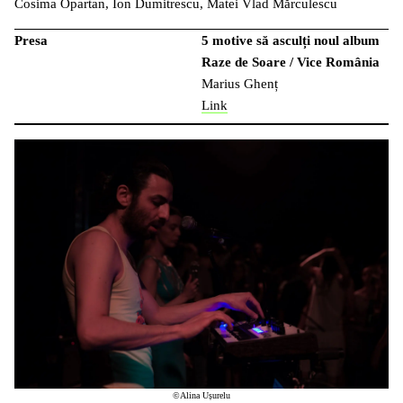
Cosima Opartan, Ion Dumitrescu, Matei Vlad Mărculescu
Presa
5 motive să asculți noul album
Raze de Soare /
Vice România
Marius Ghenț
Link
©Alina Ușurelu