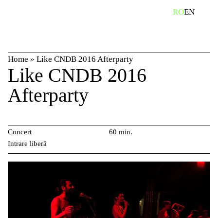
Skip
caută
RO
EN
to
content
Home
»
Like CNDB 2016 Afterparty
Like CNDB 2016
Afterparty
Concert
60 min.
Intrare liberă