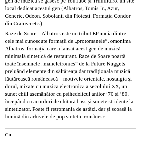
gen de muzică se găsesc pe YouTube și Trilulilu.ro, un site
local dedicat acestui gen (Albatros, Tomis Jr., Azur,
Generic, Odeon, Șobolanii din Ploiești, Formația Condor
din Craiova etc.)
Raze de Soare – Albatros este un tribut EP uneia dintre
cele mai cunoscute formații de „protomanele”, omonima
Albatros, formația care a lansat acest gen de muzică
minimală sintetică de restaurant. Raze de Soare poartă
toate însemnele „maneletronics” de la Future Nuggets –
preluând elemente din săltăreața dar tradiționala muzică
lăutărească românească – motivele orientale, nostalgia și
dorul, mixate cu muzica electronică a secolului XX, un
sunet chill asemănător cu psihedelicul anilor ’70 și ’80,
începând cu acorduri de chitară bass și sunete stridente la
sintetizator. Poate fi retromania de astăzi, dar și scoasă la
lumină din arhivele de pop sintetic românesc.
Cu