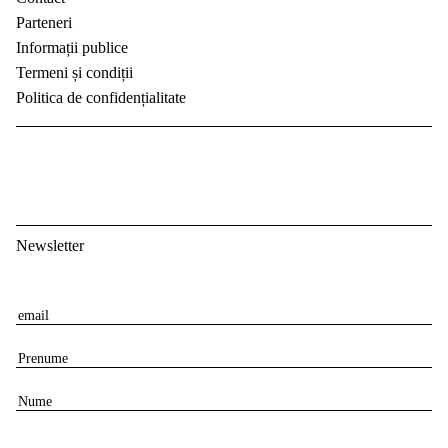
Parteneri
Informații publice
Termeni și condiții
Politica de confidențialitate
Newsletter
E
m
P
a
r
i
N
e
l
u
n