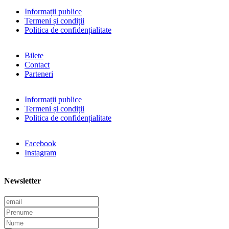
Informații publice
Termeni și condiții
Politica de confidențialitate
Bilete
Contact
Parteneri
Informații publice
Termeni și condiții
Politica de confidențialitate
Facebook
Instagram
Newsletter
E
m
P
a
r
N
i