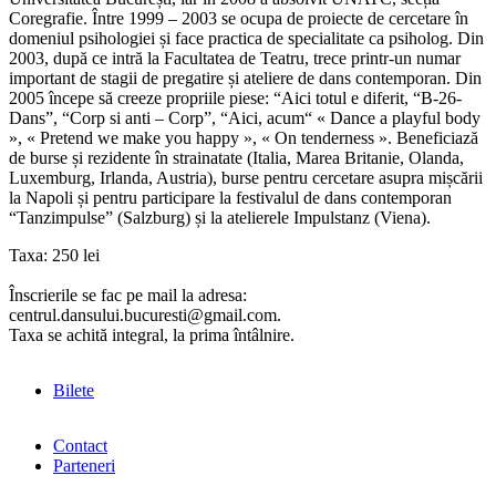
Coregrafie. Între 1999 – 2003 se ocupa de proiecte de cercetare în
domeniul psihologiei și face practica de specialitate ca psiholog. Din
2003, după ce intră la Facultatea de Teatru, trece printr-un numar
important de stagii de pregatire și ateliere de dans contemporan. Din
2005 începe să creeze propriile piese: “Aici totul e diferit, “B-26-
Dans”, “Corp si anti – Corp”, “Aici, acum“ « Dance a playful body
», « Pretend we make you happy », « On tenderness ». Beneficiază
de burse și rezidente în strainatate (Italia, Marea Britanie, Olanda,
Luxemburg, Irlanda, Austria), burse pentru cercetare asupra mișcării
la Napoli și pentru participare la festivalul de dans contemporan
“Tanzimpulse” (Salzburg) și la atelierele Impulstanz (Viena).
Taxa: 250 lei
Înscrierile se fac pe mail la adresa:
centrul.dansului.bucuresti@gmail.com.
Taxa se achită integral, la prima întâlnire.
Bilete
Contact
Parteneri