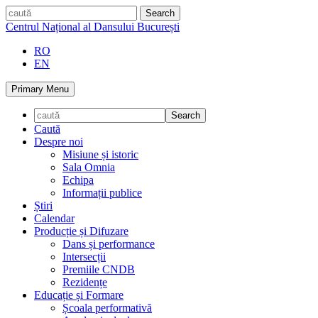
Skip
caută
to
Centrul Național al Dansului București
content
RO
EN
Primary Menu
Caută
Despre noi
Misiune și istoric
Sala Omnia
Echipa
Informații publice
Știri
Calendar
Producție și Difuzare
Dans și performance
Intersecții
Premiile CNDB
Rezidențe
Educație și Formare
Școala performativă