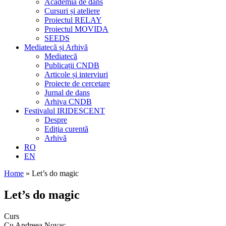
Academia de dans
Cursuri și ateliere
Proiectul RELAY
Proiectul MOVIDA
SEEDS
Mediatecă și Arhivă
Mediatecă
Publicații CNDB
Articole și interviuri
Proiecte de cercetare
Jurnal de dans
Arhiva CNDB
Festivalul IRIDESCENT
Despre
Ediția curentă
Arhivă
RO
EN
Home
»
Let’s do magic
Let’s do magic
Curs
Cu Andreea Novac