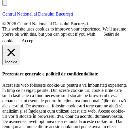
e
u
l
n
m
u
e
Centrul Național al Dansului București
m
e
© 2026 Centrul Național al Dansului București
This website uses cookies to improve your experience. We'll assume
you're ok with this, but you can opt-out if you wish.
Setări de
cookie
Accept
Închide
Prezentare generale a politicii de confidentialitate
Acest site web folosește cookie-uri pentru a vă îmbunătăți experiența
în timp ce navigați pe site. Din aceste cookie-uri, cookie-urile care
sunt clasificate ca fiind necesare sunt stocate pe browserul dvs.,
deoarece sunt esențiale pentru funcționarea funcționalităților de bază
ale site-ului. De asemenea, folosim cookie-uri terțe care ne ajută să
analizăm și să înțelegem cum utilizați acest site web. Aceste cookie-
uri vor fi stocate în browserul dvs. doar cu acordul dumneavoastră.
De asemenea, aveți opțiunea de a renunța la aceste cookie-uri. Dar
renunțarea la unele dintre aceste cookie-uri poate avea un efect