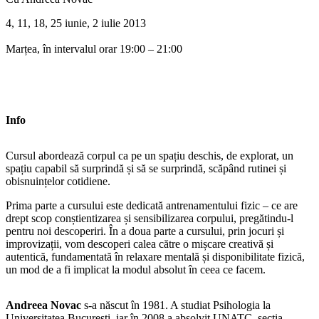
4, 11, 18, 25 iunie, 2 iulie 2013
Marțea, în intervalul orar 19:00 – 21:00
Info
Cursul abordează corpul ca pe un spațiu deschis, de explorat, un
spațiu capabil să surprindă și să se surprindă, scăpând rutinei și
obisnuințelor cotidiene.
Prima parte a cursului este dedicată antrenamentului fizic – ce are
drept scop conștientizarea și sensibilizarea corpului, pregătindu-l
pentru noi descoperiri. În a doua parte a cursului, prin jocuri și
improvizații, vom descoperi calea către o mișcare creativă și
autentică, fundamentată în relaxare mentală și disponibilitate fizică,
un mod de a fi implicat la modul absolut în ceea ce facem.
Andreea Novac
s-a născut în 1981. A studiat Psihologia la
Universitatea București, iar în 2008 a absolvit UNATC, secția