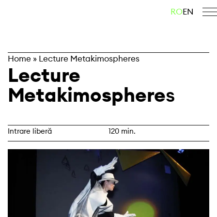
Skip
caută
RO
EN
to
content
Home
»
Lecture Metakimospheres
Lecture
Metakimosphere
s
Intrare liberă
120 min.