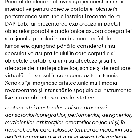
Punctul de plecare al investigației acestor medii
interactive pentru obiecte portabile folosite în
performance sunt unele instalații recente de la
DAP-Lab, iar prezentarea explorează impactul
obiectelor portabile audiofonice asupra coregrafiei
și al jocului pe roluri în cadrul unor astfel de
kimosfere, ajungând până la considerații mai
speculative asupra felului în care corpurile și
obiectele portabile ajung să afecteze și să fie
afectate de interfețe cinetice, sonice și de realitate
virtuală – în sensul în care compozitorul Iannis
Xenakis își imaginase arhitecturile multimedia
reverberante și intensitățile spațiale ca instrumente
live, nu ca obiecte sau cadre statice.
Lecture-ul și masterclass-ul se adresează
dansatorilor/coregrafilor, performerilor, designerilor,
muzicienilor, arhitecților, creatorilor de jocuri și, în
general, celor care folosesc tehnici de mapping sau
realități augmentate și sunt interesați de proiecte