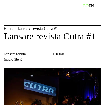
Skip
caută
RO
EN
to
content
Home
»
Lansare revista Cutra #1
Lansare revista Cutra #1
Lansare revistă
120 min.
Intrare liberă