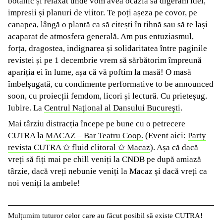
botanic și relaxat unde vom avea ocazia să digeram idei,
impresii și planuri de viitor. Te poți așeza pe covor, pe
canapea, lângă o plantă ca să citești în tihnă sau să te lași
acaparat de atmosfera generală. Am pus entuziasmul,
forța, dragostea, indignarea și solidaritatea între paginile
revistei și pe 1 decembrie vrem să sărbătorim împreună
apariția ei în lume, așa că vă poftim la masă! O masă
îmbelșugată, cu condimente performative to be announced
soon, cu proiecții femdom, licori și lectură. Cu prieteșug.
Iubire. La
Centrul Naţional al Dansului Bucureşti
.
Mai târziu distracția începe pe bune cu o petrecere
CUTRA la
MACAZ – Bar Teatru Coop.
(Event aici:
Party
revista CUTRA ✩ fluid clitoral ✩ Macaz
). Așa că dacă
vreți să fiți mai pe chill veniți la CNDB pe după amiază
târzie, dacă vreți nebunie veniți la Macaz și dacă vreți ca
noi veniți la ambele!
Mulțumim tuturor celor care au făcut posibil să existe CUTRA!