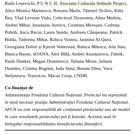
Radu Leșevschi,
P U N C H
,
Asociatia Culturala Solitude Project
,
Alice Monica Marinescu, Roxana Marin, Tăietzel Ticălos, Kitty
Rea, Vlad Levente Viski, Colectivul Dysnomia, Alina Medoia,
Andrei Mihai, Anastasia Jurescu, Cosmina Moroșan, Codruța
Pohrib, Anca Bucur, Laura Sandu, Andreea Câmpeanu, Patrick
Brăila, Tudorina Mihai, Raluca Voinea, Jasmina Al-Qaisi,
Georgiana Dobre și Kjersti Vetterstad, Raluca Milescu, Ada Stan,
Bianca Basan, iiOANA, Alex Bălă, Andrei Anastasescu, Fabrik,
Paula Dunker, Megan Dominescu, Tatiana Moise, Iuliana
Dumitru, Cristina Bogdan, Iulia Sima, Renate Dinu, Vava
Stefanescu, Tranzit.ro, Macaz Coop, CNDB.
Co-finanțat de
Administrația Fondului Cultural Național.
Proiectul nu reprezintă
în mod necesar poziţia Administrației Fondului Cultural Național.
AFCN nu este responsabilă de conținutul proiectului sau de modul
în care rezultatele proiectului pot fi folosite. Acestea sunt în
întregime responsabilitatea beneficiarului finanțării.