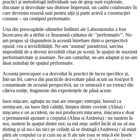
practici și metodologii individuale sau de grup sunt explorate,
discutate și dezvoltate sau distruse împreună, un cadru colaborativ în
care devenim resursă unii pentru alții și parte activă a construcției
comune – un centiped performativ.
Una din preocupările ultimelor întâlniri ale Laboratorului a fost
încercarea de a defini ce înseamnă calitatea de ‘’performativ’’. Ne-
am propus să răspundem la această întrebare dintr-o perspectivă
opusă: cea a invizibilității. Ne-am ‘asumat’ paradoxul, sarcina
imposibilă de a deveni invizibili chiar pe scenă, în spațiul de maximă
performativitate și asumare. Ne-am camuflat, ne-am adaptat și ne-am
lăsat asimilați de spațiul performativ.
Aceasta preocupare s-a dezvoltat în practici de lucru specifice și,
într-un fel, cateva din practicile dezvoltate până acum au fost/pot fi
contaminate de această perspectivă, iar ce urmează e un extract din
câteva notițe, fragmente din experiențele de până acum:
haos mișcare, agitația nu mai are energie; entropia; haosul ca
nemișcare, un haos fără calități, liniștea dintre cuvinte (Alina) /
mișcarea e un accident, nu noi producem mișcarea, mișcarea e doar
o permanentă ajustare a corpului (Alina si Andreea) / nu suntem în
noi, suntem în spațiul dintre noi; sa mă mișc astfel încât să nu să ma
disting și să nu-i las nici pe ceilalți să se distingă (Andreea) / să miști
părți ale corpului ca și cum nu ar fi ale tale (sau se mișcă ele însele