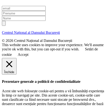
E
m
P
a
r
N
i
e
u
l
n
m
u
e
Centrul Național al Dansului București
m
e
© 2026 Centrul Național al Dansului București
This website uses cookies to improve your experience. We'll assume
you're ok with this, but you can opt-out if you wish.
Setări de
cookie
Accept
Închide
Prezentare generale a politicii de confidentialitate
Acest site web folosește cookie-uri pentru a vă îmbunătăți experiența
în timp ce navigați pe site. Din aceste cookie-uri, cookie-urile care
sunt clasificate ca fiind necesare sunt stocate pe browserul dvs.,
deoarece sunt esențiale pentru funcționarea funcționalităților de bază