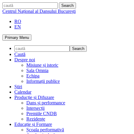
Skip
caută
to
Centrul Național al Dansului București
content
RO
EN
Primary Menu
Caută
Despre noi
Misiune și istoric
Sala Omnia
Echipa
Informații publice
Știri
Calendar
Producție și Difuzare
Dans și performance
Intersecții
Premiile CNDB
Rezidențe
Educație și Formare
Școala performativă