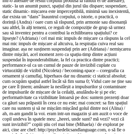
într-o alienare de restul corpului produsă la rândul ei de alienare);
static- la un anumit punct, spațiul din jurul tău dispare; suspendare,
static dinamic- mișcarea este imperceptibilă, minimă sau inexistentă,
dar exista un “dans” înauntrul corpului, o istorie, o practică, o
dorință (Andra) / oare cum să răspund, prin armonie sau disonanță
sau altfel, în alți temeni, ce reguli de compoziție de grup să urmez
sau să inventez pentru a contribui la echilibrarea spațiului? ce
lipsește? (Adriana) / cel mai mic impuls de mișcare ca răspuns la cel
mai mic impuls de mișcare al altcuiva, la respirația cuiva real sau
imaginar. așa ne susținem suspendați prin aer (Adriana) / nemișcarea
dintre mișcări, acel moment zero ca spațiu-timp dintre acțiuni
suspendat în inponderabilitate, la fel ca practica dintre practici;
performance-ul ca un cumul de pauze de invizibil cuplate cu
virtuozități de vizibil (Nicoleta) / becoming-space – coregrafia ca
ornament și camuflaj, hiperhaos dar nu dinamic ci staticul absolut;
cum ocupăm spațiul astfel încât să fim suma 0; Vidul care ne ține sau
pe care îl ținem; amânare la nesfârșit a impulsurilor și contaminare
de impulsurile de mișcare de la ceilalți, anulându-le și pe ele;
performativitate ca vizibilitate întoarsă pe dos: suntem prezenți doar
ca găuri sau prăpastii în ceea ce nu este; mai concret: sa fim spațiul
care nu suntem și să ne mișcăm mișcând golul dintre noi (Alina) /
ah, m-am gandit la voi. eram intr-un magazin și am auzit o voce de
copil undeva în spatele meu: „heeei, unde sunt? mă vezi? vezi că
sunt invizibil?” copiii știu cel mai bine (Mihaela) / de explorat pe
aici, cine are chef: http://psychedelicsandlanguage.com, o să fie o