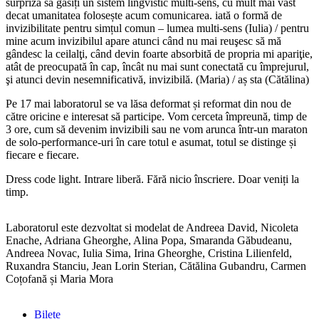
surpriză să găsiți un sistem lingvistic multi-sens, cu mult mai vast
decat umanitatea folosește acum comunicarea. iată o formă de
invizibilitate pentru simțul comun – lumea multi-sens (Iulia) / pentru
mine acum invizibilul apare atunci când nu mai reuşesc să mă
gândesc la ceilalţi, când devin foarte absorbită de propria mi apariţie,
atât de preocupată în cap, încât nu mai sunt conectată cu împrejurul,
şi atunci devin nesemnificativă, invizibilă. (Maria) / aș sta (Cătălina)
Pe 17 mai laboratorul se va lăsa deformat și reformat din nou de
către oricine e interesat să participe. Vom cerceta împreună, timp de
3 ore, cum să devenim invizibili sau ne vom arunca într-un maraton
de solo-performance-uri în care totul e asumat, totul se distinge și
fiecare e fiecare.
Dress code light. Intrare liberă. Fără nicio înscriere. Doar veniți la
timp.
Laboratorul este dezvoltat si modelat de Andreea David, Nicoleta
Enache, Adriana Gheorghe, Alina Popa, Smaranda Găbudeanu,
Andreea Novac, Iulia Sima, Irina Gheorghe, Cristina Lilienfeld,
Ruxandra Stanciu, Jean Lorin Sterian, Cătălina Gubandru, Carmen
Coțofană și Maria Mora
Bilete