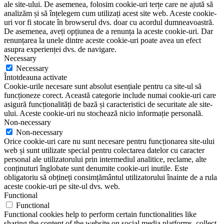
ale site-ului. De asemenea, folosim cookie-uri terțe care ne ajută să
analizăm și să înțelegem cum utilizați acest site web. Aceste cookie-
uri vor fi stocate în browserul dvs. doar cu acordul dumneavoastră.
De asemenea, aveți opțiunea de a renunța la aceste cookie-uri. Dar
renunțarea la unele dintre aceste cookie-uri poate avea un efect
asupra experienței dvs. de navigare.
Necessary
Necessary
Întotdeauna activate
Cookie-urile necesare sunt absolut esențiale pentru ca site-ul să
funcționeze corect. Această categorie include numai cookie-uri care
asigură funcționalități de bază și caracteristici de securitate ale site-
ului. Aceste cookie-uri nu stochează nicio informație personală.
Non-necessary
Non-necessary
Orice cookie-uri care nu sunt necesare pentru funcționarea site-ului
web și sunt utilizate special pentru colectarea datelor cu caracter
personal ale utilizatorului prin intermediul analitice, reclame, alte
conținuturi înglobate sunt denumite cookie-uri inutile. Este
obligatoriu să obțineți consimțământul utilizatorului înainte de a rula
aceste cookie-uri pe site-ul dvs. web.
Functional
Functional
Functional cookies help to perform certain functionalities like
sharing the content of the website on social media platforms, collect