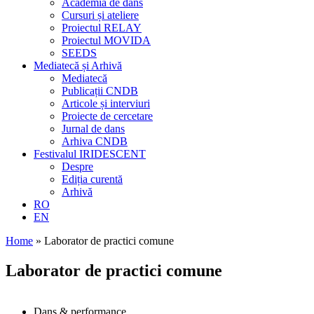
Academia de dans
Cursuri și ateliere
Proiectul RELAY
Proiectul MOVIDA
SEEDS
Mediatecă și Arhivă
Mediatecă
Publicații CNDB
Articole și interviuri
Proiecte de cercetare
Jurnal de dans
Arhiva CNDB
Festivalul IRIDESCENT
Despre
Ediția curentă
Arhivă
RO
EN
Home
»
Laborator de practici comune
Laborator de practici comune
Dans & performance