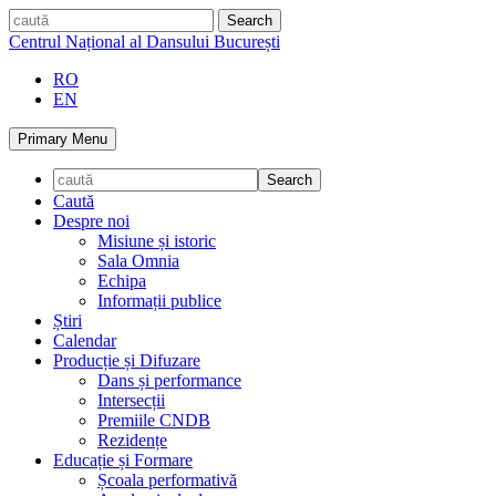
Skip
caută
to
Centrul Național al Dansului București
content
RO
EN
Primary Menu
Caută
Despre noi
Misiune și istoric
Sala Omnia
Echipa
Informații publice
Știri
Calendar
Producție și Difuzare
Dans și performance
Intersecții
Premiile CNDB
Rezidențe
Educație și Formare
Școala performativă