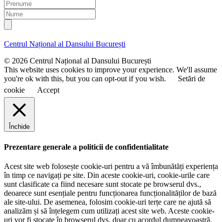
m
P
a
r
N
i
e
u
l
n
m
u
e
Centrul Național al Dansului București
m
e
© 2026 Centrul Național al Dansului București
This website uses cookies to improve your experience. We'll assume
you're ok with this, but you can opt-out if you wish.
Setări de
cookie
Accept
Închide
Prezentare generale a politicii de confidentialitate
Acest site web folosește cookie-uri pentru a vă îmbunătăți experiența
în timp ce navigați pe site. Din aceste cookie-uri, cookie-urile care
sunt clasificate ca fiind necesare sunt stocate pe browserul dvs.,
deoarece sunt esențiale pentru funcționarea funcționalităților de bază
ale site-ului. De asemenea, folosim cookie-uri terțe care ne ajută să
analizăm și să înțelegem cum utilizați acest site web. Aceste cookie-
uri vor fi stocate în browserul dvs. doar cu acordul dumneavoastră.