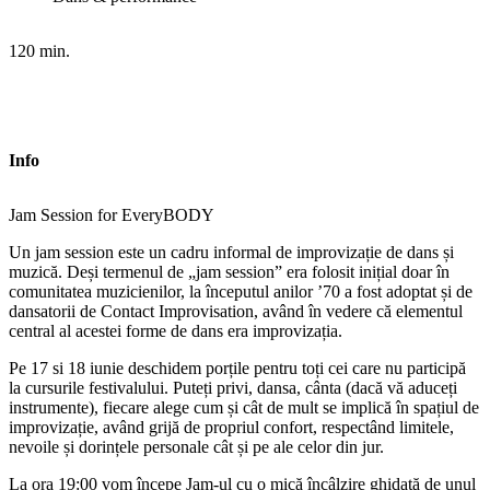
120 min.
Info
Jam Session for EveryBODY
Un jam session este un cadru informal de improvizație de dans și
muzică. Deși termenul de „jam session” era folosit inițial doar în
comunitatea muzicienilor, la începutul anilor ’70 a fost adoptat și de
dansatorii de Contact Improvisation, având în vedere că elementul
central al acestei forme de dans era improvizația.
Pe 17 si 18 iunie deschidem porțile pentru toți cei care nu participă
la cursurile festivalului. Puteți privi, dansa, cânta (dacă vă aduceți
instrumente), fiecare alege cum și cât de mult se implică în spațiul de
improvizație, având grijă de propriul confort, respectând limitele,
nevoile și dorințele personale cât și pe ale celor din jur.
La ora 19:00 vom începe Jam-ul cu o mică încâlzire ghidată de unul