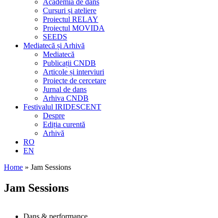
Academia de dans
Cursuri și ateliere
Proiectul RELAY
Proiectul MOVIDA
SEEDS
Mediatecă și Arhivă
Mediatecă
Publicații CNDB
Articole și interviuri
Proiecte de cercetare
Jurnal de dans
Arhiva CNDB
Festivalul IRIDESCENT
Despre
Ediția curentă
Arhivă
RO
EN
Home
»
Jam Sessions
Jam Sessions
Dans & performance