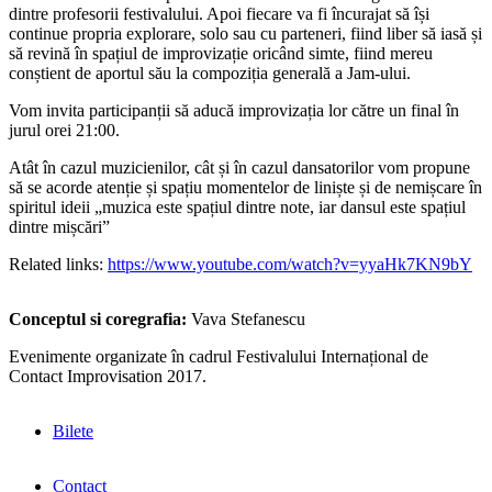
dintre profesorii festivalului. Apoi fiecare va fi încurajat să își
continue propria explorare, solo sau cu parteneri, fiind liber să iasă și
să revină în spațiul de improvizație oricând simte, fiind mereu
conștient de aportul său la compoziția generală a Jam-ului.
Vom invita participanții să aducă improvizația lor către un final în
jurul orei 21:00.
Atât în cazul muzicienilor, cât și în cazul dansatorilor vom propune
să se acorde atenție și spațiu momentelor de liniște și de nemișcare în
spiritul ideii „muzica este spațiul dintre note, iar dansul este spațiul
dintre mișcări”
Related links:
https://www.youtube.com/watch?v=yyaHk7KN9bY
Conceptul si coregrafia:
Vava Stefanescu
Evenimente organizate în cadrul Festivalului Internațional de
Contact Improvisation 2017.
Bilete
Contact