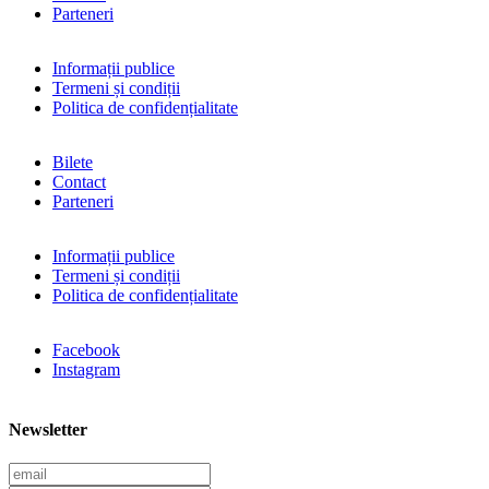
Parteneri
Informații publice
Termeni și condiții
Politica de confidențialitate
Bilete
Contact
Parteneri
Informații publice
Termeni și condiții
Politica de confidențialitate
Facebook
Instagram
Newsletter
E