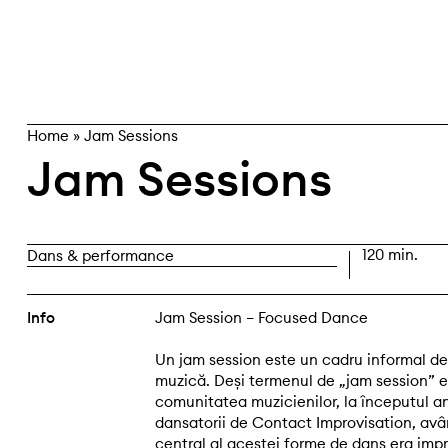
Skip
caută
to
content
Home
»
Jam Sessions
Jam Sessions
120 min.
Dans & performance
Info
Jam Session – Focused Dance
Un jam session este un cadru informal de
muzică. Deși termenul de „jam session” era
comunitatea muzicienilor, la începutul ani
dansatorii de Contact Improvisation, av
central al acestei forme de dans era impr