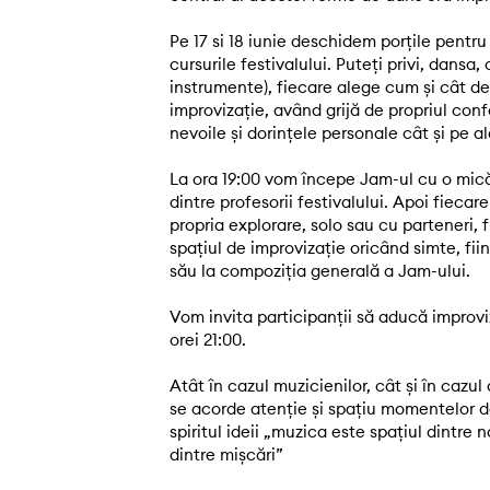
Pe 17 si 18 iunie deschidem porțile pentru 
cursurile festivalului. Puteți privi, dansa
instrumente), fiecare alege cum și cât de
improvizație, având grijă de propriul conf
nevoile și dorințele personale cât și pe ale
La ora 19:00 vom începe Jam-ul cu o mică
dintre profesorii festivalului. Apoi fiecare
propria explorare, solo sau cu parteneri, fi
spațiul de improvizație oricând simte, fi
său la compoziția generală a Jam-ului.
Vom invita participanții să aducă improviza
orei 21:00.
Atât în cazul muzicienilor, cât și în cazu
se acorde atenție și spațiu momentelor de
spiritul ideii „muzica este spațiul dintre n
dintre mișcări”