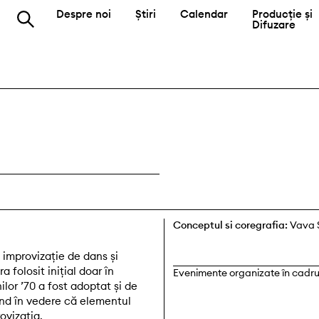
Despre noi
Știri
Calendar
Producție și
Difuzare
Conceptul si coregrafia:
Vava 
 improvizație de dans și
 folosit inițial doar în
Evenimente organizate în cadrul
lor ’70 a fost adoptat și de
ând în vedere că elementul
ovizația.