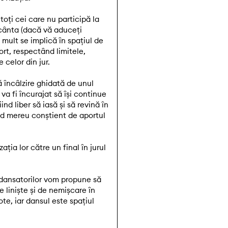
toți cei care nu participă la
, cânta (dacă vă aduceți
 mult se implică în spațiul de
ort, respectând limitele,
 celor din jur.
 încâlzire ghidată de unul
 va fi încurajat să își continue
ind liber să iasă și să revină în
ind mereu conștient de aportul
ția lor către un final în jurul
l dansatorilor vom propune să
 liniște și de nemișcare în
ote, iar dansul este spațiul