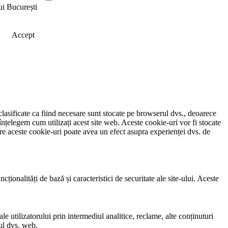
ui București
Accept
clasificate ca fiind necesare sunt stocate pe browserul dvs., deoarece
înțelegem cum utilizați acest site web. Aceste cookie-uri vor fi stocate
e aceste cookie-uri poate avea un efect asupra experienței dvs. de
ionalități de bază și caracteristici de securitate ale site-ului. Aceste
e utilizatorului prin intermediul analitice, reclame, alte conținuturi
-ul dvs. web.