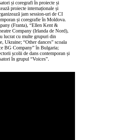
ori și coregrafi în proiecte și
ază proiecte internaționale și
 organizează jam session-uri de CI
temporan și coregrafie în Moldova.
mpany (Franta), “Ellen Kent &
heatre Company (Irlanda de Nord),
 lucrat cu multe grupuri din
re, Ukraine; “Other dances” scoala
ce BG Company” în Bulgaria;
torii școlii de dans contemporan și
satori în grupul “Voices”.