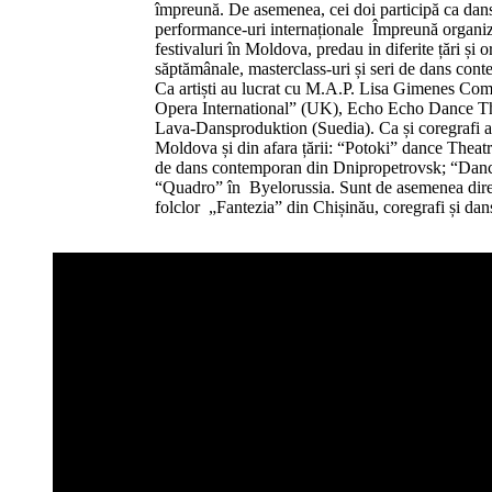
împreună. De asemenea, cei doi participă ca dansat
performance-uri internaționale Împreună organize
festivaluri în Moldova, predau in diferite țări și
săptămânale, masterclass-uri și seri de dans con
Ca artiști au lucrat cu M.A.P. Lisa Gimenes Co
Opera International” (UK), Echo Echo Dance T
Lava-Dansproduktion (Suedia). Ca și coregrafi au
Moldova și din afara țării: “Potoki” dance Theat
de dans contemporan din Dnipropetrovsk; “Dan
“Quadro” în Byelorussia. Sunt de asemenea direc
folclor „Fantezia” din Chișinău, coregrafi și dan