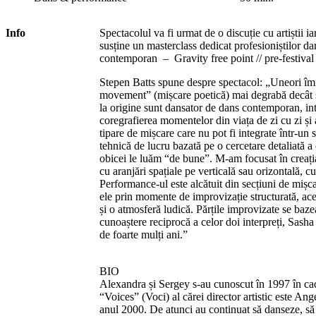
Info
Spectacolul va fi urmat de o discuție cu artiștii i
susține un masterclass dedicat profesioniștilor da
contemporan – ​Gravity free point // pre-festiv
Stepen Batts spune despre spectacol: „Uneori îmi
movement” (mișcare poetică) mai degrabă decât s
la origine sunt dansator de dans contemporan, int
coregrafierea momentelor din viața de zi cu zi și a 
tipare de mișcare care nu pot fi integrate într-un 
tehnică de lucru bazată pe o cercetare detaliată 
obicei le luăm “de bune”. M-am focusat în creația
cu aranjări spațiale pe verticală sau orizontală, c
Performance-ul este alcătuit din secțiuni de mișcar
ele prin momente de improvizație structurată, a
și o atmosferă ludică. Părțile improvizate se baz
cunoaștere reciprocă a celor doi interpreți, Sasha
de foarte mulți ani.”
BIO
Alexandra și Sergey s-au cunoscut în 1997 în ca
“Voices” (Voci) al cărei director artistic este A
anul 2000. De atunci au continuat să danseze, să