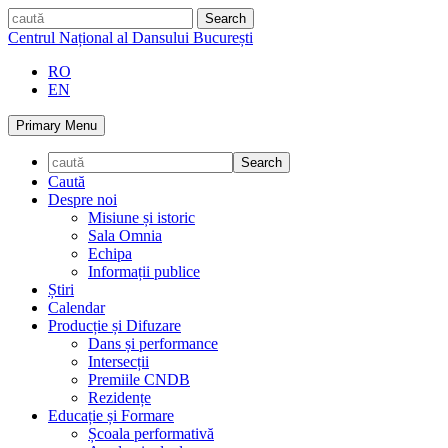
Skip
caută
to
Centrul Național al Dansului București
content
RO
EN
Primary Menu
Caută
Despre noi
Misiune și istoric
Sala Omnia
Echipa
Informații publice
Știri
Calendar
Producție și Difuzare
Dans și performance
Intersecții
Premiile CNDB
Rezidențe
Educație și Formare
Școala performativă