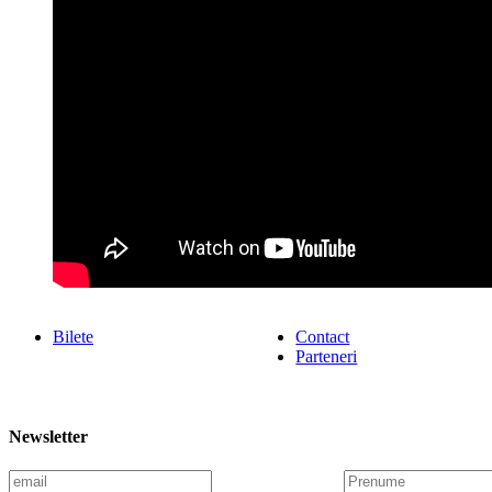
Bilete
Contact
Parteneri
Newsletter
E
P