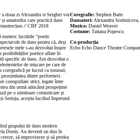
ar a doua zi Alexandra si Serghei vor
Coregrafie:
Stephen Batts
r și amatorilor care practică dans
Dansatori:
Alexandra Soshnicova,
al masterclass // CBF 2018
Muzica:
Daniel Weaver
Costume:
Tatiana Popescu
 numesc lucrările “poetic
pectacole de dans pentru că, deși
Co-producția
eresele mele s-au dezvoltat înspre
Echo Echo Dance Theatre Company
posibilităților poetice aflate în
stil specific de dans. Am dezvoltat o
a elementelor de mișcare pe care de
 coregrafică pe lucrul cu tonusul,
u proximitatea dintre performeri.
e coregrafiate strict, legate între
cestea din urmă aducând prospețime
ează pe o uimitoare comunicare și
 și Serioja, aceștia lucrând împreună
drul grupului de dans modern
ngela Doniy. Au devenit un duo în
 creeze, să improvizeze și să predea