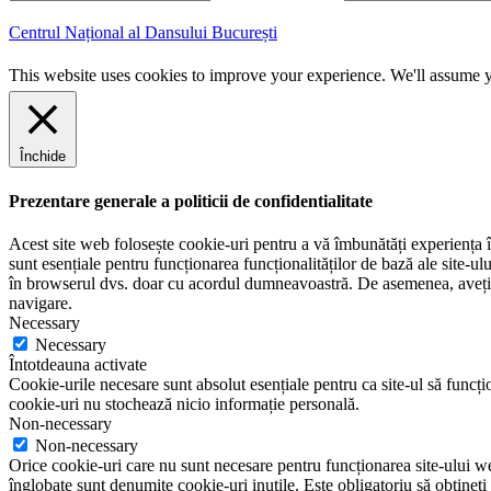
m
r
a
e
Centrul Național al Dansului București
i
n
l
u
This website uses cookies to improve your experience. We'll assume yo
m
e
Închide
Prezentare generale a politicii de confidentialitate
Acest site web folosește cookie-uri pentru a vă îmbunătăți experiența în
sunt esențiale pentru funcționarea funcționalităților de bază ale site-u
în browserul dvs. doar cu acordul dumneavoastră. De asemenea, aveți op
navigare.
Necessary
Necessary
Întotdeauna activate
Cookie-urile necesare sunt absolut esențiale pentru ca site-ul să funcțio
cookie-uri nu stochează nicio informație personală.
Non-necessary
Non-necessary
Orice cookie-uri care nu sunt necesare pentru funcționarea site-ului web 
înglobate sunt denumite cookie-uri inutile. Este obligatoriu să obțineți