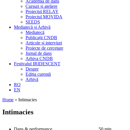
Academia de dans
Cursuri și ateliere
Proiectul RELAY
Proiectul MOVIDA
SEEDS
Mediatecă și Arhivă
Mediatecă
Publicații CNDB
Articole și interviuri
Proiecte de cercetare
Jurnal de dans
Arhiva CNDB
Festivalul IRIDESCENT
Despre
Ediția curentă
Arhivă
RO
EN
Home
»
Intimacies
Intimacies
Dans & performance
50 min.