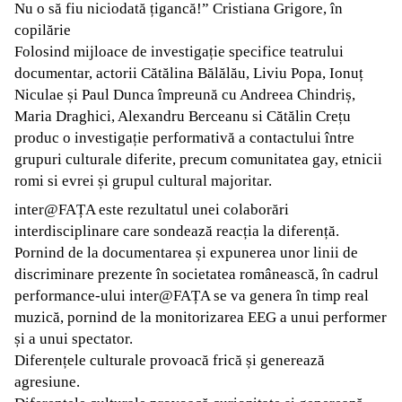
Nu o să fiu niciodată țigancă!” Cristiana Grigore, în
copilărie
Folosind mijloace de investigație specifice teatrului
documentar, actorii Cătălina Bălălău, Liviu Popa, Ionuț
Niculae și Paul Dunca împreună cu Andreea Chindriș,
Maria Draghici, Alexandru Berceanu si Cătălin Crețu
produc o investigație performativă a contactului între
grupuri culturale diferite, precum comunitatea gay, etnicii
romi si evrei și grupul cultural majoritar.
inter@FAȚA este rezultatul unei colaborări
interdisciplinare care sondează reacția la diferență.
Pornind de la documentarea și expunerea unor linii de
discriminare prezente în societatea românească, în cadrul
performance-ului inter@FAȚA se va genera în timp real
muzică, pornind de la monitorizarea EEG a unui performer
și a unui spectator.
Diferențele culturale provoacă frică și generează
agresiune.