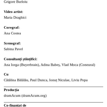
Grigore Burloiu
Video artist:
Maria Draghici
Coregraf:
Ana Costea
Scenograf:
Sabina Pavel
Consultanți științifici:
Ana Iorga (Buyerbrain), Adina Babeș, Vlad Moca (Coneural)
Cu
Cătălina Bălălău, Paul Dunca, Ionuț Niculae, Liviu Popa
Producția
dramAcum (dramAcum.org)
Co-finanțat de