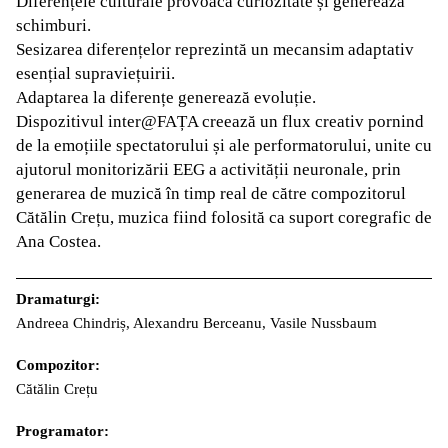
Diferențele culturale provoacă curiozitate și generează
schimburi.
Sesizarea diferențelor reprezintă un mecansim adaptativ
esențial supraviețuirii.
Adaptarea la diferențe generează evoluție.
Dispozitivul inter@FAȚA creează un flux creativ pornind
de la emoțiile spectatorului și ale performatorului, unite cu
ajutorul monitorizării EEG a activității neuronale, prin
generarea de muzică în timp real de către compozitorul
Cătălin Crețu, muzica fiind folosită ca suport coregrafic de
Ana Costea.
Dramaturgi:
Andreea Chindriș, Alexandru Berceanu, Vasile Nussbaum
Compozitor:
Cătălin Crețu
Programator: