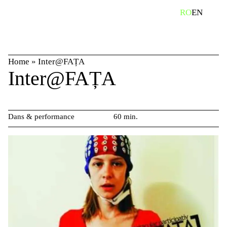
Skip
caută
RO
EN
to
content
Home
»
Inter@FAȚA
Inter@FAȚA
Dans & performance
60 min.