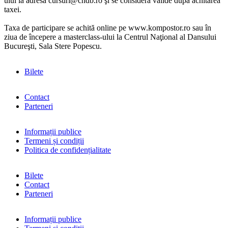
ului la adresa cursuri@cndb.ro şi se consideră valide după achitarea
taxei.
Taxa de participare se achită online pe www.kompostor.ro sau în
ziua de începere a masterclass-ului la Centrul Naţional al Dansului
Bucureşti, Sala Stere Popescu.
Bilete
Contact
Parteneri
Informații publice
Termeni și condiții
Politica de confidențialitate
Bilete
Contact
Parteneri
Informații publice