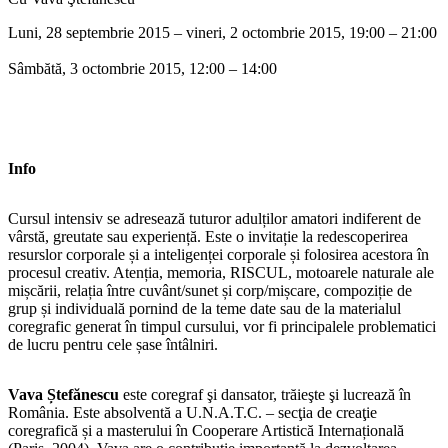
Luni, 28 septembrie 2015 – vineri, 2 octombrie 2015, 19:00 – 21:00
Sâmbătă, 3 octombrie 2015, 12:00 – 14:00
Info
Cursul intensiv se adresează tuturor adulților amatori indiferent de
vârstă, greutate sau experiență. Este o invitație la redescoperirea
resurslor corporale și a inteligenței corporale și folosirea acestora în
procesul creativ. Atenția, memoria, RISCUL, motoarele naturale ale
mișcării, relația între cuvânt/sunet și corp/mișcare, compoziție de
grup și individuală pornind de la teme date sau de la materialul
coregrafic generat în timpul cursului, vor fi principalele problematici
de lucru pentru cele șase întâlniri.
Vava Ștefănescu
este coregraf şi dansator, trăieşte şi lucrează în
România. Este absolventă a U.N.A.T.C. – secţia de creaţie
coregrafică și a masterului în Cooperare Artistică Internațională