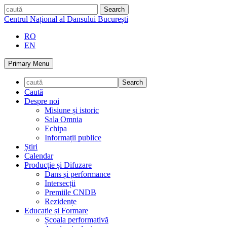
Skip
caută
to
Centrul Național al Dansului București
content
RO
EN
Primary Menu
Caută
Despre noi
Misiune și istoric
Sala Omnia
Echipa
Informații publice
Știri
Calendar
Producție și Difuzare
Dans și performance
Intersecții
Premiile CNDB
Rezidențe
Educație și Formare
Școala performativă