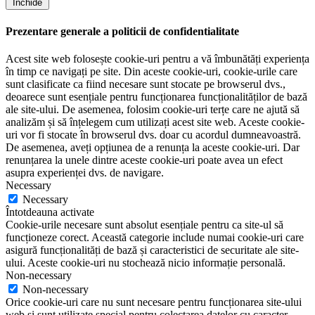
Închide
Prezentare generale a politicii de confidentialitate
Acest site web folosește cookie-uri pentru a vă îmbunătăți experiența
în timp ce navigați pe site. Din aceste cookie-uri, cookie-urile care
sunt clasificate ca fiind necesare sunt stocate pe browserul dvs.,
deoarece sunt esențiale pentru funcționarea funcționalităților de bază
ale site-ului. De asemenea, folosim cookie-uri terțe care ne ajută să
analizăm și să înțelegem cum utilizați acest site web. Aceste cookie-
uri vor fi stocate în browserul dvs. doar cu acordul dumneavoastră.
De asemenea, aveți opțiunea de a renunța la aceste cookie-uri. Dar
renunțarea la unele dintre aceste cookie-uri poate avea un efect
asupra experienței dvs. de navigare.
Necessary
Necessary
Întotdeauna activate
Cookie-urile necesare sunt absolut esențiale pentru ca site-ul să
funcționeze corect. Această categorie include numai cookie-uri care
asigură funcționalități de bază și caracteristici de securitate ale site-
ului. Aceste cookie-uri nu stochează nicio informație personală.
Non-necessary
Non-necessary
Orice cookie-uri care nu sunt necesare pentru funcționarea site-ului
web și sunt utilizate special pentru colectarea datelor cu caracter