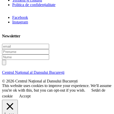
Termeni și condiții
Politica de confidențialitate
Facebook
Instagram
Newsletter
E
m
P
a
r
N
i
e
u
l
n
m
u
e
Centrul Național al Dansului București
m
e
© 2026 Centrul Național al Dansului București
This website uses cookies to improve your experience. We'll assume
you're ok with this, but you can opt-out if you wish.
Setări de
cookie
Accept