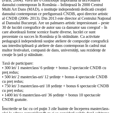
(Paris, 2004). Vava are o contribuție importantă la dezvoltarea
dansului contemporan în România – înfiinţează în 2000 Centrul
Multi Art Dans (MAD), o instituţie independentă dedicată creației
dansului contemporan ce prefigurează CNDB, apoi director artistic
al CNDB (2006- 2013). Din 2013 este director al Centrului Naţional
al Dansului Bucureşti. Are un palmares artistic impresionant – peste
30 de lucrări coregrafice de autor sau ca dansator sau coregraf – în
care abordează forme scenice foarte diverse, lucrări ce sunt
prezentate cu succes în România și în străinătate. Ca activitate
pedagogică independentă susţine ateliere de compoziţie coregrafică
sau interdisciplinară şi ateliere de dans contemporan în cadrul mai
multor festivaluri, companii de dans, universități, sau rezidenţe de
creaţie în țară și stăinătate.
Taxă de participare:
• 300 lei/ 1 masterclass/ 6 ședințe + bonus 2 spectacole CNDB cu
preţ redus;
• 500 lei/ 2 masterclas-uri/ 12 ședințe + bonus 4 spectacole CNDB
cu preț redus;
• 750 lei/ 3 masterclass-uri/ 18 ședințe + bonus 6 spectacole CNDB
cu preț redus;
• 1400 lei/ 6 masterclass-uri/ 36 ședințe + bonus 10 spectacole
CNDB gratuite.
Înscrierile se fac cu cel puţin
3 zile înainte de începerea masterclass-