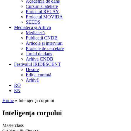
Academia de dans
Cursuri și ateliere
Proiectul RELAY
Proiectul MOVIDA
SEEDS
Mediatecă și Arhivă
Mediatecă
Publicații CNDB
Articole și interviuri
Proiecte de cercetare
Jurnal de dans
Arhiva CNDB
Festivalul IRIDESCENT
Despre
Ediția curentă
Arhivă
RO
EN
Home
»
Inteligenţa corpului
Inteligenţa corpului
Masterclass
Cu Vava Ştefănescu