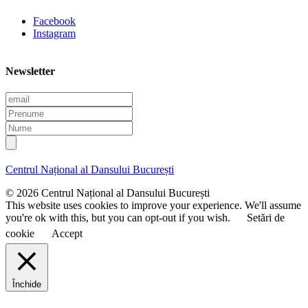
Facebook
Instagram
Newsletter
E
m
P
a
r
N
i
e
u
l
n
m
u
e
Centrul Național al Dansului București
m
e
© 2026 Centrul Național al Dansului București
This website uses cookies to improve your experience. We'll assume
you're ok with this, but you can opt-out if you wish.
Setări de
cookie
Accept
Închide