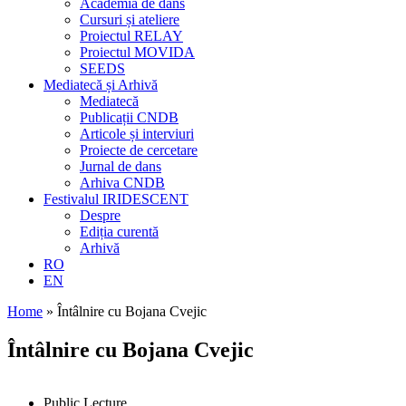
Academia de dans
Cursuri și ateliere
Proiectul RELAY
Proiectul MOVIDA
SEEDS
Mediatecă și Arhivă
Mediatecă
Publicații CNDB
Articole și interviuri
Proiecte de cercetare
Jurnal de dans
Arhiva CNDB
Festivalul IRIDESCENT
Despre
Ediția curentă
Arhivă
RO
EN
Home
»
Întâlnire cu Bojana Cvejic
Întâlnire cu Bojana Cveji
c
Public Lecture