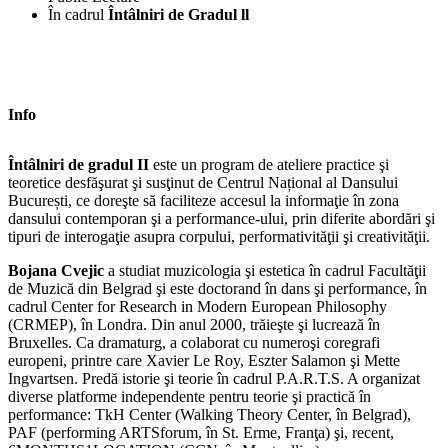
În cadrul
Întâlniri de Gradul ll
Info
Întâlniri de gradul II
este un program de ateliere practice şi
teoretice desfăşurat şi susţinut de Centrul Național al Dansului
București, ce doreşte să faciliteze accesul la informaţie în zona
dansului contemporan şi a performance-ului, prin diferite abordări şi
tipuri de interogaţie asupra corpului, performativităţii şi creativităţii.
Bojana Cvejic
a studiat muzicologia şi estetica în cadrul Facultăţii
de Muzică din Belgrad şi este doctorand în dans şi performance, în
cadrul Center for Research in Modern European Philosophy
(CRMEP), în Londra. Din anul 2000, trăieşte şi lucrează în
Bruxelles. Ca dramaturg, a colaborat cu numeroşi coregrafi
europeni, printre care Xavier Le Roy, Eszter Salamon şi Mette
Ingvartsen. Predă istorie şi teorie în cadrul P.A.R.T.S. A organizat
diverse platforme independente pentru teorie şi practică în
performance: TkH Center (Walking Theory Center, în Belgrad),
PAF (performing ARTSforum, în St. Erme, Franţa) şi, recent,