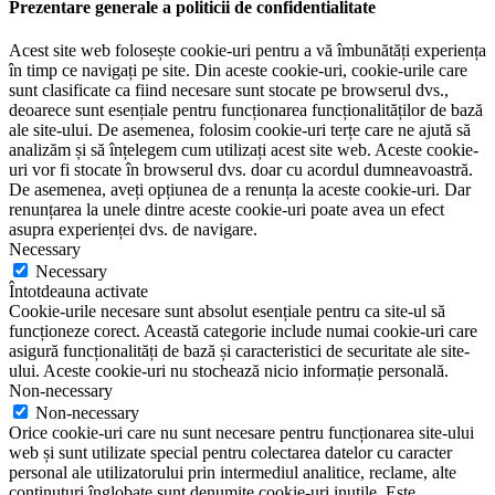
Prezentare generale a politicii de confidentialitate
Acest site web folosește cookie-uri pentru a vă îmbunătăți experiența
în timp ce navigați pe site. Din aceste cookie-uri, cookie-urile care
sunt clasificate ca fiind necesare sunt stocate pe browserul dvs.,
deoarece sunt esențiale pentru funcționarea funcționalităților de bază
ale site-ului. De asemenea, folosim cookie-uri terțe care ne ajută să
analizăm și să înțelegem cum utilizați acest site web. Aceste cookie-
uri vor fi stocate în browserul dvs. doar cu acordul dumneavoastră.
De asemenea, aveți opțiunea de a renunța la aceste cookie-uri. Dar
renunțarea la unele dintre aceste cookie-uri poate avea un efect
asupra experienței dvs. de navigare.
Necessary
Necessary
Întotdeauna activate
Cookie-urile necesare sunt absolut esențiale pentru ca site-ul să
funcționeze corect. Această categorie include numai cookie-uri care
asigură funcționalități de bază și caracteristici de securitate ale site-
ului. Aceste cookie-uri nu stochează nicio informație personală.
Non-necessary
Non-necessary
Orice cookie-uri care nu sunt necesare pentru funcționarea site-ului
web și sunt utilizate special pentru colectarea datelor cu caracter
personal ale utilizatorului prin intermediul analitice, reclame, alte
conținuturi înglobate sunt denumite cookie-uri inutile. Este