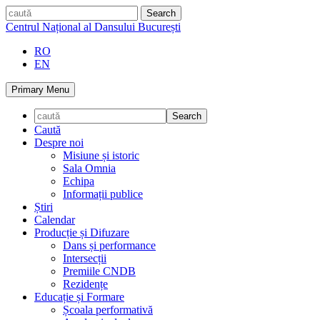
Skip
caută
to
Centrul Național al Dansului București
content
RO
EN
Primary Menu
Caută
Despre noi
Misiune și istoric
Sala Omnia
Echipa
Informații publice
Știri
Calendar
Producție și Difuzare
Dans și performance
Intersecții
Premiile CNDB
Rezidențe
Educație și Formare
Școala performativă